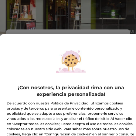
Dirección :
C/ RAMBLA, 40
08201 Sabadell
VER EN EL MAPA
IR A LA TIENDA
¡Con nosotros, la privacidad rima con una
937239307
experiencia personalizada!
De acuerdo con nuestra Política de Privacidad, utilizamos cookies
Horario comercial
propias y de terceros para presentarle contenido personalizado y
publicidad que se adapte a sus preferencias, proponerle servicios
vinculados a las redes sociales y analizar el tráfico del sitio. Al hacer clic
en "Aceptar todas las cookies", usted acepta el uso de todas las cookies
Lunes
10:00 - 14:00
colocadas en nuestro sitio web. Para saber más sobre nuestro uso de
16:30 - 20:30
cookies, haga clic en "Configuración de cookies" en el banner o consulte