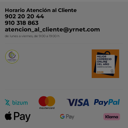
Preguntas y respuestas
Colección de Navidad
Trabaja con nosotros
Horario Atención al Cliente
Contacto
Ideas de Regalo
902 20 20 44
Conviértete en Franquiciada
910 318 863
Colección Monoi
atencion_al_cliente@yrnet.com
Novedades del mes
de lunes a viernes, de 9:00 a 19:00 h
Promociones del mes