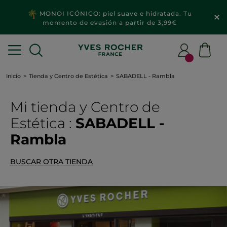
MONOI ICÓNICO: piel suave e hidratada. Tu
momento de evasión a partir de 3,99€
Inicio
Tienda y Centro de Estética
SABADELL - Rambla
Mi tienda
y Centro de
Estética
:
SABADELL -
Rambla
BUSCAR OTRA TIENDA