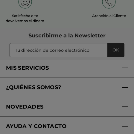
Satisfecha o te
Atención al Cliente
devolvemos el dinero
Suscribirme a
la Newsletter
OK
MIS SERVICIOS
Seguimiento de mi pedido
¿QUIÉNES SOMOS?
Tratamientos de Belleza
Fundación Yves Rocher
Encuentra tu Centro de Belleza
NOVEDADES
¿Quiénes somos?
Mi club Yves Rocher
Regalo por compra
Expertos en Cosmética Dermo-botánica
Condiciones promocionales
AYUDA Y CONTACTO
Rebajas
Nuestros compromisos