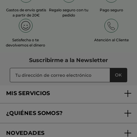
Gastos de envío gratis
Regalo seguro con tu
Pago seguro
a partir de 20€
pedido
Satisfecha o te
Atención al Cliente
devolvemos el dinero
Suscribirme a
la Newsletter
OK
MIS SERVICIOS
Seguimiento de mi pedido
¿QUIÉNES SOMOS?
Tratamientos de Belleza
Fundación Yves Rocher
Encuentra tu Centro de Belleza
NOVEDADES
¿Quiénes somos?
Mi club Yves Rocher