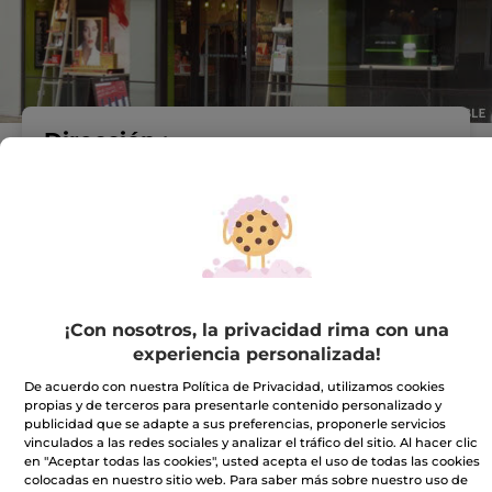
Dirección :
C.C.FAN MALLORCA
SHOPPING. LOCAL 0-12.
AVDA CARDENAL
ROSELL,S/N
07007 Palma De
Mallorca
VER EN EL MAPA
¡Con nosotros, la privacidad rima con una
IR A LA TIENDA
experiencia personalizada!
De acuerdo con nuestra Política de Privacidad, utilizamos cookies
871032503
propias y de terceros para presentarle contenido personalizado y
publicidad que se adapte a sus preferencias, proponerle servicios
vinculados a las redes sociales y analizar el tráfico del sitio. Al hacer clic
Horario comercial
en "Aceptar todas las cookies", usted acepta el uso de todas las cookies
colocadas en nuestro sitio web. Para saber más sobre nuestro uso de