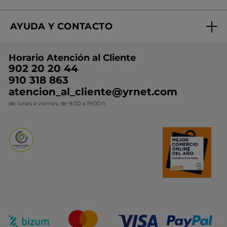
Regalo por compra
Expertos en Cosmética Dermo-botánica
Condiciones promocionales
AYUDA Y CONTACTO
Rebajas
Nuestros compromisos
Preguntas y respuestas
Colección de Navidad
Trabaja con nosotros
Horario Atención al Cliente
Contacto
Ideas de Regalo
902 20 20 44
Conviértete en Franquiciada
910 318 863
Colección Monoi
atencion_al_cliente@yrnet.com
Novedades del mes
de lunes a viernes, de 9:00 a 19:00 h
Promociones del mes