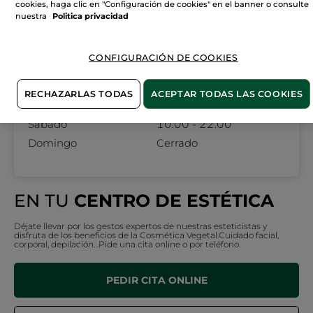
cookies, haga clic en "Configuración de cookies" en el banner o consulte
nuestra
Politica privacidad
Lunes
10:00 - 22:00
Martes
10:00 - 22:00
CONFIGURACIÓN DE COOKIES
Miércoles
10:00 - 22:00
Jueves
10:00 - 22:00
RECHAZARLAS TODAS
ACEPTAR TODAS LAS COOKIES
Viernes
10:00 - 22:00
Sábado
10:00 - 22:00
Domingo
Cerrado
EN TU
CENTRO DE ESTÉTICA
Déjate llevar por los gestos expertos de nuestras esteticistas y
disfruta de los beneficios de la Cosmética Vegetal.Cuidado facial,
corporal, depilación…Pide una cita online o por teléfono.
PEDIR CITA ONLINE