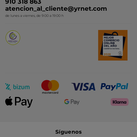
910 318 863
Colección Monoi
atencion_al_cliente@yrnet.com
Novedades del mes
de lunes a viernes, de 9:00 a 19:00 h
Promociones del mes
Síguenos