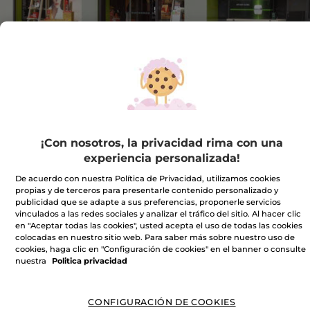
Dirección :
CC PORTAL DE LA
MARINA. LOCAL B-70
AVDA. COSTA BLANCA, 1
03760 ONDARA
VER EN EL MAPA
¡Con nosotros, la privacidad rima con una
experiencia personalizada!
IR A LA TIENDA
De acuerdo con nuestra Política de Privacidad, utilizamos cookies
propias y de terceros para presentarle contenido personalizado y
publicidad que se adapte a sus preferencias, proponerle servicios
965000670
vinculados a las redes sociales y analizar el tráfico del sitio. Al hacer clic
en "Aceptar todas las cookies", usted acepta el uso de todas las cookies
colocadas en nuestro sitio web. Para saber más sobre nuestro uso de
Horario comercial
cookies, haga clic en "Configuración de cookies" en el banner o consulte
nuestra
Politica privacidad
Lunes
10:00 - 22:00
CONFIGURACIÓN DE COOKIES