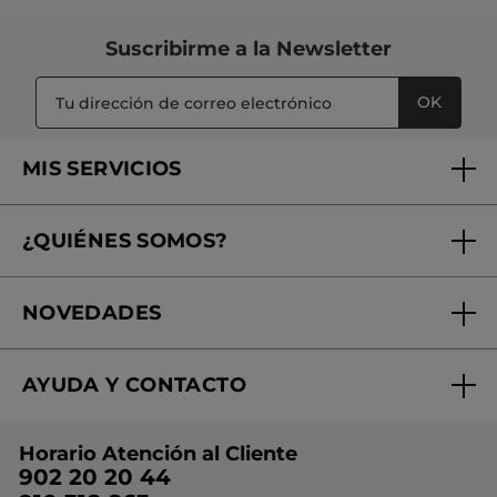
Suscribirme a
la Newsletter
OK
MIS SERVICIOS
Seguimiento de mi pedido
¿QUIÉNES SOMOS?
Tratamientos de Belleza
Fundación Yves Rocher
Encuentra tu Centro de Belleza
NOVEDADES
¿Quiénes somos?
Mi club Yves Rocher
Regalo por compra
Expertos en Cosmética Dermo-botánica
Condiciones promocionales
AYUDA Y CONTACTO
Rebajas
Nuestros compromisos
Preguntas y respuestas
Colección de Navidad
Trabaja con nosotros
Horario Atención al Cliente
Contacto
Ideas de Regalo
902 20 20 44
Conviértete en Franquiciada