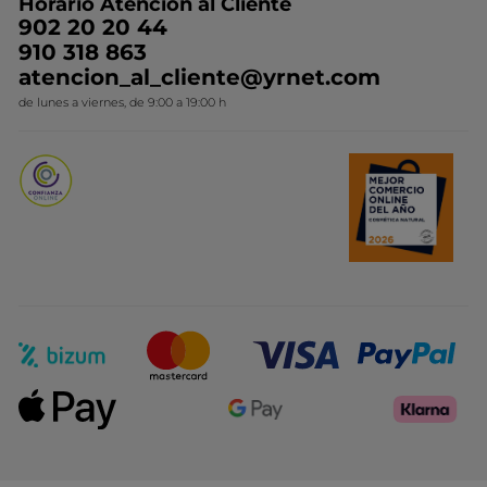
Horario Atención al Cliente
Contacto
Ideas de Regalo
902 20 20 44
Conviértete en Franquiciada
910 318 863
Colección Monoi
atencion_al_cliente@yrnet.com
Novedades del mes
de lunes a viernes, de 9:00 a 19:00 h
Promociones del mes