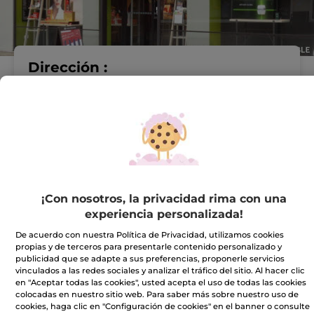
Dirección :
PASEO DE LAS
DELICIAS, N° 15
28045 Madrid
VER EN EL MAPA
IR A LA TIENDA
915395761
¡Con nosotros, la privacidad rima con una
experiencia personalizada!
De acuerdo con nuestra Política de Privacidad, utilizamos cookies
Horario comercial
propias y de terceros para presentarle contenido personalizado y
publicidad que se adapte a sus preferencias, proponerle servicios
vinculados a las redes sociales y analizar el tráfico del sitio. Al hacer clic
en "Aceptar todas las cookies", usted acepta el uso de todas las cookies
Lunes
10:00 - 14:00
colocadas en nuestro sitio web. Para saber más sobre nuestro uso de
17:00 - 20:30
cookies, haga clic en "Configuración de cookies" en el banner o consulte