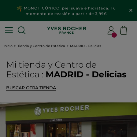
MONOI ICÓNICO: piel suave e hidratada. Tu
momento de evasión a partir de 3,99€
Inicio
Tienda y Centro de Estética
MADRID - Delicias
Mi tienda
y Centro de
Estética
:
MADRID - Delicias
BUSCAR OTRA TIENDA