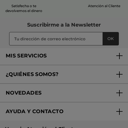
Satisfecha o te
Atención al Cliente
devolvemos el dinero
Suscribirme a
la Newsletter
OK
MIS SERVICIOS
Seguimiento de mi pedido
¿QUIÉNES SOMOS?
Tratamientos de Belleza
Fundación Yves Rocher
Encuentra tu Centro de Belleza
NOVEDADES
¿Quiénes somos?
Mi club Yves Rocher
Regalo por compra
Expertos en Cosmética Dermo-botánica
Condiciones promocionales
AYUDA Y CONTACTO
Rebajas
Nuestros compromisos
Preguntas y respuestas
Colección de Navidad
Trabaja con nosotros