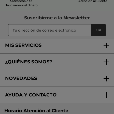
Satisfecha o te
Atención al Cliente
devolvemos el dinero
Suscribirme a
la Newsletter
OK
MIS SERVICIOS
Seguimiento de mi pedido
¿QUIÉNES SOMOS?
Tratamientos de Belleza
Fundación Yves Rocher
Encuentra tu Centro de Belleza
NOVEDADES
¿Quiénes somos?
Mi club Yves Rocher
Regalo por compra
Expertos en Cosmética Dermo-botánica
Condiciones promocionales
AYUDA Y CONTACTO
Rebajas
Nuestros compromisos
Preguntas y respuestas
Colección de Navidad
Trabaja con nosotros
Horario Atención al Cliente
Contacto