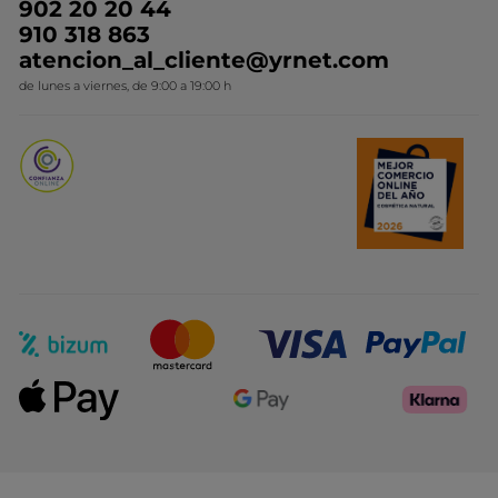
Ideas de Regalo
902 20 20 44
Conviértete en Franquiciada
910 318 863
Colección Monoi
atencion_al_cliente@yrnet.com
Novedades del mes
de lunes a viernes, de 9:00 a 19:00 h
Promociones del mes