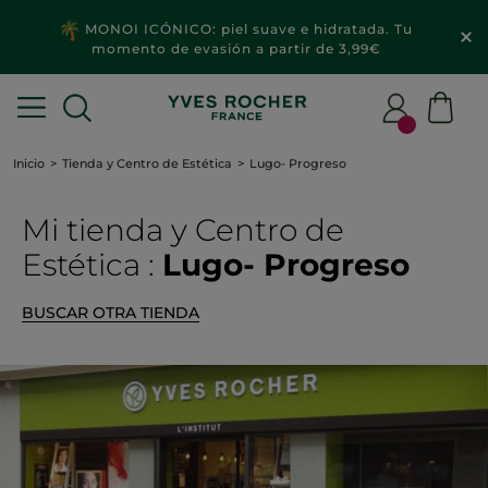
MONOI ICÓNICO: piel suave e hidratada. Tu
momento de evasión a partir de 3,99€
Inicio
Tienda y Centro de Estética
Lugo- Progreso
Mi tienda
y Centro de
Estética
:
Lugo- Progreso
BUSCAR OTRA TIENDA