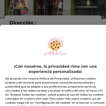
Dirección :
C/PROGRESO, N° 6
27001 Lugo
VER EN EL MAPA
IR A LA TIENDA
982228010
¡Con nosotros, la privacidad rima con una
experiencia personalizada!
Horario comercial
De acuerdo con nuestra Política de Privacidad, utilizamos cookies
propias y de terceros para presentarle contenido personalizado y
publicidad que se adapte a sus preferencias, proponerle servicios
vinculados a las redes sociales y analizar el tráfico del sitio. Al hacer clic
Lunes
10:15 - 13:30
en "Aceptar todas las cookies", usted acepta el uso de todas las cookies
16:30 - 20:30
colocadas en nuestro sitio web. Para saber más sobre nuestro uso de
Martes
10:15 - 13:30
cookies, haga clic en "Configuración de cookies" en el banner o consulte