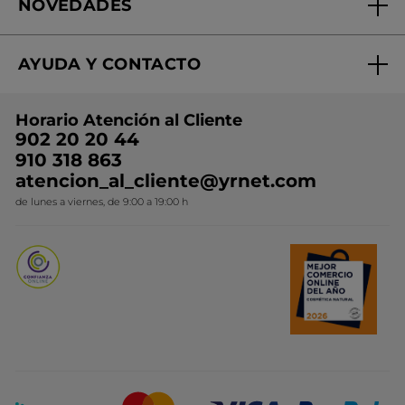
NOVEDADES
¿Quiénes somos?
Mi club Yves Rocher
Regalo por compra
Expertos en Cosmética Dermo-botánica
Condiciones promocionales
AYUDA Y CONTACTO
Rebajas
Nuestros compromisos
Preguntas y respuestas
Colección de Navidad
Trabaja con nosotros
Horario Atención al Cliente
Contacto
Ideas de Regalo
902 20 20 44
Conviértete en Franquiciada
910 318 863
Colección Monoi
atencion_al_cliente@yrnet.com
Novedades del mes
de lunes a viernes, de 9:00 a 19:00 h
Promociones del mes