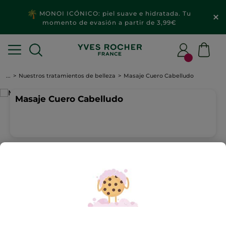
MONOI ICÓNICO: piel suave e hidratada. Tu
momento de evasión a partir de 3,99€
...
Nuestros tratamientos de belleza
Masaje Cuero Cabelludo
Masaje Cuero Cabelludo
Complementa tu tratamiento con un
plus de relajación
Masaje en el cuero cabelludo para complementar tu
tratamiento facial