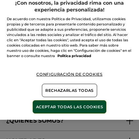
¡Con nosotros, la privacidad rima con una
experiencia personalizada!
Gastos de envío gratis
Regalo seguro con tu
Pago seguro
De acuerdo con nuestra Política de Privacidad, utilizamos cookies
a partir de 20€
pedido
propias y de terceros para presentarle contenido personalizado y
publicidad que se adapte a sus preferencias, proponerle servicios
vinculados a las redes sociales y analizar el tráfico del sitio. Al hacer
clic en "Aceptar todas las cookies", usted acepta el uso de todas las
cookies colocadas en nuestro sitio web. Para saber más sobre
Satisfecha o te
Atención al Cliente
nuestro uso de cookies, haga clic en "Configuración de cookies" en el
devolvemos el dinero
banner o consulte nuestra
Politica privacidad
Suscribirme a
la Newsletter
CONFIGURACIÓN DE COOKIES
OK
RECHAZARLAS TODAS
MIS SERVICIOS
ACEPTAR TODAS LAS COOKIES
Seguimiento de mi pedido
¿QUIÉNES SOMOS?
Tratamientos de Belleza
Fundación Yves Rocher
Encuentra tu Centro de Belleza