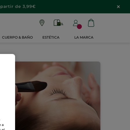
partir de 3,99€
CUERPO & BAÑO
ESTÉTICA
LA MARCA
e
e a
 el