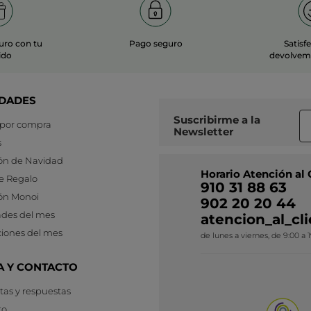
uro con tu
Pago seguro
Satisf
ido
devolvemo
DADES
Suscribirme a
la
 por compra
Newsletter
s
ón de Navidad
Horario Atención al 
e Regalo
910 31 88 63
ón Monoi
902 20 20 44
des del mes
atencion_al_c
iones del mes
de lunes a viernes, de 9:00 a 
A Y CONTACTO
as y respuestas
to