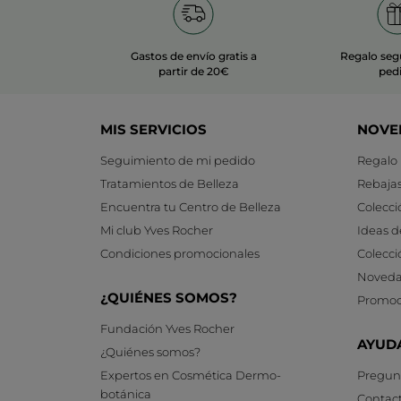
Gastos de envío gratis a
Regalo seg
partir de 20€
ped
MIS SERVICIOS
NOVE
Seguimiento de mi pedido
Regalo
Tratamientos de Belleza
Rebaja
Encuentra tu Centro de Belleza
Colecci
Mi club Yves Rocher
Ideas d
Condiciones promocionales
Colecci
Noveda
¿QUIÉNES SOMOS?
Promoc
Fundación Yves Rocher
AYUD
¿Quiénes somos?
Expertos en Cosmética Dermo-
Pregunt
botánica
Contac