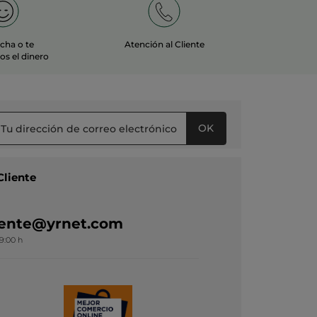
echa o te
Atención al Cliente
s el dinero
OK
Cliente
liente@yrnet.com
19:00 h