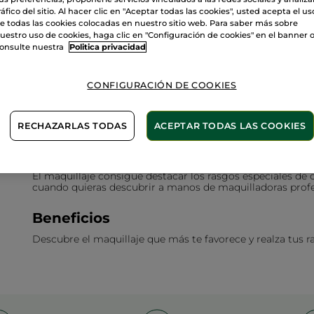
ráfico del sitio. Al hacer clic en "Aceptar todas las cookies", usted acepta el us
e todas las cookies colocadas en nuestro sitio web. Para saber más sobre
Maquillaje de noche
uestro uso de cookies, haga clic en "Configuración de cookies" en el banner 
onsulte nuestra
Politica privacidad
45 min
CONFIGURACIÓN DE COOKIES
Resalta tu belleza con un maquillaje
Nuestras Esteticistas realizarán un maquillaje adaptado a
un consejo profesional y personalizado.
RECHAZARLAS TODAS
ACEPTAR TODAS LAS COOKIES
¿Cuándo realizar este tratamiento?
El maquillaje consigue destacar los rasgos especiales de
cuando quieras descubrir a manos de maquilladoras profes
Beneficios
Descubre el maquillaje que más te favorece y realza tus 