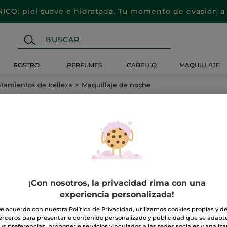
CO: piel suave e hidratada. Tu momento de evasión a 
ROSTRO
PERFUMES
CABELLO
MAQUILLAJE
atamientos de belleza
Maquillaje de noche
¡Con nosotros, la privacidad rima con una
experiencia personalizada!
e acuerdo con nuestra Política de Privacidad, utilizamos cookies propias y d
erceros para presentarle contenido personalizado y publicidad que se adapt
us preferencias, proponerle servicios vinculados a las redes sociales y analizar