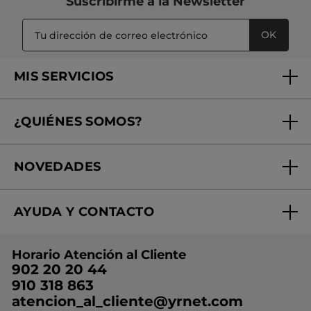
Suscribirme a
la Newsletter
OK
MIS SERVICIOS
Seguimiento de mi pedido
¿QUIÉNES SOMOS?
Tratamientos de Belleza
Fundación Yves Rocher
Encuentra tu Centro de Belleza
NOVEDADES
¿Quiénes somos?
Mi club Yves Rocher
Regalo por compra
Expertos en Cosmética Dermo-botánica
Condiciones promocionales
AYUDA Y CONTACTO
Rebajas
Nuestros compromisos
Preguntas y respuestas
Colección de Navidad
Trabaja con nosotros
Horario Atención al Cliente
Contacto
Ideas de Regalo
902 20 20 44
Conviértete en Franquiciada
910 318 863
Colección Monoi
atencion_al_cliente@yrnet.com