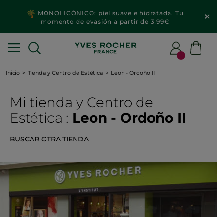
MONOI ICÓNICO: piel suave e hidratada. Tu
momento de evasión a partir de 3,99€
Inicio
Tienda y Centro de Estética
Leon - Ordoño II
Mi tienda
y Centro de
Estética
:
Leon - Ordoño II
BUSCAR OTRA TIENDA