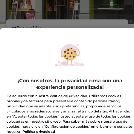
Dirección :
AVENIDA DE ORDONO
II, N° 2
24001 Leon
VER EN EL MAPA
IR A LA TIENDA
¡Con nosotros, la privacidad rima con una
987215115
experiencia personalizada!
De acuerdo con nuestra Política de Privacidad, utilizamos cookies
Horario comercial
propias y de terceros para presentarle contenido personalizado y
publicidad que se adapte a sus preferencias, proponerle servicios
vinculados a las redes sociales y analizar el tráfico del sitio. Al hacer clic
en "Aceptar todas las cookies", usted acepta el uso de todas las cookies
Lunes
10:00 - 20:00
colocadas en nuestro sitio web. Para saber más sobre nuestro uso de
cookies, haga clic en "Configuración de cookies" en el banner o consulte
Martes
10:00 - 20:00
nuestra
Politica privacidad