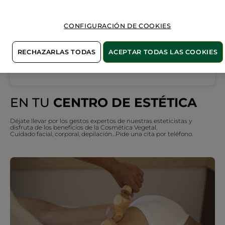
Miércoles
10:00 - 20:00
Jueves
10:00 - 20:00
CONFIGURACIÓN DE COOKIES
Viernes
10:00 - 20:00
Sábado
10:00 - 14:00
RECHAZARLAS TODAS
ACEPTAR TODAS LAS COOKIES
Domingo
Cerrado
EN TU
CENTRO DE ESTÉTICA
Déjate llevar por los gestos expertos de nuestras esteticistas y
disfruta de los beneficios de la Cosmética Vegetal.
Cuidado facial, corporal, depilación…Pide una cita por teléfono.