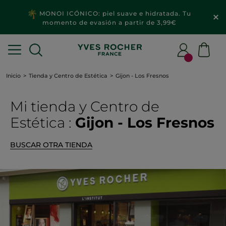
MONOI ICÓNICO: piel suave e hidratada. Tu
momento de evasión a partir de 3,99€
Inicio
Tienda y Centro de Estética
Gijon - Los Fresnos
Mi tienda
y Centro de
Estética
:
Gijon - Los Fresnos
BUSCAR OTRA TIENDA