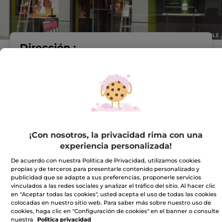
Dirección :
C.C. LOS FRESNOS.
LOCAL A-18
C/ RIO DE ORO, N° 2
33209 Gijon
VER EN EL MAPA
IR A LA TIENDA
¡Con nosotros, la privacidad rima con una
experiencia personalizada!
985142210
De acuerdo con nuestra Política de Privacidad, utilizamos cookies
propias y de terceros para presentarle contenido personalizado y
Horario comercial
publicidad que se adapte a sus preferencias, proponerle servicios
vinculados a las redes sociales y analizar el tráfico del sitio. Al hacer clic
en "Aceptar todas las cookies", usted acepta el uso de todas las cookies
colocadas en nuestro sitio web. Para saber más sobre nuestro uso de
Lunes
10:00 - 22:00
cookies, haga clic en "Configuración de cookies" en el banner o consulte
nuestra
Politica privacidad