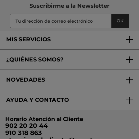
Suscribirme a
la Newsletter
OK
MIS SERVICIOS
Seguimiento de mi pedido
¿QUIÉNES SOMOS?
Tratamientos de Belleza
Fundación Yves Rocher
Encuentra tu Centro de Belleza
NOVEDADES
¿Quiénes somos?
Mi club Yves Rocher
Regalo por compra
Expertos en Cosmética Dermo-botánica
Condiciones promocionales
AYUDA Y CONTACTO
Rebajas
Nuestros compromisos
Preguntas y respuestas
Colección de Navidad
Trabaja con nosotros
Horario Atención al Cliente
Contacto
Ideas de Regalo
902 20 20 44
Conviértete en Franquiciada
910 318 863
Colección Monoi