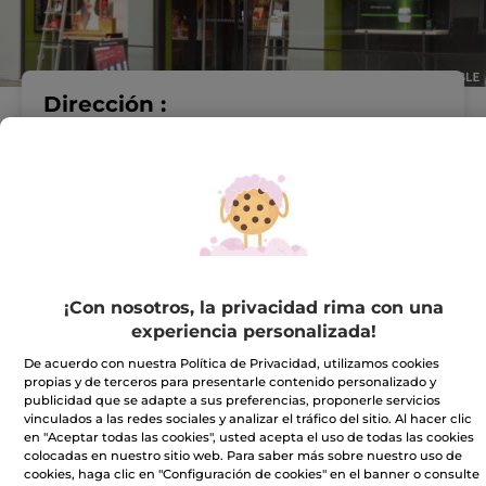
Dirección :
RUA RUBALCAVA, 20.
c/v C/ Real, 76
15402 El Ferrol
VER EN EL MAPA
IR A LA TIENDA
981355202
¡Con nosotros, la privacidad rima con una
experiencia personalizada!
De acuerdo con nuestra Política de Privacidad, utilizamos cookies
Horario comercial
propias y de terceros para presentarle contenido personalizado y
publicidad que se adapte a sus preferencias, proponerle servicios
vinculados a las redes sociales y analizar el tráfico del sitio. Al hacer clic
en "Aceptar todas las cookies", usted acepta el uso de todas las cookies
Lunes
10:00 - 14:00
colocadas en nuestro sitio web. Para saber más sobre nuestro uso de
16:30 - 20:30
cookies, haga clic en "Configuración de cookies" en el banner o consulte