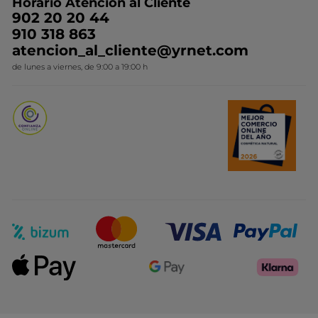
Horario Atención al Cliente
Contacto
Ideas de Regalo
902 20 20 44
Conviértete en Franquiciada
910 318 863
Colección Monoi
atencion_al_cliente@yrnet.com
Novedades del mes
de lunes a viernes, de 9:00 a 19:00 h
Promociones del mes