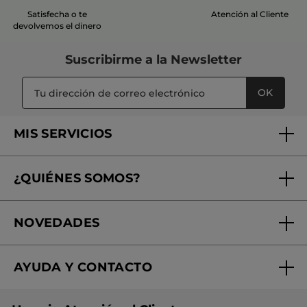
Satisfecha o te
Atención al Cliente
devolvemos el dinero
Suscribirme a
la Newsletter
OK
MIS SERVICIOS
Seguimiento de mi pedido
¿QUIÉNES SOMOS?
Tratamientos de Belleza
Fundación Yves Rocher
Encuentra tu Centro de Belleza
NOVEDADES
¿Quiénes somos?
Mi club Yves Rocher
Regalo por compra
Expertos en Cosmética Dermo-botánica
Condiciones promocionales
AYUDA Y CONTACTO
Rebajas
Nuestros compromisos
Preguntas y respuestas
Colección de Navidad
Trabaja con nosotros