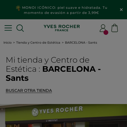
MONOI ICÓNICO: piel suave e hidratada. Tu
momento de evasión a partir de 3,99€
Inicio
Tienda y Centro de Estética
BARCELONA - Sants
Mi tienda
y Centro de
Estética
:
BARCELONA -
Sants
BUSCAR OTRA TIENDA