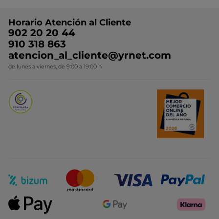
Preguntas y respuestas
Colección de Navidad
Trabaja con nosotros
Horario Atención al Cliente
Contacto
Ideas de Regalo
902 20 20 44
Conviértete en Franquiciada
910 318 863
Colección Monoi
atencion_al_cliente@yrnet.com
Novedades del mes
de lunes a viernes, de 9:00 a 19:00 h
Promociones del mes