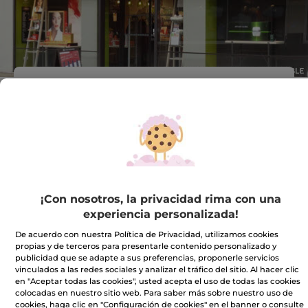
Dirección :
C/ SANTS, 33 - 1 BIS
08014 Barcelona
VER EN EL MAPA
IR A LA TIENDA
¡Con nosotros, la privacidad rima con una
935210227
experiencia personalizada!
De acuerdo con nuestra Política de Privacidad, utilizamos cookies
Horario comercial
propias y de terceros para presentarle contenido personalizado y
publicidad que se adapte a sus preferencias, proponerle servicios
vinculados a las redes sociales y analizar el tráfico del sitio. Al hacer clic
en "Aceptar todas las cookies", usted acepta el uso de todas las cookies
Lunes
10:00 - 20:00
colocadas en nuestro sitio web. Para saber más sobre nuestro uso de
cookies, haga clic en "Configuración de cookies" en el banner o consulte