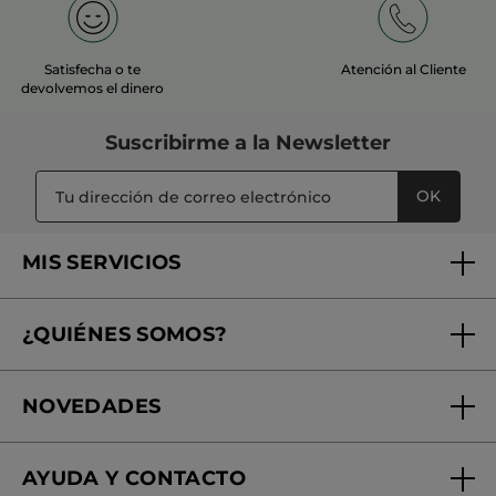
Satisfecha o te
Atención al Cliente
devolvemos el dinero
Suscribirme a
la Newsletter
OK
MIS SERVICIOS
Seguimiento de mi pedido
¿QUIÉNES SOMOS?
Tratamientos de Belleza
Fundación Yves Rocher
Encuentra tu Centro de Belleza
NOVEDADES
¿Quiénes somos?
Mi club Yves Rocher
Regalo por compra
Expertos en Cosmética Dermo-botánica
Condiciones promocionales
AYUDA Y CONTACTO
Rebajas
Nuestros compromisos