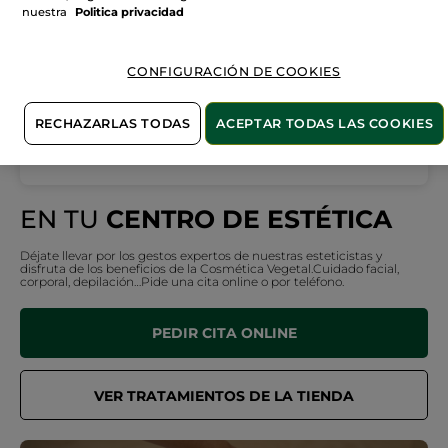
Martes
10:00 - 20:00
nuestra
Politica privacidad
Miércoles
10:00 - 20:00
Jueves
10:00 - 20:00
CONFIGURACIÓN DE COOKIES
Viernes
10:00 - 20:00
Sábado
10:00 - 20:00
RECHAZARLAS TODAS
ACEPTAR TODAS LAS COOKIES
Domingo
Cerrado
EN TU
CENTRO DE ESTÉTICA
Déjate llevar por los gestos expertos de nuestras esteticistas y
disfruta de los beneficios de la Cosmética Vegetal.Cuidado facial,
corporal, depilación…Pide una cita online o por teléfono.
PEDIR CITA ONLINE
VER TRATAMIENTOS DE LA TIENDA