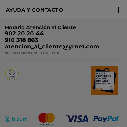
Regalo por compra
Expertos en Cosmética Dermo-botánica
Condiciones promocionales
AYUDA Y CONTACTO
Rebajas
Nuestros compromisos
Preguntas y respuestas
Colección de Navidad
Trabaja con nosotros
Horario Atención al Cliente
Contacto
Ideas de Regalo
902 20 20 44
Conviértete en Franquiciada
910 318 863
Colección Monoi
atencion_al_cliente@yrnet.com
Novedades del mes
de lunes a viernes, de 9:00 a 19:00 h
Promociones del mes