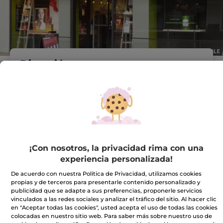
Dirección :
C.C. GRAN VIA 2. LOCAL
B-48.
C/ GRAN VIA LES CORTS
CATALANES, Nº 75
08908 Hospitalet De Ll.
VER EN EL MAPA
IR A LA TIENDA
¡Con nosotros, la privacidad rima con una
experiencia personalizada!
932591575
De acuerdo con nuestra Política de Privacidad, utilizamos cookies
propias y de terceros para presentarle contenido personalizado y
publicidad que se adapte a sus preferencias, proponerle servicios
vinculados a las redes sociales y analizar el tráfico del sitio. Al hacer clic
Horario comercial
en "Aceptar todas las cookies", usted acepta el uso de todas las cookies
colocadas en nuestro sitio web. Para saber más sobre nuestro uso de