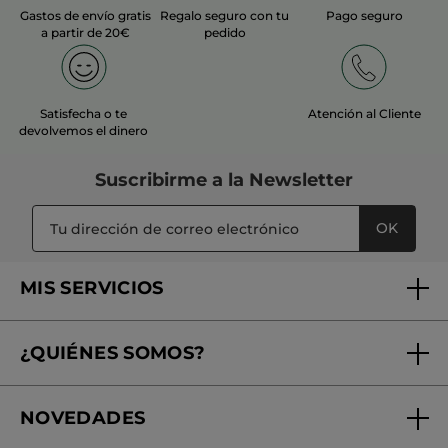
Gastos de envío gratis
Regalo seguro con tu
Pago seguro
a partir de 20€
pedido
Satisfecha o te
Atención al Cliente
devolvemos el dinero
Suscribirme a
la Newsletter
OK
MIS SERVICIOS
Seguimiento de mi pedido
¿QUIÉNES SOMOS?
Tratamientos de Belleza
Fundación Yves Rocher
Encuentra tu Centro de Belleza
NOVEDADES
¿Quiénes somos?
Mi club Yves Rocher