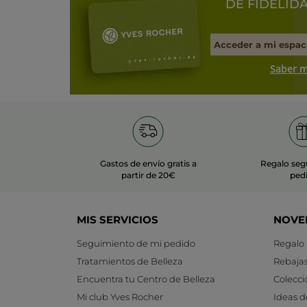
DE FIDELID
Acceder a mi espac
Saber 
Gastos de envío gratis a
Regalo seg
partir de 20€
ped
MIS SERVICIOS
NOVE
Seguimiento de mi pedido
Regalo
Tratamientos de Belleza
Rebaja
Encuentra tu Centro de Belleza
Colecci
Mi club Yves Rocher
Ideas d