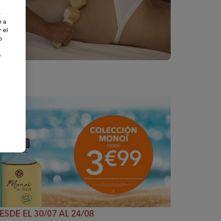
e
e a
 el
o
o