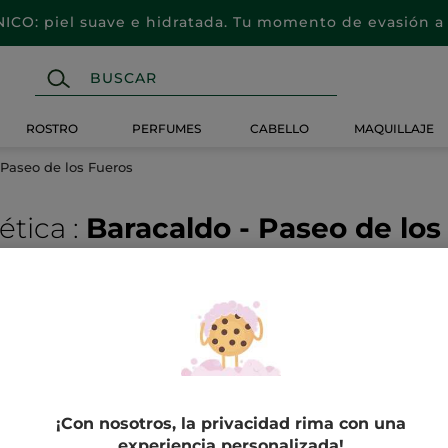
CO: piel suave e hidratada. Tu momento de evasión a 
ROSTRO
PERFUMES
CABELLO
MAQUILLAJE
 Paseo de los Fueros
ética
:
Baracaldo - Paseo de los
EN TU
CENTRO DE ESTÉTICA
Descubre nuestros
tratamientos
¡Con nosotros, la privacidad rima con una
experiencia personalizada!
Déjate llevar por los gestos expertos de nuestras