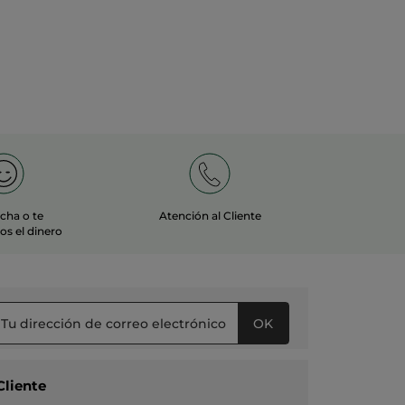
echa o te
Atención al Cliente
s el dinero
OK
Cliente