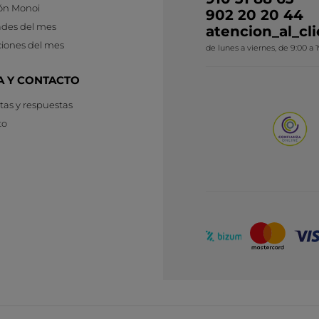
ón Monoi
902 20 20 44
des del mes
atencion_al_c
iones del mes
de lunes a viernes, de 9:00 a 
A Y CONTACTO
as y respuestas
to