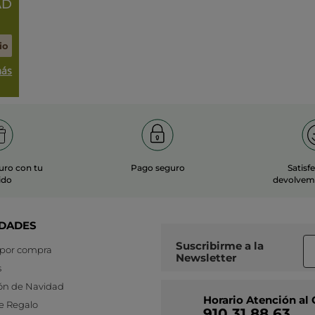
AD
io
más
uro con tu
Pago seguro
Satisf
ido
devolvemo
DADES
Suscribirme a
la
 por compra
Newsletter
s
ón de Navidad
Horario Atención al 
e Regalo
910 31 88 63