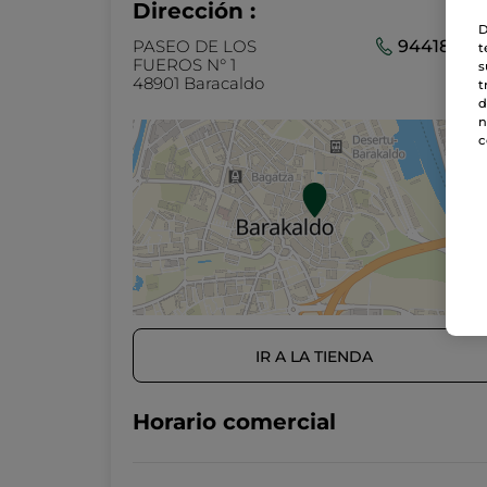
Dirección :
D
PASEO DE LOS
94418034
t
FUEROS N° 1
s
48901 Baracaldo
t
d
n
c
IR A LA TIENDA
Horario comercial