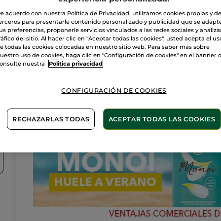
esteticistas y disfruta de los beneficios de la Cosmética
Vegetal.
e acuerdo con nuestra Política de Privacidad, utilizamos cookies propias y d
Cuidado facial, corporal, depilación…Pide una cita por
8
erceros para presentarle contenido personalizado y publicidad que se adapt
teléfono.
us preferencias, proponerle servicios vinculados a las redes sociales y analizar
ráfico del sitio. Al hacer clic en "Aceptar todas las cookies", usted acepta el us
e todas las cookies colocadas en nuestro sitio web. Para saber más sobre
uestro uso de cookies, haga clic en "Configuración de cookies" en el banner 
onsulte nuestra
Politica privacidad
Novedades
CONFIGURACIÓN DE COOKIES
RECHAZARLAS TODAS
ACEPTAR TODAS LAS COOKIES