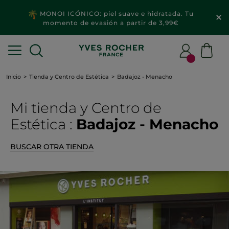
MONOI ICÓNICO: piel suave e hidratada. Tu
momento de evasión a partir de 3,99€
Inicio
Tienda y Centro de Estética
Badajoz - Menacho
Mi tienda
y Centro de
Estética
:
Badajoz - Menacho
BUSCAR OTRA TIENDA