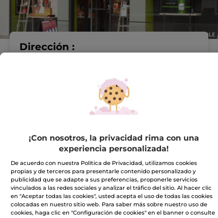
Dirección :
C/ DE MENACHO, N° 15
06001 Badajoz
VER EN EL MAPA
IR A LA TIENDA
924224615
¡Con nosotros, la privacidad rima con una
experiencia personalizada!
Horario comercial
De acuerdo con nuestra Política de Privacidad, utilizamos cookies
propias y de terceros para presentarle contenido personalizado y
publicidad que se adapte a sus preferencias, proponerle servicios
vinculados a las redes sociales y analizar el tráfico del sitio. Al hacer clic
Lunes
10:00 - 14:00
en "Aceptar todas las cookies", usted acepta el uso de todas las cookies
17:00 - 20:30
colocadas en nuestro sitio web. Para saber más sobre nuestro uso de
Martes
10:00 - 14:00
cookies, haga clic en "Configuración de cookies" en el banner o consulte