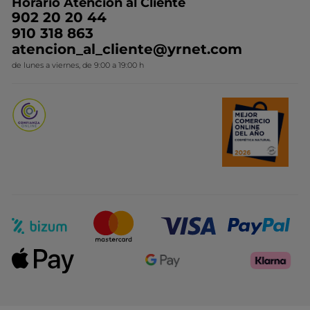
Horario Atención al Cliente
Contacto
Ideas de Regalo
902 20 20 44
Conviértete en Franquiciada
910 318 863
Colección Monoi
atencion_al_cliente@yrnet.com
Novedades del mes
de lunes a viernes, de 9:00 a 19:00 h
Promociones del mes