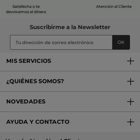
Satisfecha o te
Atención al Cliente
devolvemos el dinero
Suscribirme a
la Newsletter
OK
MIS SERVICIOS
Seguimiento de mi pedido
¿QUIÉNES SOMOS?
Tratamientos de Belleza
Fundación Yves Rocher
Encuentra tu Centro de Belleza
NOVEDADES
¿Quiénes somos?
Mi club Yves Rocher
Regalo por compra
Expertos en Cosmética Dermo-botánica
Condiciones promocionales
AYUDA Y CONTACTO
Rebajas
Nuestros compromisos
Preguntas y respuestas
Colección de Navidad
Trabaja con nosotros