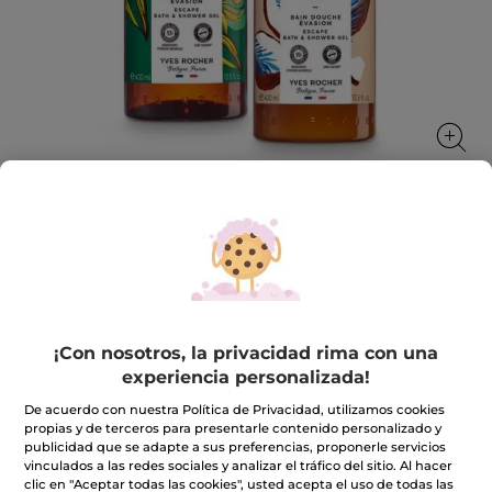
Kit Dúo Ducha - Vainilla & Coco
Un dúo gourmand para cada momento
★★★★★
★★★★★
INCLUIR UNA RESEÑA
¡Con nosotros, la privacidad rima con una
No
experiencia personalizada!
hay
9,99€
11,98€
-17%
valoraciones
de
De acuerdo con nuestra Política de Privacidad, utilizamos cookies
Kit
propias y de terceros para presentarle contenido personalizado y
Cantidad
Dúo
publicidad que se adapte a sus preferencias, proponerle servicios
Ducha
-
vinculados a las redes sociales y analizar el tráfico del sitio. Al hacer
Vainilla
clic en "Aceptar todas las cookies", usted acepta el uso de todas las
&