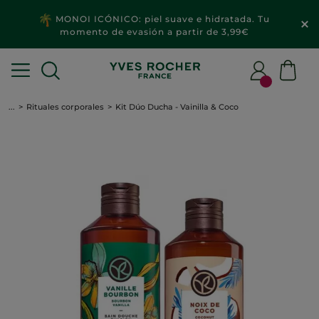
MONOI ICÓNICO: piel suave e hidratada. Tu
momento de evasión a partir de 3,99€
...
Rituales corporales
Kit Dúo Ducha - Vainilla & Coco