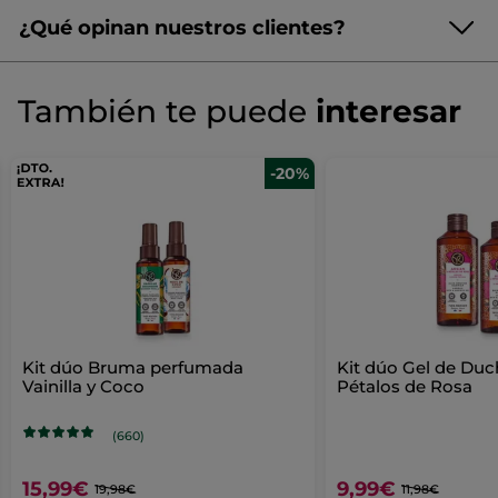
aroma goloso y cautivador a vainilla.
¿Qué opinan nuestros clientes?
- 1 Gel de ducha Coco (400 ml):
su espuma generosa y
envolvente limpia y perfuma la piel sin resecarla, con un
¡Queremos conocer tu opinión!
Sin
aroma goloso y soleado a coco.
puntuación
☆☆☆☆☆
☆☆☆☆☆
También te puede
interesar
Referencia: SG188
No
hay
valoraciones
AÑADIR UNA RESEÑA
de
-20%
Kit
Dúo
Ducha
-
Vainilla
&
Coco
Kit dúo Bruma perfumada
Kit dúo Gel de Duc
Vainilla y Coco
Pétalos de Rosa
(660)
15,99€
9,99€
19,98€
11,98€