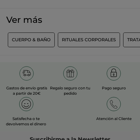
Ver más
S
CUERPO & BAÑO
RITUALES CORPORALES
TRAT
Gastos de envío gratis
Regalo seguro con tu
Pago seguro
a partir de 20€
pedido
Satisfecha o te
Atención al Cliente
devolvemos el dinero
Suscribirme a
la Newsletter