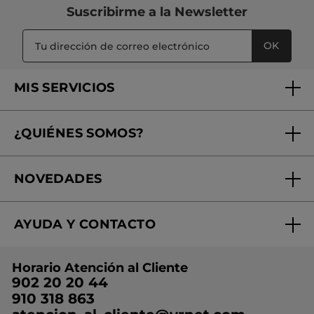
Suscribirme a
la Newsletter
OK
MIS SERVICIOS
Seguimiento de mi pedido
¿QUIÉNES SOMOS?
Tratamientos de Belleza
Fundación Yves Rocher
Encuentra tu Centro de Belleza
NOVEDADES
¿Quiénes somos?
Mi club Yves Rocher
Regalo por compra
Expertos en Cosmética Dermo-botánica
Condiciones promocionales
AYUDA Y CONTACTO
Rebajas
Nuestros compromisos
Preguntas y respuestas
Colección de Navidad
Trabaja con nosotros
Horario Atención al Cliente
Contacto
Ideas de Regalo
902 20 20 44
Conviértete en Franquiciada
910 318 863
Colección Monoi