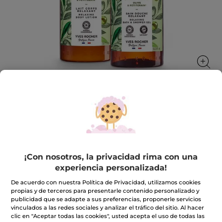
Kit Cuerpo & Baño Olive & Petit Grain
- Gel ducha 400ml & Leche Corporal
Un dúo corporal con notas frescas y relajantes
¡Con nosotros, la privacidad rima con una
★★★★★
★★★★★
INCLUIR UNA RESEÑA
experiencia personalizada!
No
hay
15,98€
De acuerdo con nuestra Política de Privacidad, utilizamos cookies
valoraciones
propias y de terceros para presentarle contenido personalizado y
de
publicidad que se adapte a sus preferencias, proponerle servicios
Kit
Cantidad
Cuerpo
vinculados a las redes sociales y analizar el tráfico del sitio. Al hacer
&
clic en "Aceptar todas las cookies", usted acepta el uso de todas las
Baño