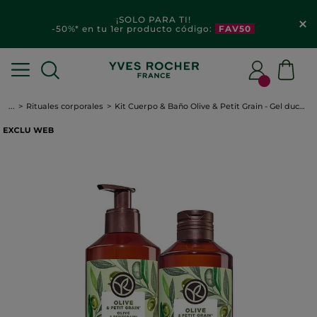
¡SOLO PARA TI!
-50%* en tu 1er producto código:
FAV50
...
Rituales corporales
Kit Cuerpo & Baño Olive & Petit Grain - Gel ducha 400ml & Leche Corporal