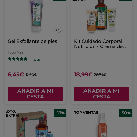
Gel Exfoliante de pies
Kit Cuidado Corporal
Nutrición - Crema de
manos, Leche Corporal
Tubo
75 ml
& Gel de Ducha
(431)
6,45€
18,99€
12,90€
28,79€
AÑADIR A MI
AÑADIR A MI
CESTA
CESTA
-13%
TOP VENTAS
-50%