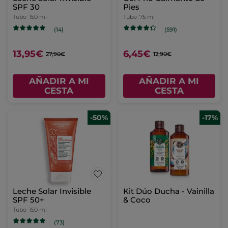
SPF 30
Pies
Tubo
150 ml
Tubo
75 ml
(14)
(591)
13,95€
6,45€
27,90€
12,90€
AÑADIR A MI
AÑADIR A MI
CESTA
CESTA
-50%
-17%
Leche Solar Invisible
Kit Dúo Ducha - Vainilla
SPF 50+
& Coco
Tubo
150 ml
(73)