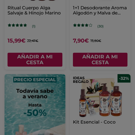
Ritual Cuerpo Alga
1+1 Desodorante Aroma
Salvaje & Hinojo Marino
Algodón y Malva de
Bretaña
(1)
(30)
15,99€
7,90€
22,47€
15,80€
AÑADIR A MI
AÑADIR A MI
CESTA
CESTA
IDEAS
-32%
REGALO
Kit Esencial - Coco