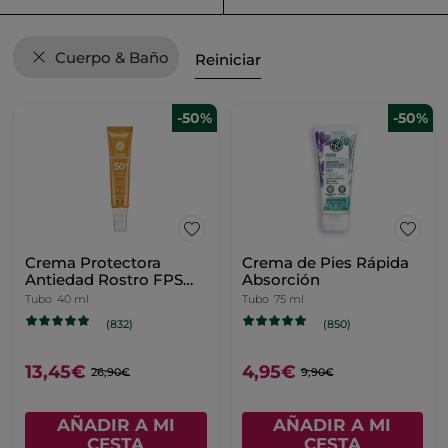
Cuerpo & Baño
Reiniciar
-50%
-50%
Crema Protectora
Crema de Pies Rápida
Antiedad Rostro FPS
Absorción
50+
Tubo
40 ml
Tubo
75 ml
(832)
(850)
13,45€
4,95€
26,90€
9,90€
AÑADIR A MI
AÑADIR A MI
CESTA
CESTA