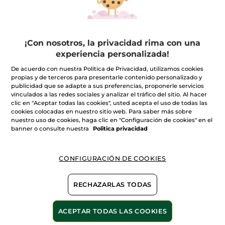
Aftersun - Después del
Monoï
Sol
Tubo
200 ml
(371)
(5454)
¡Con nosotros, la privacidad rima con una
7,45€
9,99€
14,90€
11,98€
experiencia personalizada!
De acuerdo con nuestra Política de Privacidad, utilizamos cookies
AÑADIR A MI
AÑADIR A MI
propias y de terceros para presentarle contenido personalizado y
CESTA
CESTA
publicidad que se adapte a sus preferencias, proponerle servicios
vinculados a las redes sociales y analizar el tráfico del sitio. Al hacer
clic en "Aceptar todas las cookies", usted acepta el uso de todas las
-15%
cookies colocadas en nuestro sitio web. Para saber más sobre
nuestro uso de cookies, haga clic en "Configuración de cookies" en el
banner o consulte nuestra
Politica privacidad
CONFIGURACIÓN DE COOKIES
Aceite Seco Multi-usos
RECHAZARLAS TODAS
Hidratante
Frasco en Spray
125 ml
ACEPTAR TODAS LAS COOKIES
(1432)