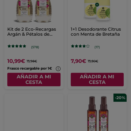
Kit de 2 Eco-Recargas
1+1 Desodorante Citrus
Argán & Pétalos de
con Menta de Bretaña
Rosa
(578)
(17)
10,99€
7,90€
15,98€
15,80€
Frasco recargable por 1€
AÑADIR A MI
AÑADIR A MI
CESTA
CESTA
-20%