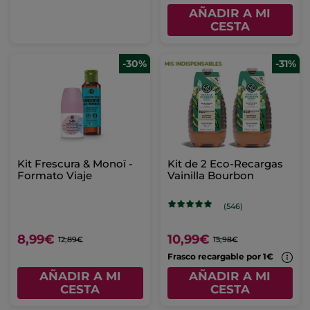
AÑADIR A MI
CESTA
-30%
-31%
Kit Frescura & Monoï -
Kit de 2 Eco-Recargas
Formato Viaje
Vainilla Bourbon
(546)
8,99€
10,99€
12,89€
15,98€
Frasco recargable por 1€
AÑADIR A MI
AÑADIR A MI
CESTA
CESTA