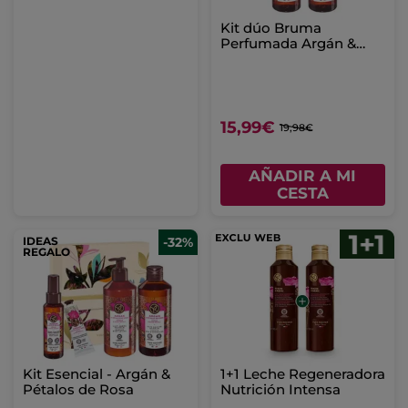
Kit dúo Bruma
Perfumada Argán &
Pétalos de Rosa
15,99€
19,98€
AÑADIR A MI
CESTA
IDEAS
-32%
REGALO
Kit Esencial - Argán &
1+1 Leche Regeneradora
Pétalos de Rosa
Nutrición Intensa