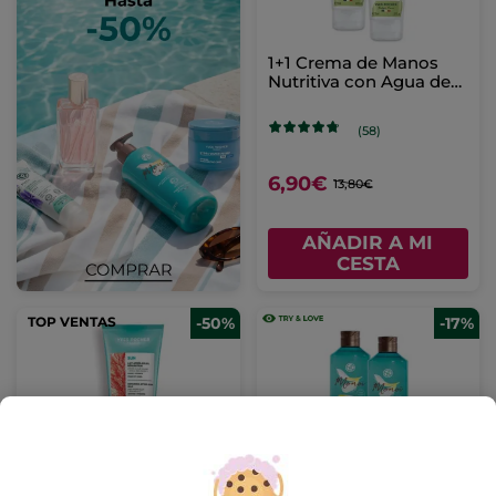
1+1 Crema de Manos
Nutritiva con Agua de
Árnica
(58)
6,90€
13,80€
AÑADIR A MI
CESTA
TOP VENTAS
-50%
-17%
Leche Hidratante
Kit dúo Gel de Ducha