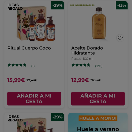
IDEAS
-29%
-13%
REGALO
Ritual Cuerpo Coco
Aceite Dorado
Hidratante
Frasco
100 ml
(1)
(291)
15,99€
12,99€
22,47€
14,99€
AÑADIR A MI
AÑADIR A MI
CESTA
CESTA
IDEAS
-29%
REGALO