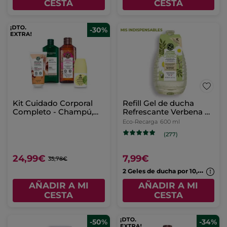
CESTA
CESTA
-30%
Kit Cuidado Corporal
Refill Gel de ducha
Completo - Champú,
Refrescante Verbena de
Leche Corporal &
Limón y Flor De
Eco-Recarga
600 ml
Desodorante
Camomila
(277)
24,99€
7,99€
35,78€
2
Geles de ducha por 10,99€
AÑADIR A MI
AÑADIR A MI
CESTA
CESTA
-50%
-34%