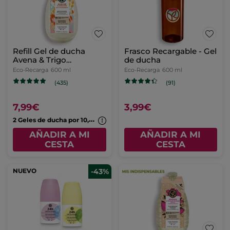
Refill Gel de ducha
Frasco Recargable - Gel
Avena & Trigo
de ducha
Sarraceno
Eco-Recarga
600 ml
Eco-Recarga
600 ml
(435)
(91)
7,99€
3,99€
2
Geles de ducha por 10,99€
AÑADIR A MI
AÑADIR A MI
CESTA
CESTA
NUEVO
-43%