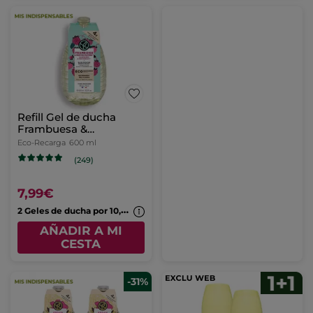
Refill Gel de ducha
Frambuesa &
Hierbabuena
Eco-Recarga
600 ml
(249)
7,99€
2
Geles de ducha por 10,99€
AÑADIR A MI
CESTA
-31%