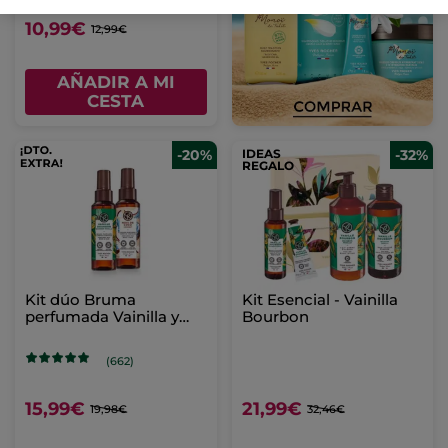
10,99€
12,99€
AÑADIR A MI
CESTA
-20%
IDEAS
-32%
REGALO
Kit dúo Bruma
Kit Esencial - Vainilla
perfumada Vainilla y
Bourbon
Coco
(662)
15,99€
21,99€
19,98€
32,46€