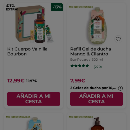
-13%
Kit Cuerpo Vainilla
Refill Gel de ducha
Bourbon
Mango & Cilantro
Eco-Recarga
600 ml
(270)
12,99€
7,99€
14,97€
2
Geles de ducha por 10,99€
AÑADIR A MI
AÑADIR A MI
CESTA
CESTA