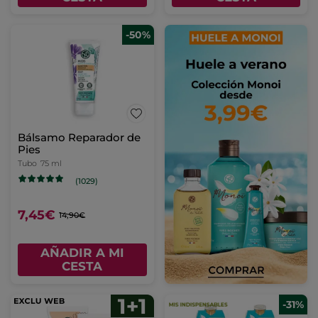
-50%
Bálsamo Reparador de
Pies
Tubo
75 ml
(1029)
7,45€
14,90€
AÑADIR A MI
CESTA
-31%