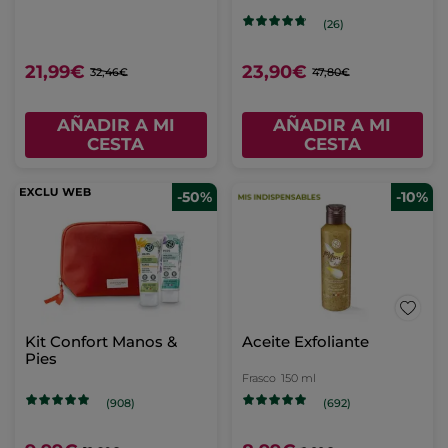
(26)
21,99€
23,90€
32,46€
47,80€
AÑADIR A MI
AÑADIR A MI
CESTA
CESTA
-50%
-10%
Kit Confort Manos &
Aceite Exfoliante
Pies
Frasco
150 ml
(908)
(692)