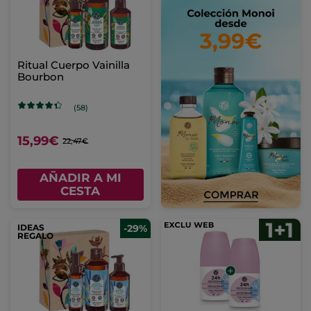
Ritual Cuerpo Vainilla
Bourbon
(58)
15,99€
22,47€
AÑADIR A MI
CESTA
IDEAS
-29%
REGALO