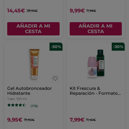
14,45€
9,99€
28,90€
11,98€
AÑADIR A MI
AÑADIR A MI
CESTA
CESTA
-50%
-30%
Gel Autobronceador
Kit Frescura &
Hidratante
Reparación - Formato
Viaje
Tubo
100 ml
(178)
9,95€
7,99€
19,90€
11,40€