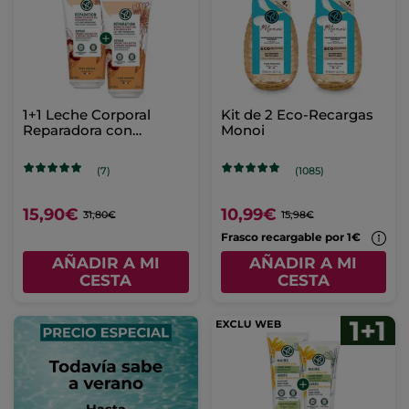
1+1 Leche Corporal
Kit de 2 Eco-Recargas
Reparadora con
Monoi
manteca de karité y
caléndula
(7)
(1085)
15,90€
10,99€
31,80€
15,98€
Frasco recargable por 1€
AÑADIR A MI
AÑADIR A MI
CESTA
CESTA