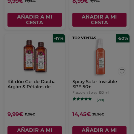
9,99€
8,99€
19,80€
9,99€
AÑADIR A MI
AÑADIR A MI
CESTA
CESTA
-17%
TOP VENTAS
-50%
Kit dúo Gel de Ducha
Spray Solar Invisible
Argán & Pétalos de
SPF 50+
Rosa
Frasco en Spray
150 ml
(218)
9,99€
14,45€
11,98€
28,90€
AÑADIR A MI
AÑADIR A MI