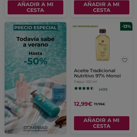
AÑADIR A MI
AÑADIR A MI
CESTA
CESTA
-13%
Aceite Tradicional
Nutritivo 97% Monoï
Frasco
100 ml
(400)
12,99€
14,99€
AÑADIR A MI
CESTA