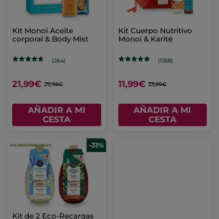
Kit Monoï Aceite
Kit Cuerpo Nutritivo
corporal & Body Mist
Monoï & Karité
(264)
(1358)
21,99€
11,99€
29,98€
23,89€
AÑADIR A MI
AÑADIR A MI
CESTA
CESTA
-31%
Kit de 2 Eco-Recargas