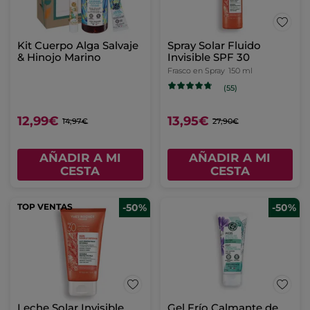
Kit Cuerpo Alga Salvaje
Spray Solar Fluido
& Hinojo Marino
Invisible SPF 30
Frasco en Spray
150 ml
(55)
12,99€
13,95€
14,97€
27,90€
AÑADIR A MI
AÑADIR A MI
CESTA
CESTA
TOP VENTAS
-50%
-50%
Leche Solar Invisible
Gel Frío Calmante de