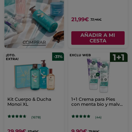
21,99€
32,46€
AÑADIR A MI
CESTA
-31%
Kit Cuerpo & Ducha
1+1 Crema para Pies
Monoi XL
con menta bio y malva
bio
(1678)
(44)
29,99€
9,90€
43,47€
19,80€