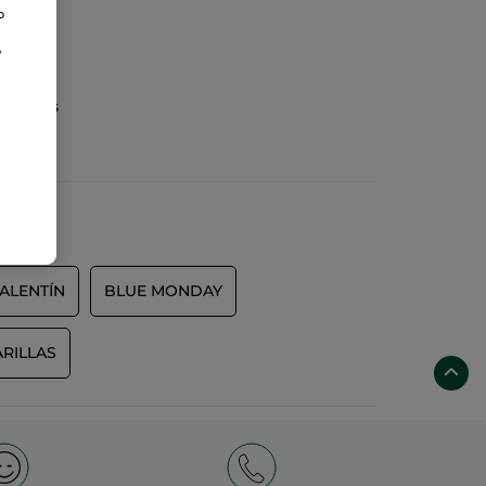
o
o
as de
gánicos
ALENTÍN
BLUE MONDAY
ARILLAS