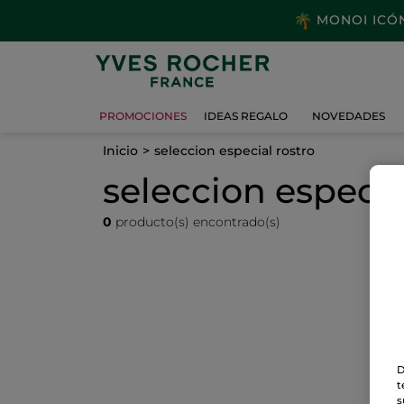
MONOI ICÓNI
PROMOCIONES
IDEAS REGALO
NOVEDADES
Inicio
seleccion especial rostro
seleccion especia
0
producto(s) encontrado(s)
D
t
s