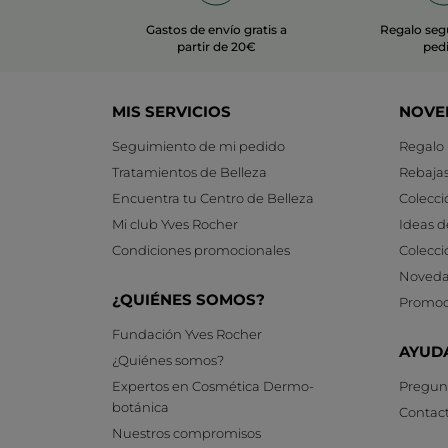
Gastos de envío gratis a
Regalo seg
partir de 20€
ped
MIS SERVICIOS
NOVE
Seguimiento de mi pedido
Regalo
Tratamientos de Belleza
Rebaja
Encuentra tu Centro de Belleza
Colecci
Mi club Yves Rocher
Ideas d
Condiciones promocionales
Colecci
Noveda
¿QUIÉNES SOMOS?
Promoc
Fundación Yves Rocher
AYUD
¿Quiénes somos?
Expertos en Cosmética Dermo-
Pregunt
botánica
Contac
Nuestros compromisos