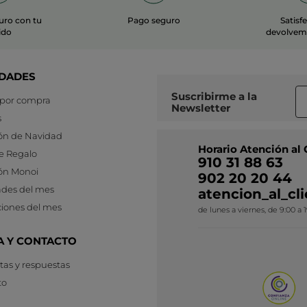
uro con tu
Pago seguro
Satisf
ido
devolvemo
DADES
Suscribirme a
la
 por compra
Newsletter
s
ón de Navidad
Horario Atención al 
e Regalo
910 31 88 63
ón Monoi
902 20 20 44
des del mes
atencion_al_c
iones del mes
de lunes a viernes, de 9:00 a 
A Y CONTACTO
as y respuestas
to