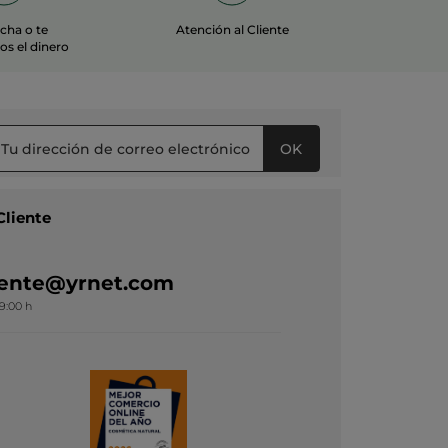
echa o te
Atención al Cliente
s el dinero
OK
Cliente
liente@yrnet.com
19:00 h