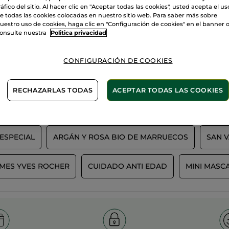
ráfico del sitio. Al hacer clic en "Aceptar todas las cookies", usted acepta el us
e todas las cookies colocadas en nuestro sitio web. Para saber más sobre
uestro uso de cookies, haga clic en "Configuración de cookies" en el banner 
onsulte nuestra
Politica privacidad
100%
extractos
60 hectáre
campos or
vegetales
CONFIGURACIÓN DE COOKIES
RECHAZARLAS TODAS
ACEPTAR TODAS LAS COOKIES
Ver más
ESPECIAL
ARGÁN Y ROSA BIO DE MARRUECOS
SAN V
MES YVES ROCHER
CUIDADO ANTI EDAD
MINI MASC