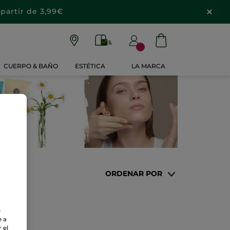
partir de 3,99€
CUERPO & BAÑO
ESTÉTICA
LA MARCA
ORDENAR POR
e
e a
 el