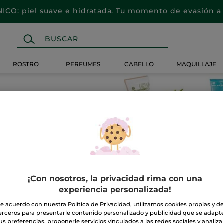
CO: piel suave e hidratada. Tu momento de evasión a 
ROSTRO
PERFUMES
CABELLO
MAQUILLAJE
l rostro
¡Con nosotros, la privacidad rima con una
experiencia personalizada!
e acuerdo con nuestra Política de Privacidad, utilizamos cookies propias y d
erceros para presentarle contenido personalizado y publicidad que se adapt
us preferencias, proponerle servicios vinculados a las redes sociales y analizar