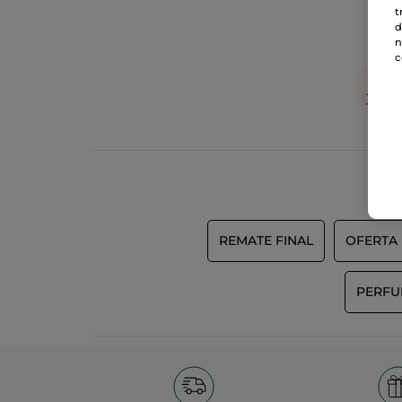
t
d
n
c
REMATE FINAL
OFERTA 
PERFU