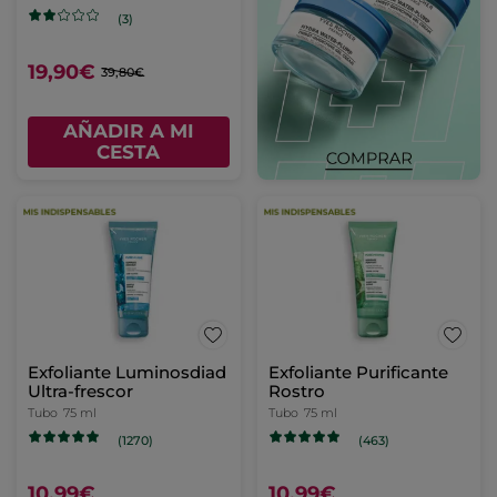
(3)
19,90€
39,80€
AÑADIR A MI
CESTA
Exfoliante Luminosdiad
Exfoliante Purificante
Ultra-frescor
Rostro
Tubo
75 ml
Tubo
75 ml
(1270)
(463)
10,99€
10,99€