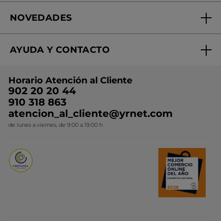
Fundación Yves Rocher
Encuentra tu Centro de Belleza
NOVEDADES
¿Quiénes somos?
Mi club Yves Rocher
Regalo por compra
Expertos en Cosmética Dermo-botánica
Condiciones promocionales
AYUDA Y CONTACTO
Rebajas
Nuestros compromisos
Preguntas y respuestas
Colección de Navidad
Trabaja con nosotros
Horario Atención al Cliente
Contacto
Ideas de Regalo
902 20 20 44
Conviértete en Franquiciada
910 318 863
Colección Monoi
atencion_al_cliente@yrnet.com
Novedades del mes
de lunes a viernes, de 9:00 a 19:00 h
Promociones del mes