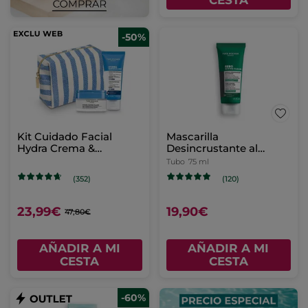
CESTA
-50%
Kit Cuidado Facial
Mascarilla
Hydra Crema &
Desincrustante al
Mascarilla
Carbón 75 ml
Tubo
75 ml
(352)
(120)
23,99€
19,90€
47,80€
AÑADIR A MI
AÑADIR A MI
CESTA
CESTA
-60%