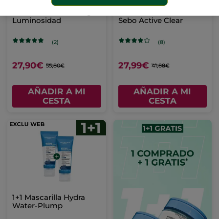
1+1 Mascarilla Peeling
Kit Facial Purificante
Luminosidad
Sebo Active Clear
(2)
(8)
27,90€
27,99€
55,80€
41,88€
AÑADIR A MI
AÑADIR A MI
CESTA
CESTA
1+1 Mascarilla Hydra
Water-Plump