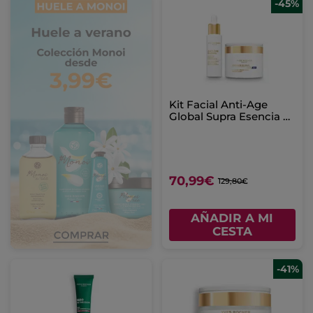
-45%
Kit Facial Anti-Age
Global Supra Esencia &
Tratramiento Supremo
Regenerante Día/Noche
70,99€
129,80€
AÑADIR A MI
CESTA
-41%