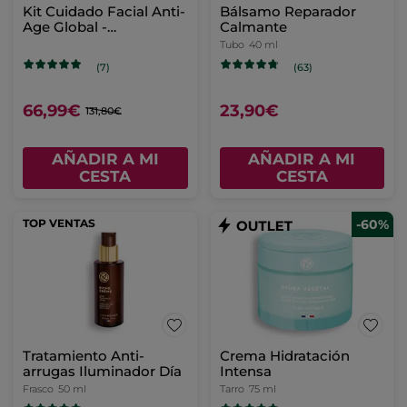
Kit Cuidado Facial Anti-
Bálsamo Reparador
Age Global -
Calmante
Luminosidad & Firmeza
Tubo
40 ml
(7)
(63)
66,99€
23,90€
131,80€
AÑADIR A MI
AÑADIR A MI
CESTA
CESTA
TOP VENTAS
-60%
Tratamiento Anti-
Crema Hidratación
arrugas Iluminador Día
Intensa
Frasco
50 ml
Tarro
75 ml