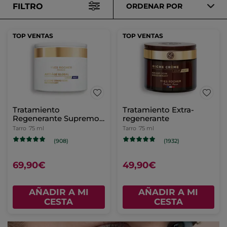
FILTRO
ORDENAR POR
TOP VENTAS
TOP VENTAS
Tratamiento
Tratamiento Extra-
Regenerante Supremo
regenerante
Crema Día/Noche &
Tarro
75 ml
Tarro
75 ml
Mascarilla De Noche
(908)
(1932)
69,90€
49,90€
AÑADIR A MI
AÑADIR A MI
CESTA
CESTA