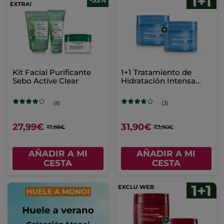
-33%
Kit Facial Purificante
1+1 Tratamiento de
Sebo Active Clear
Hidratación Intensa
Hydra Water-Plump 75
ml
(8)
(3)
27,99€
31,90€
41,88€
63,80€
AÑADIR A MI
AÑADIR A MI
CESTA
CESTA