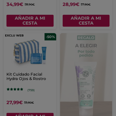
34,99€
28,99€
58,90€
57,80€
AÑADIR A MI
AÑADIR A MI
CESTA
CESTA
-50%
Kit Cuidado Facial
Hydra Ojos & Rostro
(759)
27,99€
55,80€