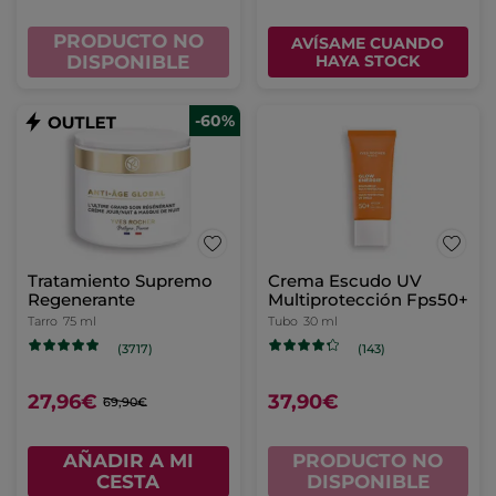
PRODUCTO NO
AVÍSAME CUANDO
DISPONIBLE
HAYA STOCK
-60%
Tratamiento Supremo
Crema Escudo UV
Regenerante
Multiprotección Fps50+
Tarro
75 ml
Tubo
30 ml
(3717)
(143)
27,96€
37,90€
69,90€
AÑADIR A MI
PRODUCTO NO
CESTA
DISPONIBLE