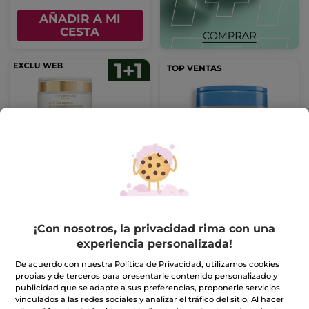
AÑADIR A MI
CESTA
TOP VENTAS
1+1 Crema de Día
Gel Crema Hidratante
Correctora Sublimadora
- Todo Tipo de Pieles 50
Tarro
50 ml
ml
(355)
¡Con nosotros, la privacidad rima con una
58,90€
23,90€
experiencia personalizada!
117,80€
De acuerdo con nuestra Política de Privacidad, utilizamos cookies
propias y de terceros para presentarle contenido personalizado y
AÑADIR A MI
AÑADIR A MI
publicidad que se adapte a sus preferencias, proponerle servicios
CESTA
CESTA
vinculados a las redes sociales y analizar el tráfico del sitio. Al hacer