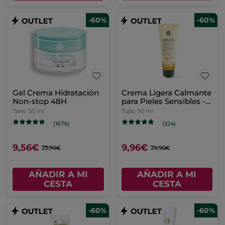
-60%
-60%
Gel Crema Hidratación
Crema Ligera Calmante
Non-stop 48H
para Pieles Sensibles -
50ml
Tarro
50 ml
Tubo
50 ml
(1676)
(524)
9,56€
9,96€
23,90€
24,90€
AÑADIR A MI
AÑADIR A MI
CESTA
CESTA
-60%
-60%