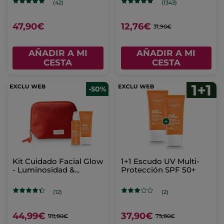
(42)
(1343)
47,90€
12,76€
31,90€
AÑADIR A MI
AÑADIR A MI
CESTA
CESTA
-50%
Kit Cuidado Facial Glow
1+1 Escudo UV Multi-
- Luminosidad &
Protección SPF 50+
Protección Solar
(12)
(2)
44,99€
37,90€
90,80€
75,80€