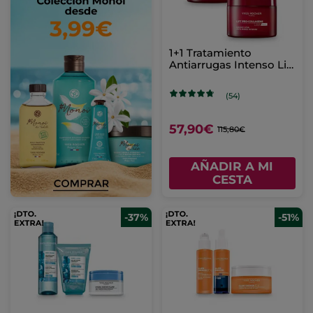
1+1 Tratamiento
Antiarrugas Intenso Lift
Pro-Collagène 75 ml
(54)
57,90€
115,80€
AÑADIR A MI
CESTA
-37%
-51%