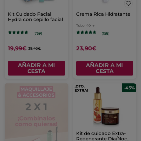
Kit Cuidado Facial
Crema Rica Hidratante
Hydra con cepillo facial
Tubo
40 ml
(759)
(158)
19,99€
23,90€
38,40€
AÑADIR A MI
AÑADIR A MI
CESTA
CESTA
-45%
Kit de cuidado Extra-
Regenerante Día/Noche