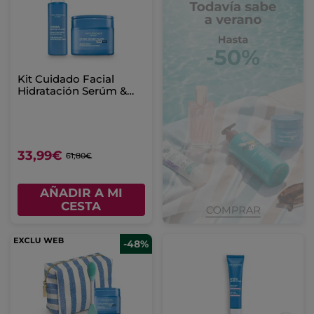
Kit Cuidado Facial
Hidratación Serúm &
Crema Hidratación
Intensa
33,99€
61,80€
AÑADIR A MI
CESTA
-48%