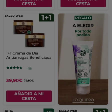
CESTA
CESTA
1+1 Crema de Día
Antiarrugas Beneficiosa
(45)
39,90€
79,80€
AÑADIR A MI
CESTA