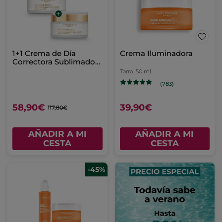
1+1 Crema de Día
Crema Iluminadora
Correctora Sublimadora
- Pieles Secas 50 ml
Tarro
50 ml
(783)
58,90€
39,90€
117,80€
AÑADIR A MI
AÑADIR A MI
CESTA
CESTA
-45%