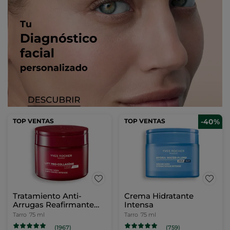
TOP VENTAS
TOP VENTAS
-40%
Tratamiento Anti-
Crema Hidratante
Arrugas Reafirmante
Intensa
Intenso Día y Noche
Tarro
75 ml
Tarro
75 ml
(1967)
(759)