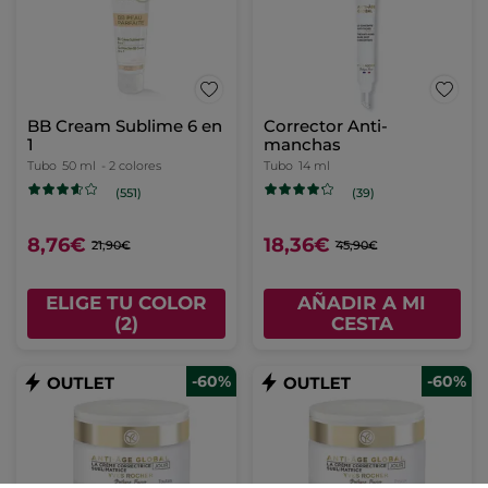
BB Cream Sublime 6 en
Corrector Anti-
1
manchas
Tubo
50 ml
- 2 colores
Tubo
14 ml
(551)
(39)
8,76€
18,36€
21,90€
45,90€
ELIGE TU COLOR
AÑADIR A MI
(2)
CESTA
-60%
-60%