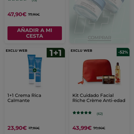
(13)
47,90€
95,80€
AÑADIR A MI
CESTA
-52%
1+1 Crema Rica
Kit Cuidado Facial
Calmante
Riche Crème Anti-edad
(62)
23,90€
43,99€
47,80€
90,80€