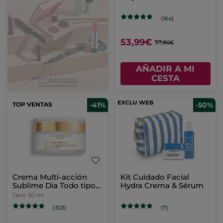
Anti-edad Riche Creme
(164)
53,99€
97,80€
AÑADIR A MI
CESTA
TOP VENTAS
-41%
-50%
Crema Multi-acción
Kit Cuidado Facial
Sublime Dia Todo tipo
Hydra Crema & Sérum
de Pieles
Tarro
50 ml
(303)
(7)