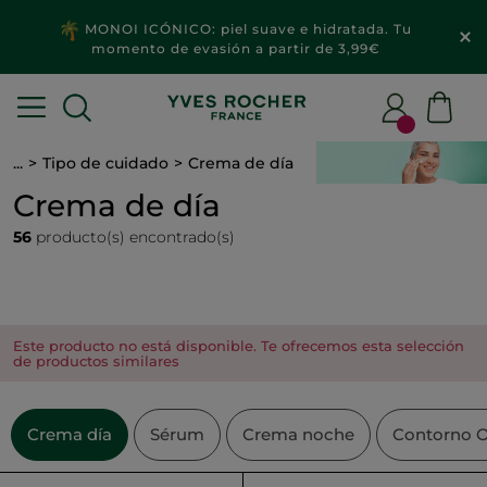
2x1
MAQUILLAJE & ACCESORIOS​
...
Tipo de cuidado
Crema de día
Crema de día
56
producto(s) encontrado(s)
Este producto no está disponible. Te ofrecemos esta selección
de productos similares
Crema día
Sérum
Crema noche
Contorno O