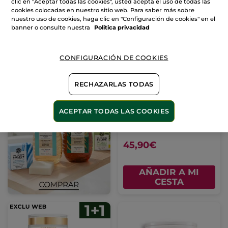
clic en "Aceptar todas las cookies", usted acepta el uso de todas las
cookies colocadas en nuestro sitio web. Para saber más sobre
TOP VENTAS
nuestro uso de cookies, haga clic en "Configuración de cookies" en el
banner o consulte nuestra
Politica privacidad
CONFIGURACIÓN DE COOKIES
RECHAZARLAS TODAS
Crema de Día
Rellenadora Anti-
Arrugas
Tarro
50 ml
ACEPTAR TODAS LAS COOKIES
(1011)
45,90€
AÑADIR A MI
CESTA