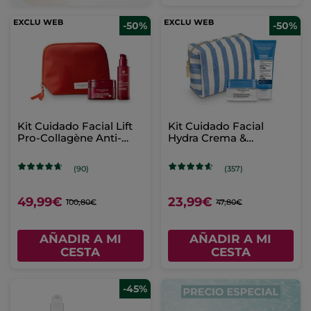
-50%
-50%
Kit Cuidado Facial Lift
Kit Cuidado Facial
Pro-Collagène Anti-
Hydra Crema &
Arrugas
Mascarilla
(90)
(357)
49,99€
23,99€
100,80€
47,80€
AÑADIR A MI
AÑADIR A MI
CESTA
CESTA
-45%