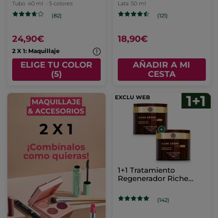
Medio claro
Tubo
40 ml
- 5 colores
Lata
50 ml
(82)
(121)
24,90€
18,90€
2 X 1: Maquillaje
ELIGE TU COLOR
AÑADIR A MI
(5)
CESTA
1+1 Tratamiento
Regenerador Riche
Crème 75 ml
(142)