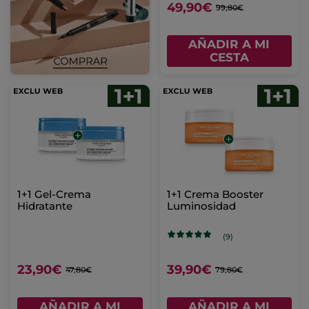
49,90€
99,80€
AÑADIR A MI
CESTA
1+1 Gel-Crema
1+1 Crema Booster
Hidratante
Luminosidad
(9)
23,90€
39,90€
47,80€
79,80€
AÑADIR A MI
AÑADIR A MI