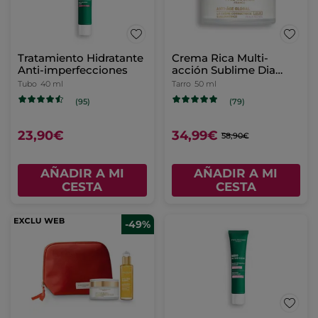
Tratamiento Hidratante
Crema Rica Multi-
Anti-imperfecciones
acción Sublime Dia
Pieles Secas
Tubo
40 ml
Tarro
50 ml
(95)
(79)
23,90€
34,99€
58,90€
AÑADIR A MI
AÑADIR A MI
CESTA
CESTA
-49%