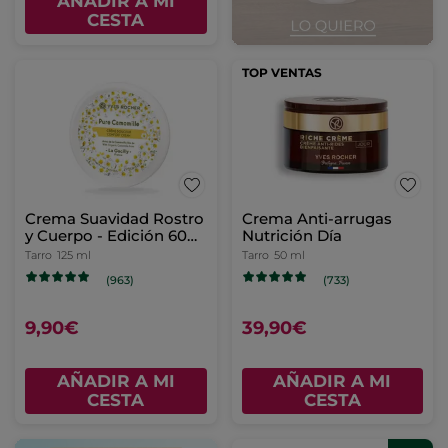
AÑADIR A MI
CESTA
TOP VENTAS
Crema Suavidad Rostro
Crema Anti-arrugas
y Cuerpo - Edición 60
Nutrición Día
años
Tarro
125 ml
Tarro
50 ml
(963)
(733)
9,90€
39,90€
AÑADIR A MI
AÑADIR A MI
CESTA
CESTA