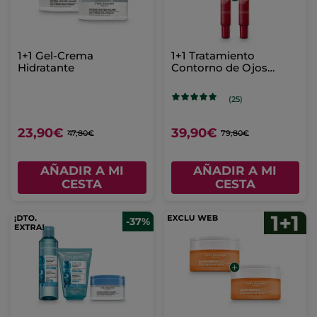
1+1 Gel-Crema
1+1 Tratamiento
Hidratante
Contorno de Ojos
Antiarrugas y
Antibolsas
(25)
23,90€
39,90€
47,80€
79,80€
AÑADIR A MI
AÑADIR A MI
CESTA
CESTA
-37%