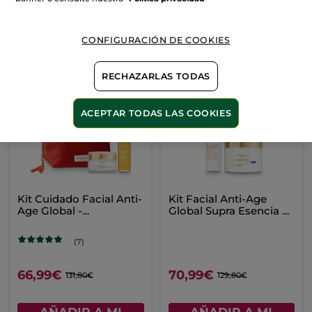
69,90€
58,90€
139,80€
117,80€
CONFIGURACIÓN DE COOKIES
AÑADIR A MI
AÑADIR A MI
CESTA
CESTA
RECHAZARLAS TODAS
-49%
-45%
ACEPTAR TODAS LAS COOKIES
Kit Cuidado Facial Anti-
Kit Facial Anti-Age
Age Global -
Global Supra Esencia &
Luminosidad & Firmeza
Tratramiento Supremo
Regenerante Día/Noche
(7)
66,99€
70,99€
131,80€
129,80€