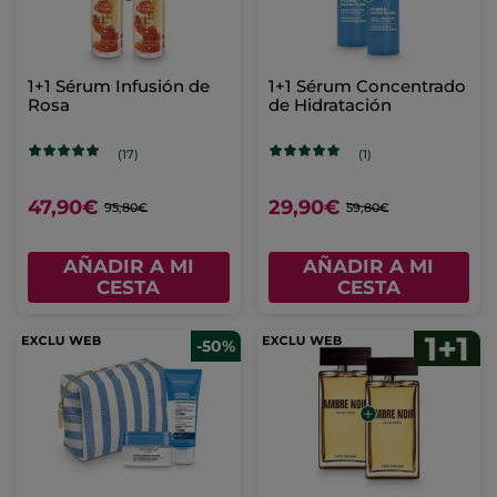
1+1 Sérum Infusión de
1+1 Sérum Concentrado
Rosa
de Hidratación
(17)
(1)
47,90€
29,90€
95,80€
59,80€
AÑADIR A MI
AÑADIR A MI
CESTA
CESTA
-50%