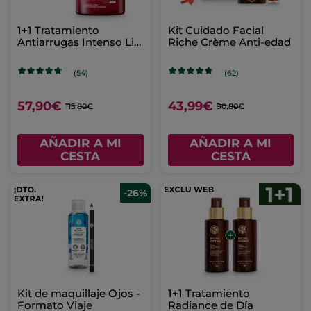
1+1 Tratamiento
Kit Cuidado Facial
Antiarrugas Intenso Lift
Riche Crème Anti-edad
Pro-Collagène 75 ml
(54)
(62)
57,90€
43,99€
115,80€
90,80€
AÑADIR A MI
AÑADIR A MI
CESTA
CESTA
-26%
Kit de maquillaje Ojos -
1+1 Tratamiento
Formato Viaje
Radiance de Día