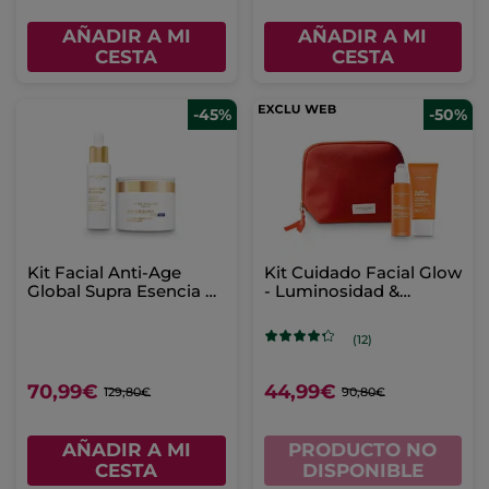
AÑADIR A MI
AÑADIR A MI
CESTA
CESTA
-45%
-50%
Kit Facial Anti-Age
Kit Cuidado Facial Glow
Global Supra Esencia &
- Luminosidad &
Tratramiento Supremo
Protección Solar
Regenerante Día/Noche
(12)
70,99€
44,99€
129,80€
90,80€
AÑADIR A MI
PRODUCTO NO
CESTA
DISPONIBLE