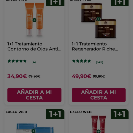
1+1 Tratamiento
1+1 Tratamiento
Contorno de Ojos Anti-
Regenerador Riche
Ojeras Glow Energie
Crème 75 ml
(4)
(142)
34,90€
49,90€
69,80€
99,80€
AÑADIR A MI
AÑADIR A MI
CESTA
CESTA