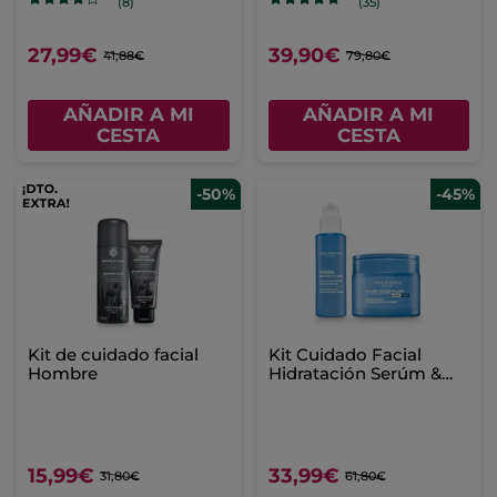
(8)
(35)
27,99€
39,90€
41,88€
79,80€
AÑADIR A MI
AÑADIR A MI
CESTA
CESTA
-50%
-45%
Kit de cuidado facial
Kit Cuidado Facial
Hombre
Hidratación Serúm &
Crema Hidratación
Intensa
15,99€
33,99€
31,80€
61,80€