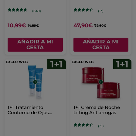
(649)
(13)
10,99€
47,90€
14,89€
95,80€
AÑADIR A MI
AÑADIR A MI
CESTA
CESTA
1+1 Tratamiento
1+1 Crema de Noche
Contorno de Ojos
Lifting Antiarrugas
Refrescante Hydra
Water-Plump
(19)