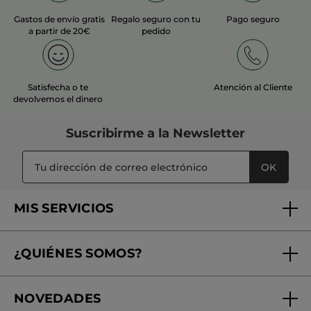
Gastos de envío gratis
Regalo seguro con tu
Pago seguro
a partir de 20€
pedido
Satisfecha o te
Atención al Cliente
devolvemos el dinero
Suscribirme a
la Newsletter
OK
MIS SERVICIOS
Seguimiento de mi pedido
¿QUIÉNES SOMOS?
Tratamientos de Belleza
Fundación Yves Rocher
Encuentra tu Centro de Belleza
NOVEDADES
¿Quiénes somos?
Mi club Yves Rocher