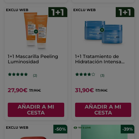
1+1 Mascarilla Peeling
1+1 Tratamiento de
Luminosidad
Hidratación Intensa
Hydra Water-Plump 75
ml
(2)
(3)
27,90€
31,90€
55,80€
63,80€
AÑADIR A MI
AÑADIR A MI
CESTA
CESTA
-50%
-39%