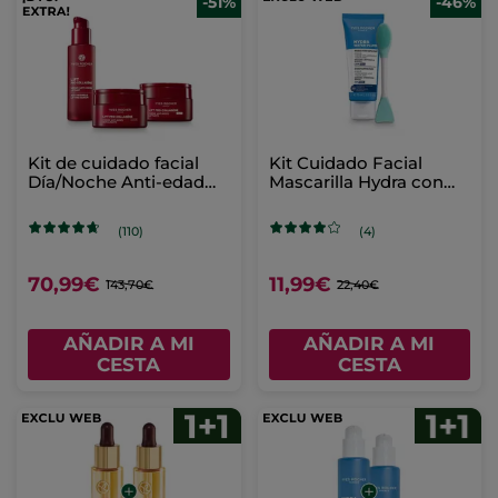
-51%
-46%
Kit de cuidado facial
Kit Cuidado Facial
Día/Noche Anti-edad
Mascarilla Hydra con
Lift Pro
accesorio
(110)
(4)
70,99€
11,99€
143,70€
22,40€
AÑADIR A MI
AÑADIR A MI
CESTA
CESTA