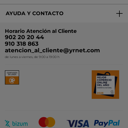
Regalo por compra
Expertos en Cosmética Dermo-botánica
Condiciones promocionales
AYUDA Y CONTACTO
Rebajas
Nuestros compromisos
Preguntas y respuestas
Colección de Navidad
Trabaja con nosotros
Horario Atención al Cliente
Contacto
Ideas de Regalo
902 20 20 44
Conviértete en Franquiciada
910 318 863
Colección Monoi
atencion_al_cliente@yrnet.com
Novedades del mes
de lunes a viernes, de 9:00 a 19:00 h
Promociones del mes