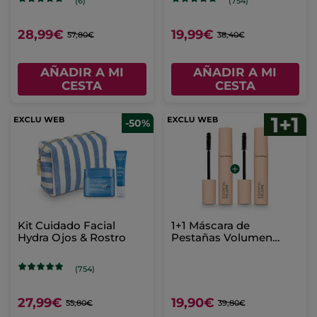
(6)
(754)
28,99€
19,99€
57,80€
38,40€
AÑADIR A MI
AÑADIR A MI
CESTA
CESTA
-50%
Kit Cuidado Facial
1+1 Máscara de
Hydra Ojos & Rostro
Pestañas Volumen
negro - 7.8ml
(754)
27,99€
19,90€
55,80€
39,80€