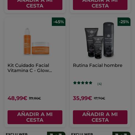
AÑADIR A MI
AÑADIR A MI
CESTA
CESTA
-45%
-25%
Kit Cuidado Facial
Rutina Facial hombre
Vitamina C - Glow
Sérum & Crema
(4)
48,99€
35,99€
89,80€
47,70€
AÑADIR A MI
AÑADIR A MI
CESTA
CESTA