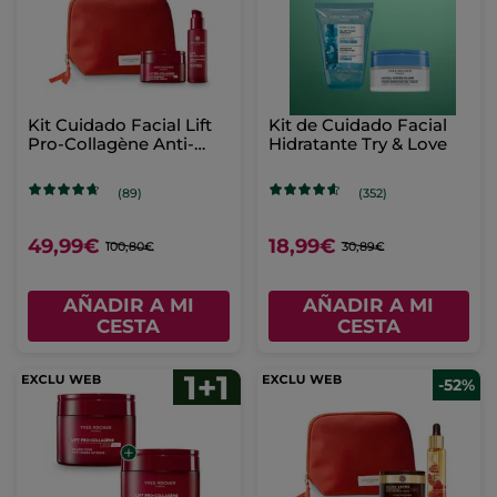
Kit Cuidado Facial Lift
Kit de Cuidado Facial
Pro-Collagène Anti-
Hidratante Try & Love
Arrugas
(89)
(352)
49,99€
18,99€
100,80€
30,89€
AÑADIR A MI
AÑADIR A MI
CESTA
CESTA
-52%