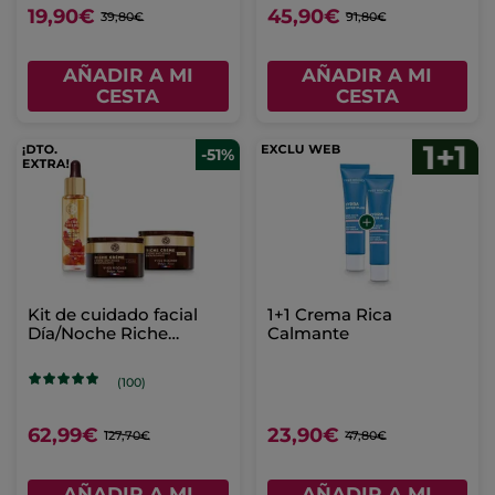
19,90€
45,90€
39,80€
91,80€
AÑADIR A MI
AÑADIR A MI
CESTA
CESTA
-51%
Kit de cuidado facial
1+1 Crema Rica
Día/Noche Riche
Calmante
Creme
(100)
62,99€
23,90€
127,70€
47,80€
AÑADIR A MI
AÑADIR A MI