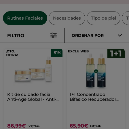
Rutinas Faciales
Necesidades
Tipo de piel
T
FILTRO
ORDENAR POR
-51%
Kit de cuidado facial
1+1 Concentrado
Anti-Age Global - Anti-
Bifásico Recuperador
Edad
de Noche 30 ml
86,99€
65,90€
177,70€
131,80€