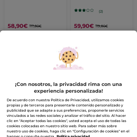
Todo Tipo de Pieles 50
ml
(2)
58,90€
59,90€
117,80€
119,80€
AÑADIR A MI
AÑADIR A MI
CESTA
CESTA
¡Con nosotros, la privacidad rima con una
experiencia personalizada!
De acuerdo con nuestra Política de Privacidad, utilizamos cookies
propias y de terceros para presentarle contenido personalizado y
1+1 Micro-Sérum
1+1 Crema de Día
publicidad que se adapte a sus preferencias, proponerle servicios
Luminosidad Absoluta
Correctora Sublimadora
vinculados a las redes sociales y analizar el tráfico del sitio. Al hacer
- Pieles Secas 50 ml
clic en "Aceptar todas las cookies", usted acepta el uso de todas las
cookies colocadas en nuestro sitio web. Para saber más sobre
nuestro uso de cookies, haga clic en "Configuración de cookies" en el
banner o consulte nuestra
Politica privacidad