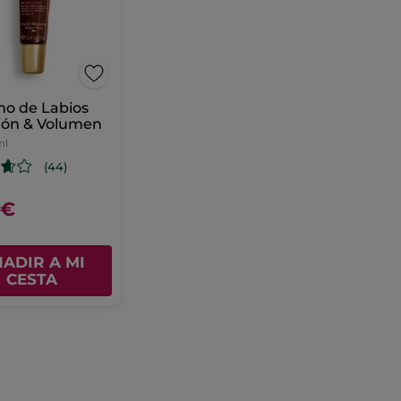
mo de Labios
ión & Volumen
ml
(44)
0€
ADIR A MI
CESTA