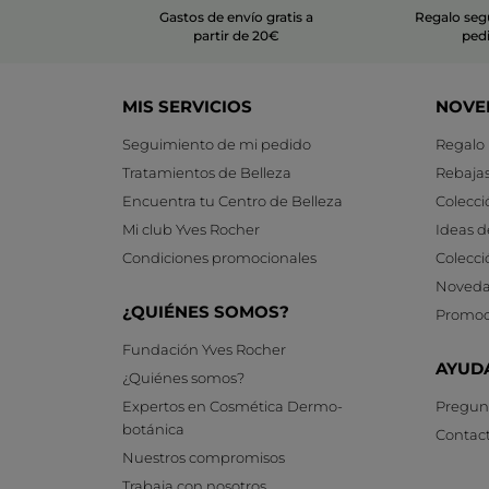
Gastos de envío gratis a
Regalo seg
partir de 20€
ped
MIS SERVICIOS
NOVE
Seguimiento de mi pedido
Regalo
Tratamientos de Belleza
Rebaja
Encuentra tu Centro de Belleza
Colecci
Mi club Yves Rocher
Ideas d
Condiciones promocionales
Colecci
Noveda
¿QUIÉNES SOMOS?
Promoc
Fundación Yves Rocher
AYUD
¿Quiénes somos?
Expertos en Cosmética Dermo-
Pregunt
botánica
Contac
Nuestros compromisos
Trabaja con nosotros