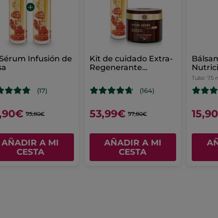
 Sérum Infusión de
Kit de cuidado Extra-
Bálsa
sa
Regenerante
Nutric
Día/Noche Anti-edad
Tubo
7.5 
Riche Creme
(17)
(164)
,90€
53,99€
15,9
95,80€
97,80€
AÑADIR A MI
AÑADIR A MI
AÑ
CESTA
CESTA