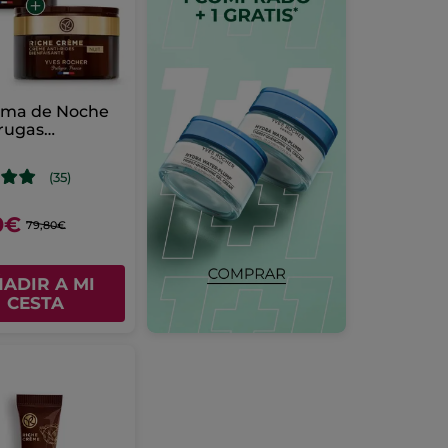
rema de Noche
rugas
ciosa
(35)
0€
79,80€
ADIR A MI
CESTA