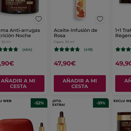
ema Anti-arrugas
Aceite-Infusión de
1+1 Tr
rición Noche
Rosa
Regen
Crème
50 ml
Frasco
30 ml
(464)
(418)
,90€
47,90€
49,9
AÑADIR A MI
AÑADIR A MI
AÑ
CESTA
CESTA
-52%
-51%