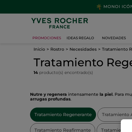
MONOI ICÓNI
PROMOCIONES
IDEAS REGALO
NOVEDADES
Inicio
Rostro
Necesidades
Tratamiento 
Tratamiento Reg
14
producto(s) encontrado(s)
Nutre y regenera
intensamente
la piel
. Para mu
arrugas profundas
.
Tratamiento Regenerante
Tratamiento 
Tratamiento Reafirmante
Tratamiento M