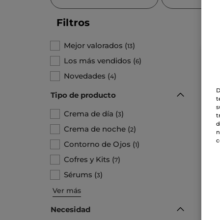
Filtros
Mejor valorados
(
)
13
TO
Los más vendidos
(
)
6
Novedades
(
)
4
D
Tipo de producto
t
s
Crema de día
(
)
3
t
d
Crema de noche
(
)
2
n
c
Contorno de Ojos
(
)
1
Tra
Cofres y Kits
(
)
7
re
Tarro
Sérums
(
)
3
Ver más
49
Necesidad