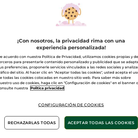
P VENTAS
TOP VENTAS
TOP 
¡Con nosotros, la privacidad rima con una
experiencia personalizada!
e acuerdo con nuestra Política de Privacidad, utilizamos cookies propias y d
erceros para presentarle contenido personalizado y publicidad que se adapt
us preferencias, proponerle servicios vinculados a las redes sociales y analizar
ráfico del sitio. Al hacer clic en "Aceptar todas las cookies", usted acepta el us
e todas las cookies colocadas en nuestro sitio web. Para saber más sobre
uestro uso de cookies, haga clic en "Configuración de cookies" en el banner 
onsulte nuestra
Politica privacidad
tamiento Extra-
Crema Antiarrugas
Crema
generante
Nutrición Contorno
Nutric
CONFIGURACIÓN DE COOKIES
de Ojos
75 ml
Tubo
14 ml
Tarro
50 
(1932)
(368)
RECHAZARLAS TODAS
ACEPTAR TODAS LAS COOKIES
,90€
31,90€
39,9