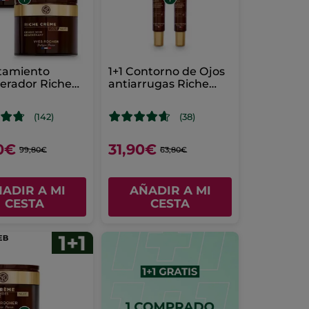
atamiento
1+1 Contorno de Ojos
erador Riche
antiarrugas Riche
 75 ml
Crème 30ml
(142)
(38)
0€
31,90€
99,80€
63,80€
ADIR A MI
AÑADIR A MI
CESTA
CESTA