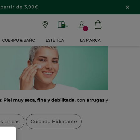
partir de 3,99€
CUERPO & BAÑO
ESTÉTICA
LA MARCA
s:
Piel muy seca
,
fina y debilitada
, con
arrugas
y
as Líneas
Cuidado Hidratante