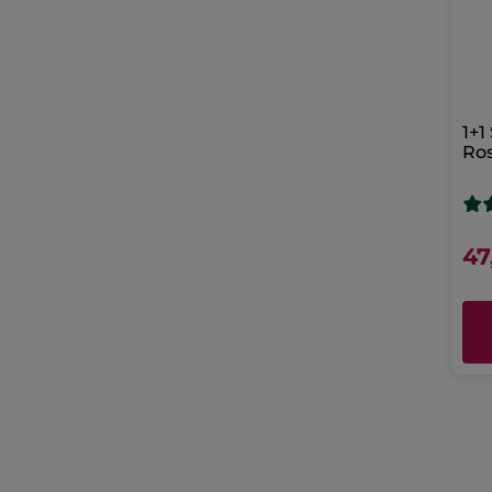
1+1
Ro
47