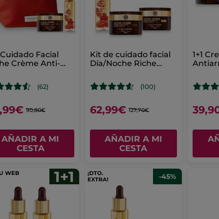
 Cuidado Facial
Kit de cuidado facial
1+1 C
he Crème Anti-
Día/Noche Riche
Antiar
ad
Creme
Benefi
(62)
(100)
,99€
62,99€
39,9
90,80€
127,70€
AÑADIR A MI
AÑADIR A MI
AÑ
CESTA
CESTA
-45%