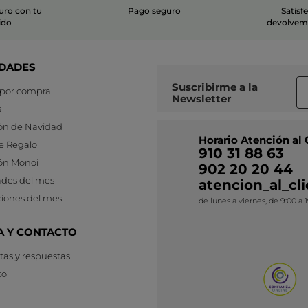
uro con tu
Pago seguro
Satisf
ido
devolvemo
DADES
Suscribirme a
la
 por compra
Newsletter
s
ón de Navidad
Horario Atención al 
e Regalo
910 31 88 63
ón Monoi
902 20 20 44
des del mes
atencion_al_c
iones del mes
de lunes a viernes, de 9:00 a 
A Y CONTACTO
as y respuestas
to