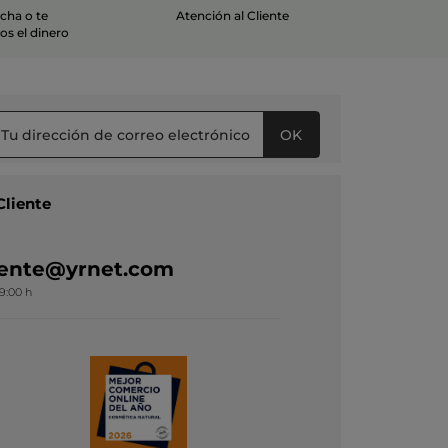
echa o te
Atención al Cliente
s el dinero
OK
Cliente
liente@yrnet.com
19:00 h