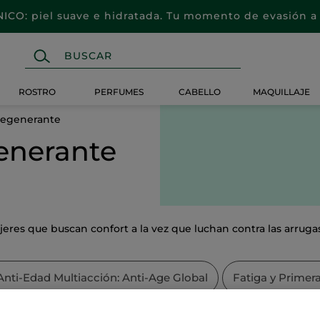
CO: piel suave e hidratada. Tu momento de evasión a 
ROSTRO
PERFUMES
CABELLO
MAQUILLAJE
Regenerante
enerante
jeres que buscan confort a la vez que luchan contra las arruga
Anti-Edad Multiacción: Anti-Age Global
Fatiga y Primer
atificante & Purificante