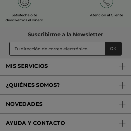
y calma la piel.
Satisfecha o te
Atención al Cliente
devolvemos el dinero
Suscribirme a
la Newsletter
OK
MIS SERVICIOS
Seguimiento de mi pedido
¿QUIÉNES SOMOS?
Tratamientos de Belleza
Fundación Yves Rocher
Encuentra tu Centro de Belleza
NOVEDADES
¿Quiénes somos?
Mi club Yves Rocher
Regalo por compra
Expertos en Cosmética Dermo-botánica
Condiciones promocionales
AYUDA Y CONTACTO
Rebajas
Nuestros compromisos