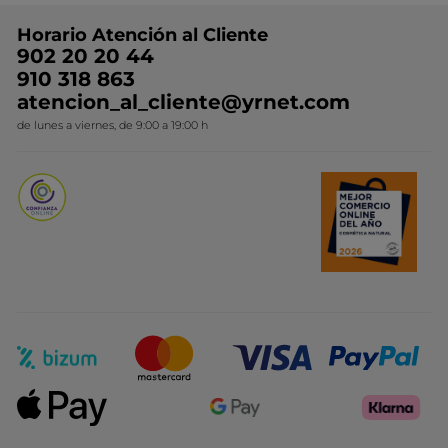
Preguntas y respuestas
Colección de Navidad
Trabaja con nosotros
Horario Atención al Cliente
Contacto
Ideas de Regalo
902 20 20 44
Conviértete en Franquiciada
910 318 863
Colección Monoi
atencion_al_cliente@yrnet.com
Novedades del mes
de lunes a viernes, de 9:00 a 19:00 h
Promociones del mes