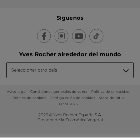
Síguenos
Yves Rocher alrededor del mundo
Seleccionar otro país
Aviso legal
Condiciones generales de venta
Política de privacidad
Política de cookies
Configuración de cookies
Mapa del sitio
Tarifa 2026
2026 © Yves Rocher España S.A.
Creador de la Cosmética Vegetal