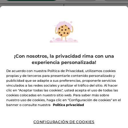
FILTRO
ORDENAR POR
¡Con nosotros, la privacidad rima con una
experiencia personalizada!
Leche Desmaquillante
Agua micelar en Leche
De acuerdo con nuestra Política de Privacidad, utilizamos cookies
400ml
propias y de terceros para presentarle contenido personalizado y
Frasco
200 ml
Frasco
400 ml
publicidad que se adapte a sus preferencias, proponerle servicios
vinculados a las redes sociales y analizar el tráfico del sitio. Al hacer
(388)
(230)
clic en "Aceptar todas las cookies", usted acepta el uso de todas las
cookies colocadas en nuestro sitio web. Para saber más sobre
7,99€
11,99€
nuestro uso de cookies, haga clic en "Configuración de cookies" en el
banner o consulte nuestra
Politica privacidad
-30% en tu 2º limpiador:
-30% en tu 2º limpiador:
AÑADIR A MI
AÑADIR A MI
CESTA
CESTA
CONFIGURACIÓN DE COOKIES