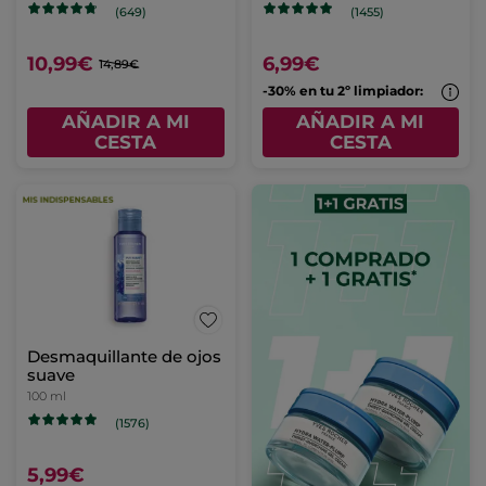
(649)
(1455)
10,99€
6,99€
14,89€
-30% en tu 2º limpiador:
AÑADIR A MI
AÑADIR A MI
CESTA
CESTA
Desmaquillante de ojos
suave
100 ml
(1576)
5,99€