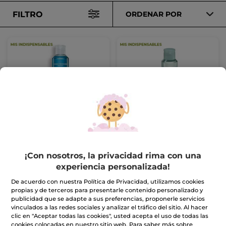
FILTRO
ORDENAR POR
Desmaquillante de ojos
Desmaquillante Suave
exprés 200ml
de Ojos
200 ml
Frasco
100 ml
(2765)
(1606)
¡Con nosotros, la privacidad rima con una
experiencia personalizada!
9,99€
5,99€
De acuerdo con nuestra Política de Privacidad, utilizamos cookies
-30% en tu 2º limpiador:
-30% en tu 2º limpiador:
propias y de terceros para presentarle contenido personalizado y
AÑADIR A MI
AÑADIR A MI
publicidad que se adapte a sus preferencias, proponerle servicios
CESTA
CESTA
vinculados a las redes sociales y analizar el tráfico del sitio. Al hacer
clic en "Aceptar todas las cookies", usted acepta el uso de todas las
cookies colocadas en nuestro sitio web. Para saber más sobre