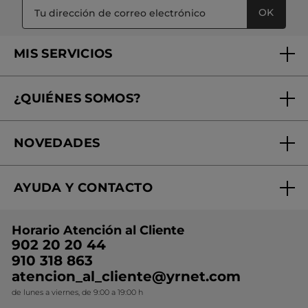
OK
MIS SERVICIOS
Seguimiento de mi pedido
¿QUIÉNES SOMOS?
Tratamientos de Belleza
Fundación Yves Rocher
Encuentra tu Centro de Belleza
NOVEDADES
¿Quiénes somos?
Mi club Yves Rocher
Regalo por compra
Expertos en Cosmética Dermo-botánica
Condiciones promocionales
AYUDA Y CONTACTO
Rebajas
Nuestros compromisos
Preguntas y respuestas
Colección de Navidad
Trabaja con nosotros
Horario Atención al Cliente
Contacto
Ideas de Regalo
902 20 20 44
Conviértete en Franquiciada
910 318 863
Colección Monoi
atencion_al_cliente@yrnet.com
Novedades del mes
de lunes a viernes, de 9:00 a 19:00 h