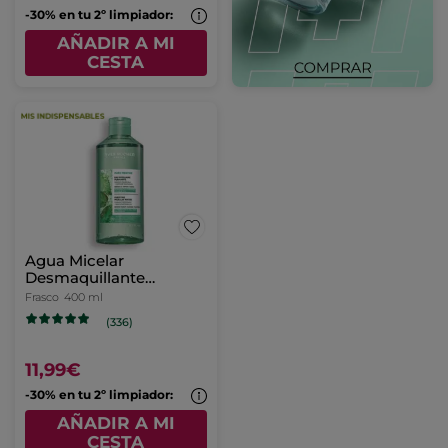
-30% en tu 2º limpiador:
AÑADIR A MI
CESTA
Agua Micelar
Desmaquillante
Purificante
Frasco
400 ml
(336)
11,99€
-30% en tu 2º limpiador:
AÑADIR A MI
CESTA