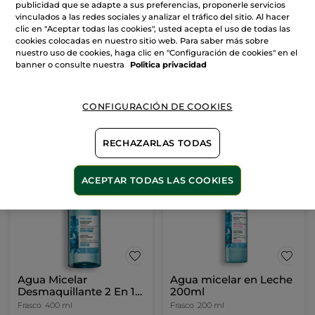
publicidad que se adapte a sus preferencias, proponerle servicios
vinculados a las redes sociales y analizar el tráfico del sitio. Al hacer
clic en "Aceptar todas las cookies", usted acepta el uso de todas las
cookies colocadas en nuestro sitio web. Para saber más sobre
nuestro uso de cookies, haga clic en "Configuración de cookies" en el
banner o consulte nuestra
Politica privacidad
CONFIGURACIÓN DE COOKIES
RECHAZARLAS TODAS
ACEPTAR TODAS LAS COOKIES
Agua Micelar
Agua micelar en Leche
Desmaquillante 2 En 1
200ml
400ml
Frasco
400 ml
Frasco
200 ml