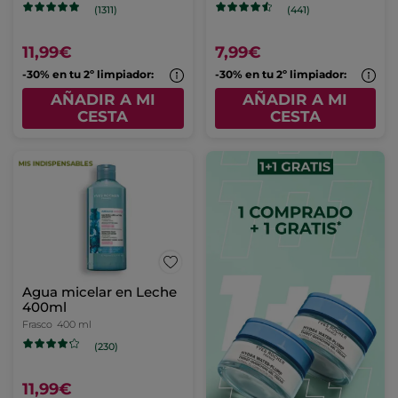
(1311)
(441)
11,99€
7,99€
-30% en tu 2º limpiador:
-30% en tu 2º limpiador:
AÑADIR A MI
AÑADIR A MI
CESTA
CESTA
Agua micelar en Leche
400ml
Frasco
400 ml
(230)
11,99€