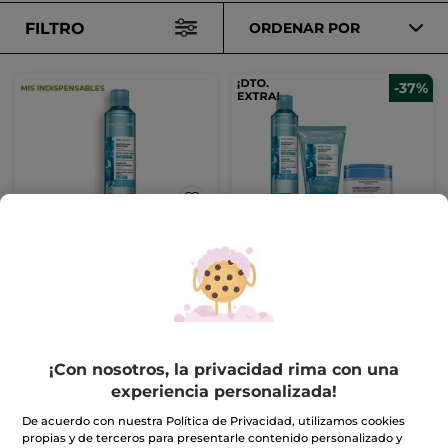
FILTRO
ORDENAR POR
-37%
Agua Micelar
Kit Cuidado Facial
Desmaquillante 2 En 1
Hidratación
200ml
Frasco
200 ml
(1313)
(7)
6,99€
23,99€
37,88€
-30% en tu 2º limpiador:
¡Con nosotros, la privacidad rima con una
experiencia personalizada!
AÑADIR A MI
AÑADIR A MI
CESTA
CESTA
De acuerdo con nuestra Política de Privacidad, utilizamos cookies
propias y de terceros para presentarle contenido personalizado y