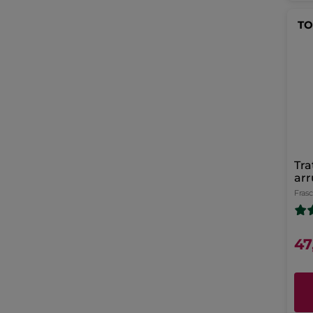
TO
Tra
arr
Día
Fras
47