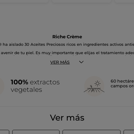
Riche Crème
ha aislado 30 Aceites Preciosos ricos en ingredientes activos antie
avenir de tu piel. Es muy importante que elijas el tratamiento ade
nen los mejores ingredientes nutritivos y regenerantes para la ju
 importante que apliques tus cuidados antiedad de forma rigurosa y
VER MÁS
che Crème" de Yves Rocher te ofrece todos los cuidados antiedad qu
os...
100%
extractos
60 hectáre
campos or
vegetales
Ver más