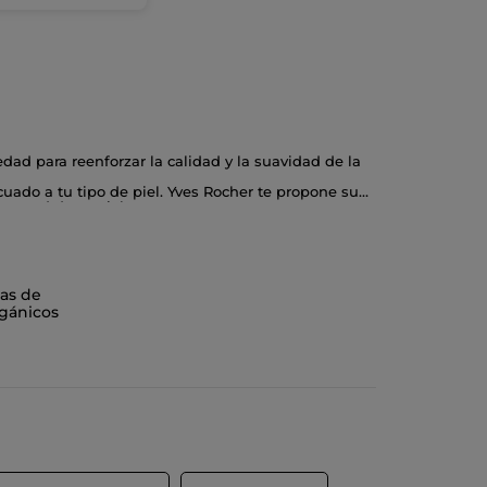
dad para reenforzar la calidad y la suavidad de la
cuado a tu tipo de piel. Yves Rocher te propone su
ventud de tu piel.
 cotidiana.
e tu piel necesita. Crema antiarrugas dia, crema
as de
gánicos