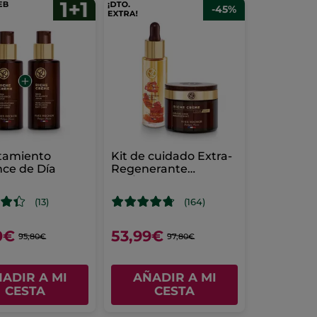
-45%
atamiento
Kit de cuidado Extra-
ce de Día
Regenerante
Día/Noche Anti-edad
Riche Creme
(13)
(164)
0€
53,99€
95,80€
97,80€
ADIR A MI
AÑADIR A MI
CESTA
CESTA