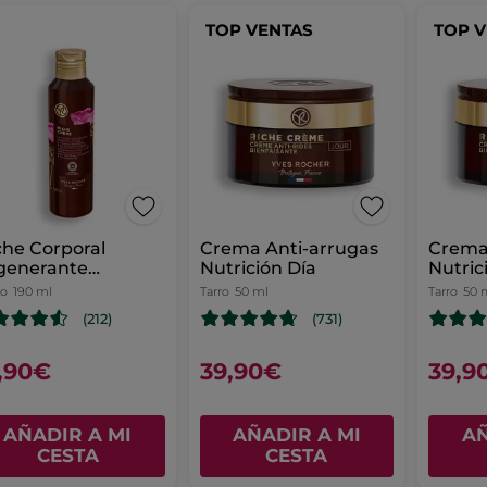
TOP VENTAS
TOP 
he Corporal
Crema Anti-arrugas
Crema
generante
Nutrición Día
Nutric
rición Intensa
co
190 ml
Tarro
50 ml
Tarro
50 
(212)
(731)
,90€
39,90€
39,9
AÑADIR A MI
AÑADIR A MI
AÑ
CESTA
CESTA