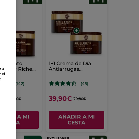
atamiento
1+1 Crema de Día
e
erador Riche
Antiarrugas
e a
 75 ml
Beneficiosa
 el
o
(142)
(45)
o
0€
39,90€
99,80€
79,80€
ADIR A MI
AÑADIR A MI
CESTA
CESTA