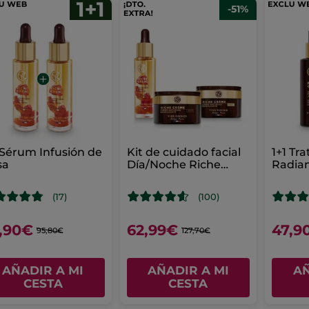
-51%
 Sérum Infusión de
Kit de cuidado facial
1+1 Tr
sa
Día/Noche Riche
Radian
Creme
(17)
(100)
,90€
62,99€
47,9
95,80€
127,70€
AÑADIR A MI
AÑADIR A MI
AÑ
CESTA
CESTA