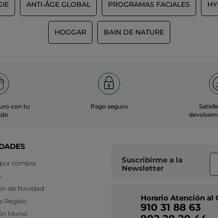
IE
ANTI-ÂGE GLOBAL
PROGRAMAS FACIALES
HY
HOGGAR
BAIN DE NATURE
uro con tu
Pago seguro
Satisf
ido
devolvemo
DADES
Suscribirme a
la
 por compra
Newsletter
s
ón de Navidad
Horario Atención al 
e Regalo
910 31 88 63
ón Monoi