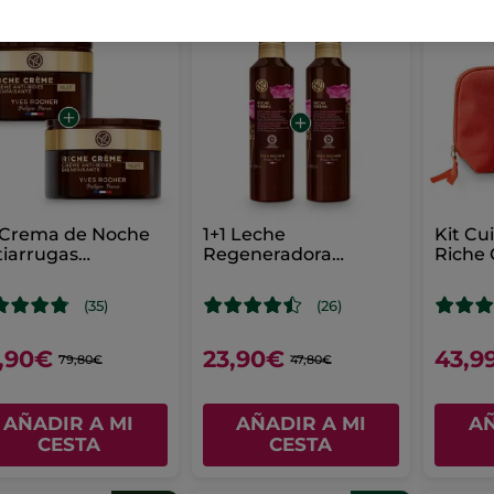
 Crema de Noche
1+1 Leche
Kit Cu
iarrugas
Regeneradora
Riche 
eficiosa
Nutrición Intensa
edad
(35)
(26)
,90€
23,90€
43,9
79,80€
47,80€
AÑADIR A MI
AÑADIR A MI
AÑ
CESTA
CESTA