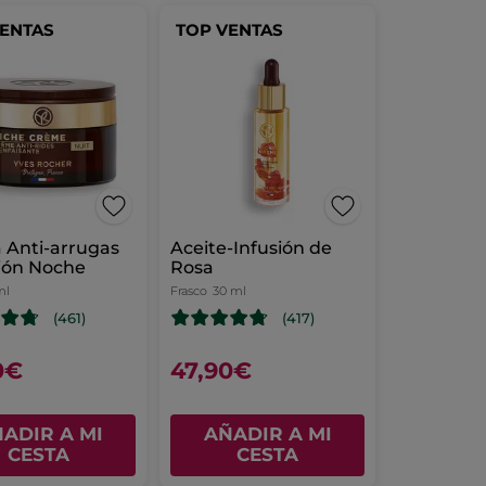
VENTAS
TOP VENTAS
 Anti-arrugas
Aceite-Infusión de
ión Noche
Rosa
ml
Frasco
30 ml
(461)
(417)
0€
47,90€
ADIR A MI
AÑADIR A MI
CESTA
CESTA