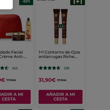
-52%
idado Facial
1+1 Contorno de Ojos
Crème Anti-
antiarrugas Riche
Crème 30ml
(62)
(38)
9€
31,90€
90,80€
63,80€
ADIR A MI
AÑADIR A MI
CESTA
CESTA