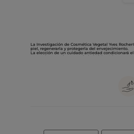
La Investigación de Cosmética Vegetal Yves Rocher® 
piel, regenerarla y protegerla del envejecimiento.
La elección de un cuidado antiedad condicionará el 
gama de tratamientos antiedad Riche Crème, que reu
Para prevenir el envejecimiento de la piel, es muy
El futuro de tu piel está en tus manos, la gama "Ri
antiarrugas noche, crema antiarrugas contorno de oj