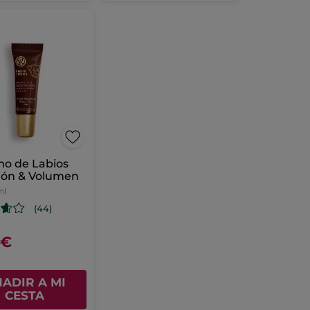
mo de Labios
ión & Volumen
ml
(44)
0€
ADIR A MI
CESTA