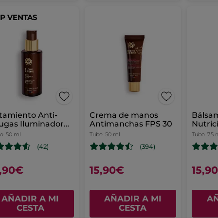
P VENTAS
tamiento Anti-
Crema de manos
Bálsa
ugas Iluminador
Antimanchas FPS 30
Nutric
co
50 ml
Tubo
50 ml
Tubo
7.5 
(42)
(394)
,90€
15,90€
15,9
AÑADIR A MI
AÑADIR A MI
AÑ
CESTA
CESTA