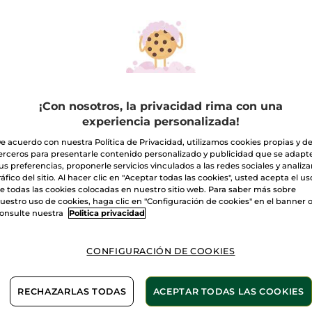
P VENTAS
TOP VENTAS
¡Con nosotros, la privacidad rima con una
experiencia personalizada!
tamiento Extra-
Crema Antiarrugas
1+1 Tr
e acuerdo con nuestra Política de Privacidad, utilizamos cookies propias y d
generante
Nutrición Contorno
Regen
erceros para presentarle contenido personalizado y publicidad que se adapt
de Ojos
Crème
us preferencias, proponerle servicios vinculados a las redes sociales y analizar
75 ml
Tubo
14 ml
ráfico del sitio. Al hacer clic en "Aceptar todas las cookies", usted acepta el us
(1930)
(367)
e todas las cookies colocadas en nuestro sitio web. Para saber más sobre
uestro uso de cookies, haga clic en "Configuración de cookies" en el banner 
onsulte nuestra
Politica privacidad
,90€
31,90€
49,9
CONFIGURACIÓN DE COOKIES
AÑADIR A MI
AÑADIR A MI
AÑ
CESTA
CESTA
RECHAZARLAS TODAS
ACEPTAR TODAS LAS COOKIES