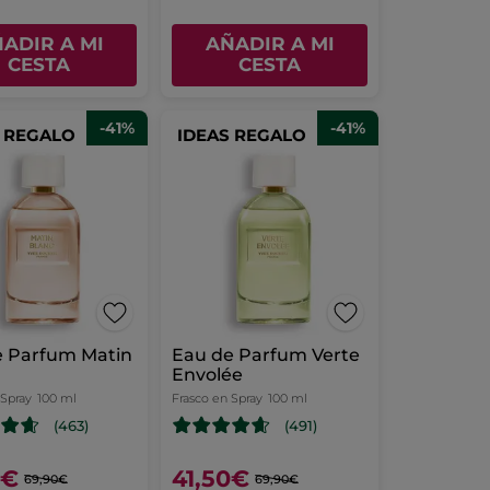
ADIR A MI
AÑADIR A MI
CESTA
CESTA
-41%
-41%
S REGALO
IDEAS REGALO
e Parfum Matin
Eau de Parfum Verte
Envolée
 Spray
100 ml
Frasco en Spray
100 ml
(463)
(491)
0€
41,50€
69,90€
69,90€