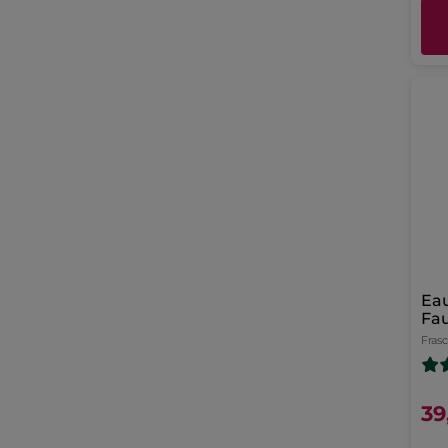
Ea
Fa
Fras
39