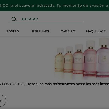
CO: piel suave e hidratada. Tu momento de evasión a 
ROSTRO
PERFUMES
CABELLO
MAQUILLAJE
LOS GUSTOS: Desde las más
refrescantes
hasta las más
inten
um