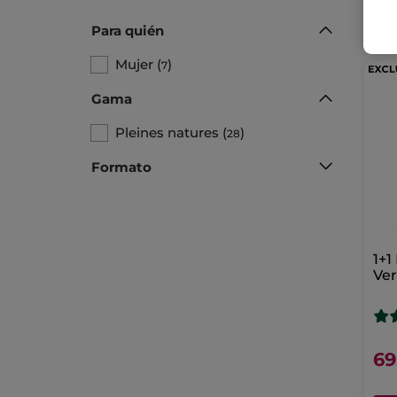
Para quién
Mujer
(
)
7
Gama
Pleines natures
(
)
28
Formato
1+1
Ver
69