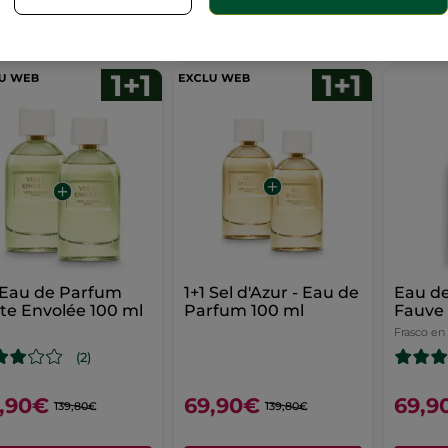
AÑADIR A MI
AÑADIR A MI
AÑ
CESTA
CESTA
 Eau de Parfum
1+1 Sel d'Azur - Eau de
Eau d
te Envolée 100 ml
Parfum 100 ml
Fauve
Frasco en
(2)
,90€
69,90€
69,9
139,80€
139,80€