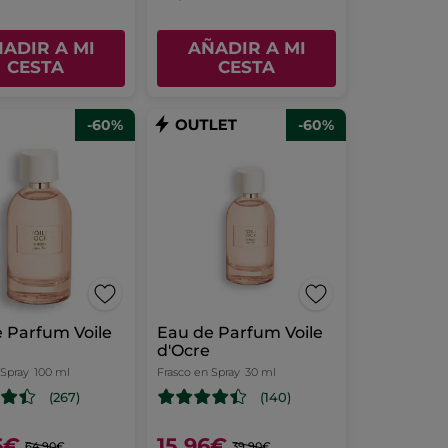
ADIR A MI
AÑADIR A MI
CESTA
CESTA
-60%
-60%
 Parfum Voile
Eau de Parfum Voile
d'Ocre
 Spray
100 ml
Frasco en Spray
30 ml
(267)
(140)
6€
15,96€
64,90€
39,90€