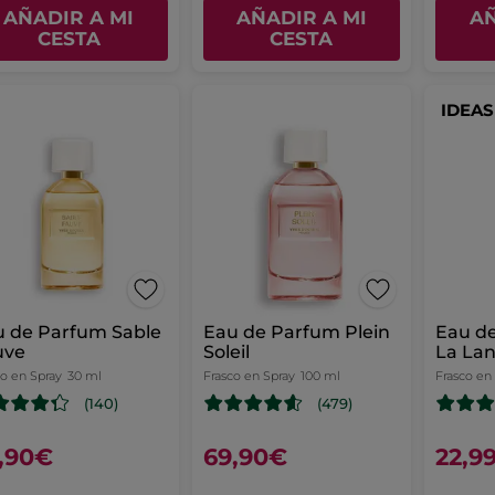
AÑADIR A MI
AÑADIR A MI
AÑ
CESTA
CESTA
IDEA
u de Parfum Sable
Eau de Parfum Plein
Eau d
uve
Soleil
La La
co en Spray
30 ml
Frasco en Spray
100 ml
Frasco en
(140)
(479)
,90€
69,90€
22,9