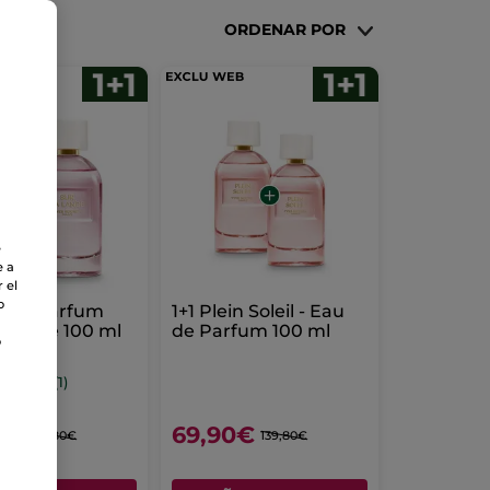
ORDENAR POR
e
e a
 el
o
u de Parfum
1+1 Plein Soleil - Eau
 Lande 100 ml
de Parfum 100 ml
o
(1)
0€
69,90€
139,80€
139,80€