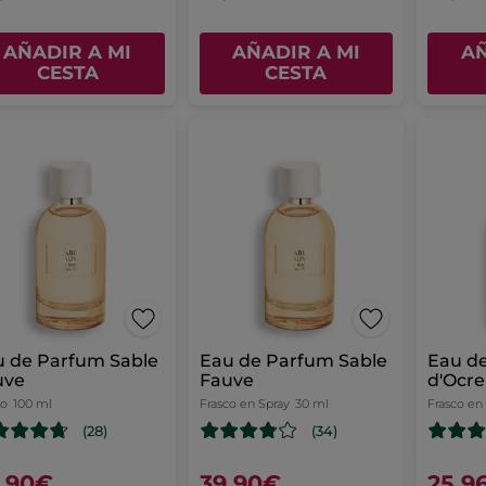
AÑADIR A MI
AÑADIR A MI
AÑ
CESTA
CESTA
u de Parfum Sable
Eau de Parfum Sable
Eau de
uve
Fauve
d'Ocre
co
100 ml
Frasco en Spray
30 ml
Frasco en
(28)
(34)
,90€
39,90€
25,9