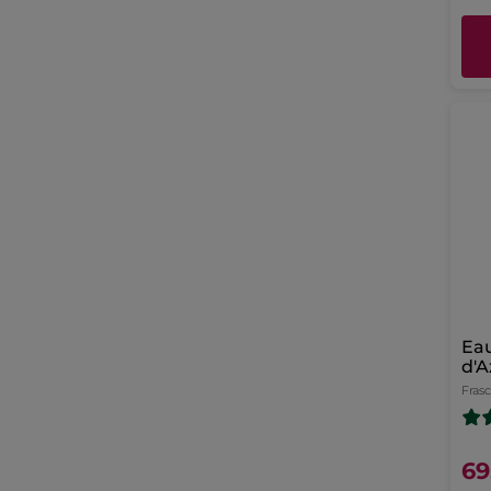
Eau
d'A
Fras
69