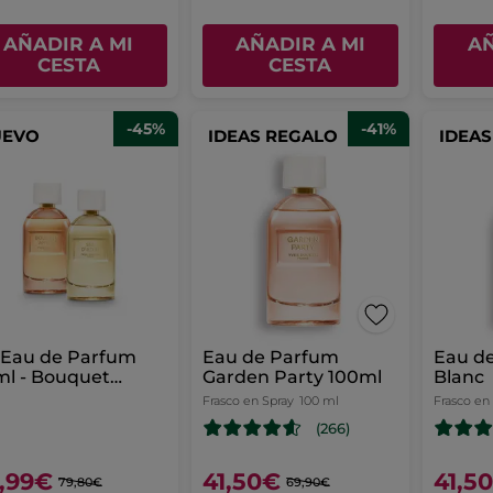
AÑADIR A MI
AÑADIR A MI
AÑ
CESTA
CESTA
-45%
-41%
UEVO
IDEAS REGALO
IDEA
 Eau de Parfum
Eau de Parfum
Eau d
l - Bouquet
Garden Party 100ml
Blanc
ré & Sel d’Azur
Frasco en Spray
100 ml
Frasco en
(266)
,99€
41,50€
41,5
79,80€
69,90€