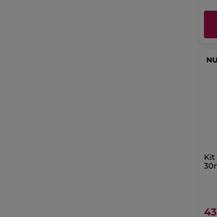
N
Kit
30m
Amb
43