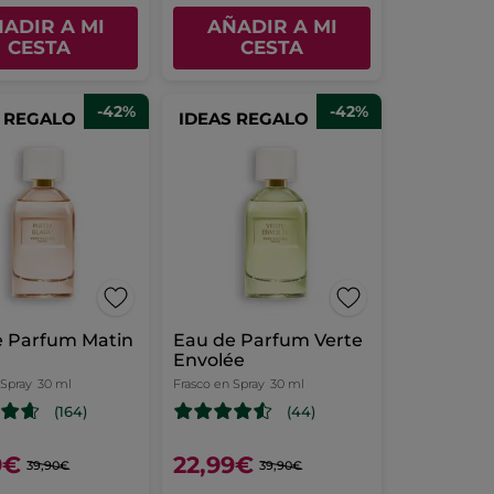
ADIR A MI
AÑADIR A MI
CESTA
CESTA
-42%
-42%
S REGALO
IDEAS REGALO
e Parfum Matin
Eau de Parfum Verte
Envolée
 Spray
30 ml
Frasco en Spray
30 ml
(164)
(44)
9€
22,99€
39,90€
39,90€