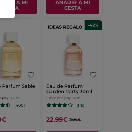
ADIR A MI
AÑADIR A MI
CESTA
CESTA
-42%
IDEAS REGALO
e Parfum Sable
Eau de Parfum
Garden Party 30ml
 Spray
100 ml
Frasco en Spray
30 ml
(400)
(116)
0€
22,99€
39,90€