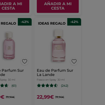
ADIR A MI
AÑADIR A MI
CESTA
CESTA
-42%
-42%
S REGALO
IDEAS REGALO
e Parfum Sur
Eau de Parfum Sur
nde
La Lande
 Spray
30 ml
Frasco en Spray
30 ml
(61)
(242)
9€
22,99€
39,90€
39,90€