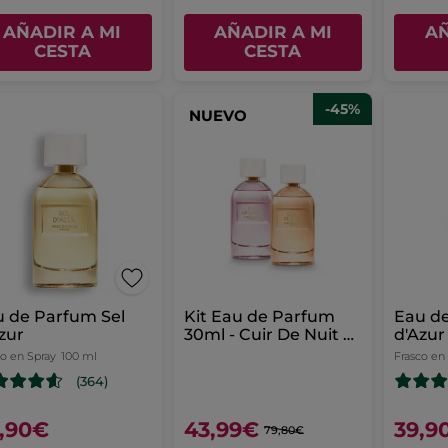
AÑADIR A MI
AÑADIR A MI
AÑ
CESTA
CESTA
-45%
NUEVO
 de Parfum Sel
Kit Eau de Parfum
Eau d
zur
30ml - Cuir De Nuit &
d'Azur
Sur La Lande
co en Spray
100 ml
Frasco en
(364)
,90€
43,99€
39,9
79,80€