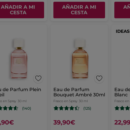
AÑADIR A MI
AÑADIR A MI
AÑ
CESTA
CESTA
IDEA
 de Parfum Plein
Eau de Parfum
Eau d
eil
Bouquet Ambré 30ml
Blanc
co en Spray
30 ml
Frasco en Spray
30 ml
Frasco en
(140)
(125)
,90€
39,90€
22,9