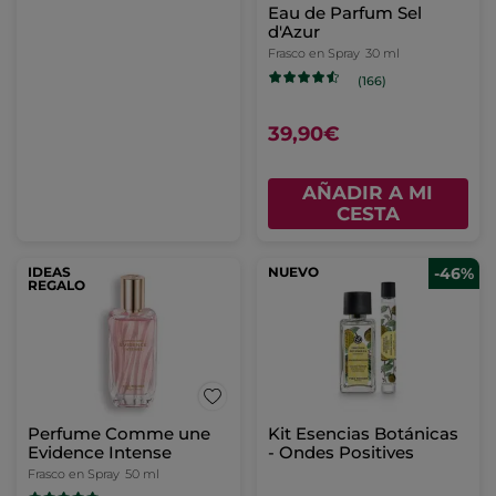
Eau de Parfum Sel
d'Azur
Frasco en Spray
30 ml
(166)
39,90€
AÑADIR A MI
CESTA
IDEAS
NUEVO
-46%
REGALO
Perfume Comme une
Kit Esencias Botánicas
Evidence Intense
- Ondes Positives
Frasco en Spray
50 ml