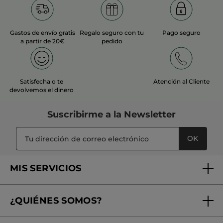
Gastos de envío gratis
Regalo seguro con tu
Pago seguro
a partir de 20€
pedido
Satisfecha o te
Atención al Cliente
devolvemos el dinero
Suscribirme a
la Newsletter
OK
MIS SERVICIOS
Seguimiento de mi pedido
¿QUIÉNES SOMOS?
Tratamientos de Belleza
Fundación Yves Rocher
Encuentra tu Centro de Belleza