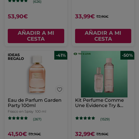
(626)
53,90€
33,99€
62,80€
AÑADIR A MI
AÑADIR A MI
CESTA
CESTA
IDEAS
-41%
-50%
REGALO
Eau de Parfum Garden
Kit Perfume Comme
Party 100ml
Une Evidence Try &
Love
Frasco en Spray
100 ml
(267)
(1529)
41,50€
32,99€
69,90€
65,80€