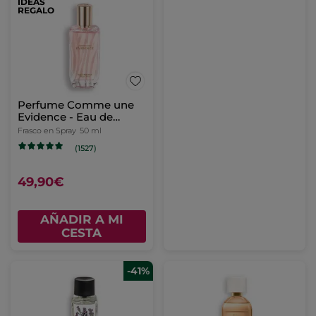
IDEAS
REGALO
Perfume Comme une
Evidence - Eau de
Parfum
Frasco en Spray
50 ml
(1527)
49,90€
AÑADIR A MI
CESTA
-41%