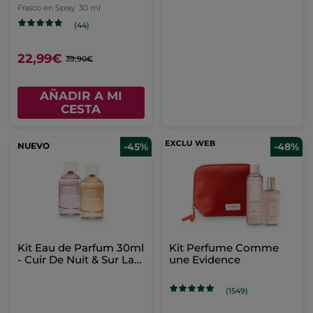
Frasco en Spray
30 ml
(44)
22,99€
39,90€
AÑADIR A MI
CESTA
NUEVO
-45%
-48%
Kit Eau de Parfum 30ml
Kit Perfume Comme
- Cuir De Nuit & Sur La
une Evidence
Lande
(1549)