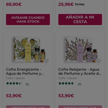
69,90€
25,96€
64,90€
AÑADIR A MI
AVÍSAME CUANDO
HAYA STOCK
CESTA
Cofre Energizante -
Cofre Relajante - Agua
Agua de Perfume y
de Perfume y Aceite de
Aceite de Masaje -
Masage - Essences
Cofre
1 pieces
Cofre
1 pieces
Essences Botaniques
Botaniques
(5)
(9)
53,90€
53,90€