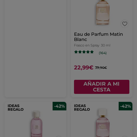
Eau de Parfum Matin
Blanc
Frasco en Spray
30 ml
(164)
22,99€
39,90€
AÑADIR A MI
CESTA
IDEAS
-42%
IDEAS
-42%
REGALO
REGALO