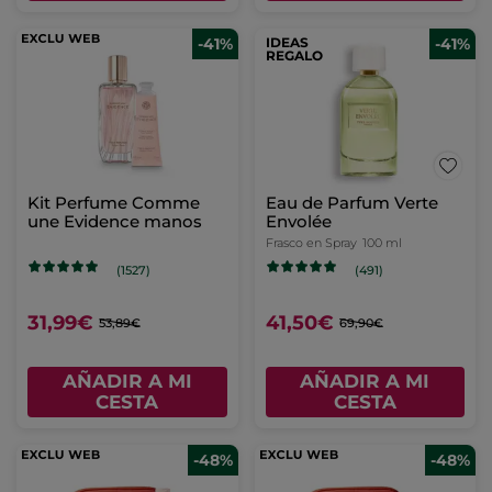
-41%
IDEAS
-41%
REGALO
Kit Perfume Comme
Eau de Parfum Verte
une Evidence manos
Envolée
Frasco en Spray
100 ml
(1527)
(491)
31,99€
41,50€
53,89€
69,90€
AÑADIR A MI
AÑADIR A MI
CESTA
CESTA
-48%
-48%