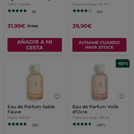
Aceite de Masaje -
Cofre
1 pieces
Frasco en Spray
30 ml
Essences Botaniques
(8)
(34)
31,99€
39,90€
53,90€
AÑADIR A MI
AVÍSAME CUANDO
CESTA
HAYA STOCK
-60%
Eau de Parfum Sable
Eau de Parfum Voile
Fauve
d'Ocre
Frasco
100 ml
Frasco en Spray
100 ml
(28)
(267)