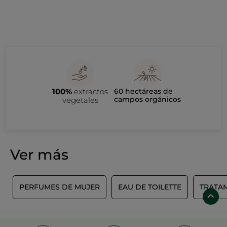
100%
extractos
60 hectáreas de
campos orgánicos
vegetales
Ver más
E
PERFUMES DE MUJER
EAU DE TOILETTE
TRATA