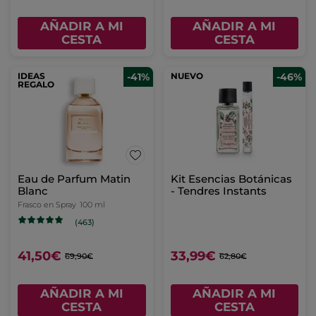
AÑADIR A MI
AÑADIR A MI
CESTA
CESTA
IDEAS
-41%
NUEVO
-46%
REGALO
Eau de Parfum Matin
Kit Esencias Botánicas
Blanc
- Tendres Instants
Frasco en Spray
100 ml
(463)
41,50€
33,99€
69,90€
62,80€
AÑADIR A MI
AÑADIR A MI
CESTA
CESTA