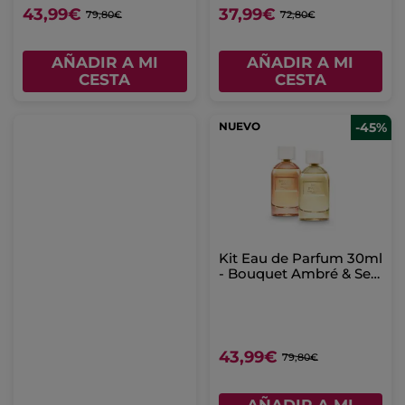
43,99€
37,99€
79,80€
72,80€
AÑADIR A MI
AÑADIR A MI
CESTA
CESTA
NUEVO
-45%
Kit Eau de Parfum 30ml
- Bouquet Ambré & Sel
d’Azur
43,99€
79,80€
AÑADIR A MI