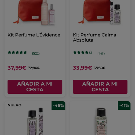
Kit Perfume L’Évidence
Kit Perfume Calma
Absoluta
(522)
(147)
37,99€
33,99€
72,80€
65,80€
AÑADIR A MI
AÑADIR A MI
CESTA
CESTA
NUEVO
-46%
-41%