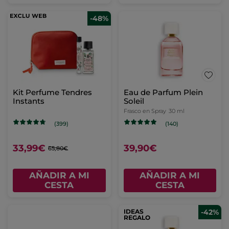
-48%
Kit Perfume Tendres
Eau de Parfum Plein
Instants
Soleil
Frasco en Spray
30 ml
(399)
(140)
33,99€
39,90€
65,80€
AÑADIR A MI
AÑADIR A MI
CESTA
CESTA
IDEAS
-42%
REGALO