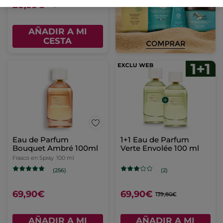
28,99€
49,90€
AÑADIR A MI
CESTA
Eau de Parfum
1+1 Eau de Parfum
Bouquet Ambré 100ml
Verte Envolée 100 ml
Frasco en Spray
100 ml
(256)
(2)
69,90€
69,90€
139,80€
AÑADIR A MI
AÑADIR A MI