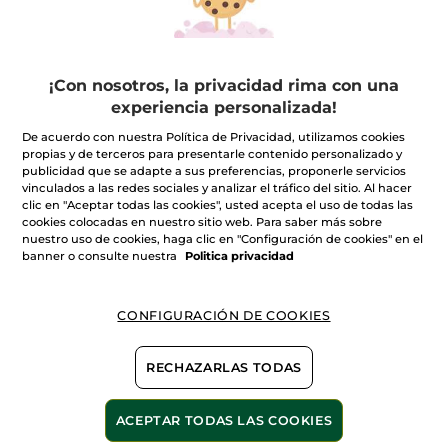
Frasco en Spray
100 ml
Frasco
75 ml
(1465)
(229)
69,90€
35,90€
¡Con nosotros, la privacidad rima con una
experiencia personalizada!
AÑADIR A MI
AÑADIR A MI
De acuerdo con nuestra Política de Privacidad, utilizamos cookies
CESTA
CESTA
propias y de terceros para presentarle contenido personalizado y
publicidad que se adapte a sus preferencias, proponerle servicios
vinculados a las redes sociales y analizar el tráfico del sitio. Al hacer
-42%
clic en "Aceptar todas las cookies", usted acepta el uso de todas las
cookies colocadas en nuestro sitio web. Para saber más sobre
nuestro uso de cookies, haga clic en "Configuración de cookies" en el
banner o consulte nuestra
Politica privacidad
CONFIGURACIÓN DE COOKIES
Perfume Mon Evidence
- Eau de Parfum
RECHAZARLAS TODAS
Frasco en Spray
50 ml
(613)
ACEPTAR TODAS LAS COOKIES