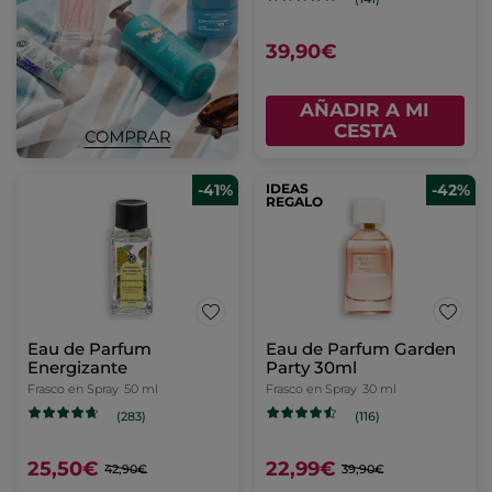
39,90€
AÑADIR A MI
CESTA
-41%
IDEAS
-42%
REGALO
Eau de Parfum
Eau de Parfum Garden
Energizante
Party 30ml
Frasco en Spray
50 ml
Frasco en Spray
30 ml
(283)
(116)
25,50€
22,99€
42,90€
39,90€