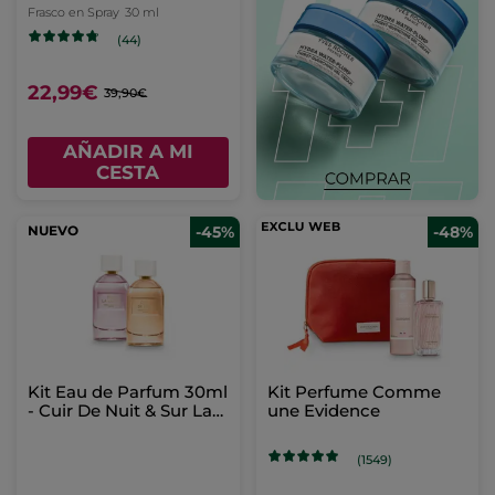
Frasco en Spray
30 ml
(44)
22,99€
39,90€
AÑADIR A MI
CESTA
NUEVO
-45%
-48%
Kit Eau de Parfum 30ml
Kit Perfume Comme
- Cuir De Nuit & Sur La
une Evidence
Lande
(1549)