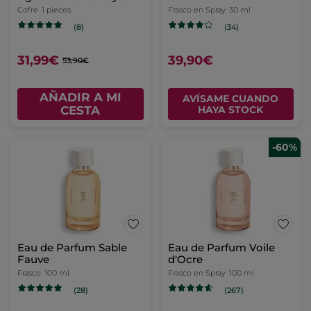
Aceite de Masaje -
Cofre
1 pieces
Frasco en Spray
30 ml
Essences Botaniques
(8)
(34)
31,99€
39,90€
53,90€
AÑADIR A MI
AVÍSAME CUANDO
CESTA
HAYA STOCK
-60%
Eau de Parfum Sable
Eau de Parfum Voile
Fauve
d'Ocre
Frasco
100 ml
Frasco en Spray
100 ml
(28)
(267)