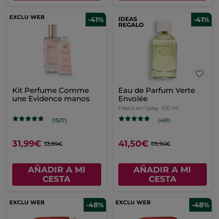
-41%
IDEAS
-41%
REGALO
Kit Perfume Comme
Eau de Parfum Verte
une Evidence manos
Envolée
Frasco en Spray
100 ml
(1527)
(491)
31,99€
41,50€
53,89€
69,90€
AÑADIR A MI
AÑADIR A MI
CESTA
CESTA
-48%
-48%