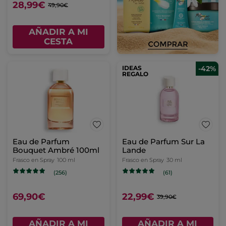
28,99€
49,90€
AÑADIR A MI
CESTA
IDEAS
-42%
REGALO
Eau de Parfum
Eau de Parfum Sur La
Bouquet Ambré 100ml
Lande
Frasco en Spray
100 ml
Frasco en Spray
30 ml
(256)
(61)
69,90€
22,99€
39,90€
AÑADIR A MI
AÑADIR A MI