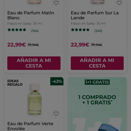
Eau de Parfum Matin
Eau de Parfum Sur La
Blanc
Lande
Frasco en Spray
30 ml
Frasco en Spray
30 ml
(164)
(242)
22,99€
22,99€
39,90€
39,90€
AÑADIR A MI
AÑADIR A MI
CESTA
CESTA
IDEAS
-42%
REGALO
Eau de Parfum Verte
Envolée