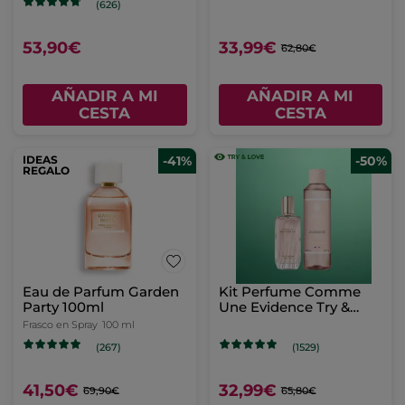
(626)
53,90€
33,99€
62,80€
AÑADIR A MI
AÑADIR A MI
CESTA
CESTA
IDEAS
-41%
-50%
REGALO
Eau de Parfum Garden
Kit Perfume Comme
Party 100ml
Une Evidence Try &
Love
Frasco en Spray
100 ml
(267)
(1529)
41,50€
32,99€
69,90€
65,80€