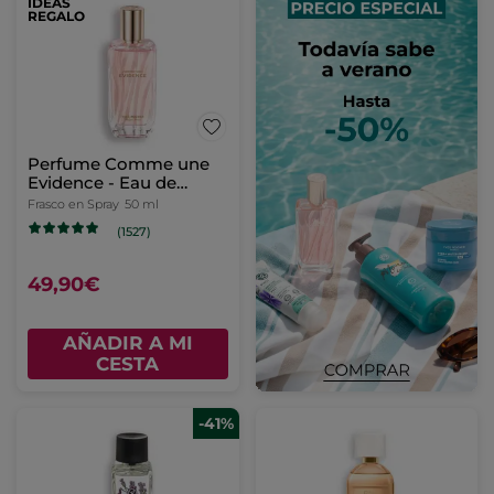
IDEAS
REGALO
Perfume Comme une
Evidence - Eau de
Parfum
Frasco en Spray
50 ml
(1527)
49,90€
AÑADIR A MI
CESTA
-41%