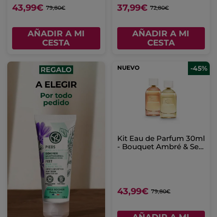
43,99€
37,99€
79,80€
72,80€
AÑADIR A MI
AÑADIR A MI
CESTA
CESTA
NUEVO
-45%
Kit Eau de Parfum 30ml
- Bouquet Ambré & Sel
d’Azur
43,99€
79,80€
AÑADIR A MI