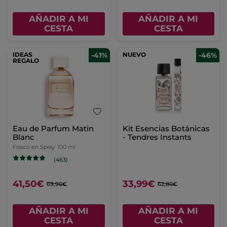
AÑADIR A MI
AÑADIR A MI
CESTA
CESTA
IDEAS
-41%
NUEVO
-46%
REGALO
Eau de Parfum Matin
Kit Esencias Botánicas
Blanc
- Tendres Instants
Frasco en Spray
100 ml
(463)
41,50€
33,99€
69,90€
62,80€
AÑADIR A MI
AÑADIR A MI
CESTA
CESTA