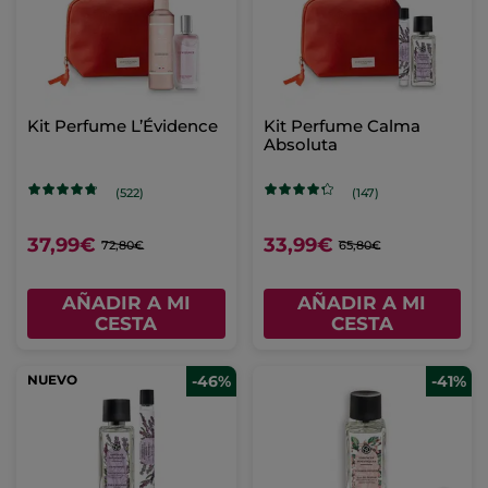
Kit Perfume L’Évidence
Kit Perfume Calma
Absoluta
(522)
(147)
37,99€
33,99€
72,80€
65,80€
AÑADIR A MI
AÑADIR A MI
CESTA
CESTA
NUEVO
-46%
-41%