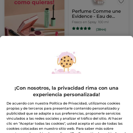
Perfume Comme une
Evidence - Eau de
Parfum
Frasco en Spray
100 ml
(3844)
69,90€
AÑADIR A MI
CESTA
IDEAS
REGALO
¡Con nosotros, la privacidad rima con una
experiencia personalizada!
De acuerdo con nuestra Política de Privacidad, utilizamos cookies
propias y de terceros para presentarle contenido personalizado y
publicidad que se adapte a sus preferencias, proponerle servicios
vinculados a las redes sociales y analizar el tráfico del sitio. Al hacer
Perfume L'Evidence -
Eau de Toilette
clic en "Aceptar todas las cookies", usted acepta el uso de todas las
Eau de Parfum
Naturelle - 75 mL
cookies colocadas en nuestro sitio web. Para saber más sobre