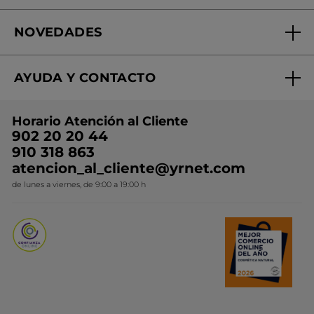
Fundación Yves Rocher
Encuentra tu Centro de Belleza
NOVEDADES
¿Quiénes somos?
Mi club Yves Rocher
Regalo por compra
Expertos en Cosmética Dermo-botánica
Condiciones promocionales
AYUDA Y CONTACTO
Rebajas
Nuestros compromisos
Preguntas y respuestas
Colección de Navidad
Trabaja con nosotros
Horario Atención al Cliente
Contacto
Ideas de Regalo
902 20 20 44
Conviértete en Franquiciada
910 318 863
Colección Monoi
atencion_al_cliente@yrnet.com
Novedades del mes
de lunes a viernes, de 9:00 a 19:00 h
Promociones del mes