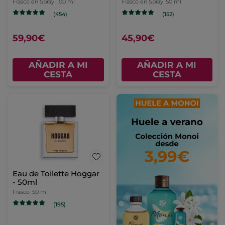
Frasco en Spray
100 ml
Frasco en Spray
50 ml
(454)
(152)
59,90€
45,90€
AÑADIR A MI
AÑADIR A MI
CESTA
CESTA
Eau de Toilette Hoggar
- 50ml
Frasco
50 ml
(195)