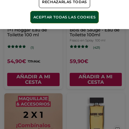
RECHAZARLAS TODAS
ACEPTAR TODAS LAS COOKIES
1+1 Hoggar Eau de
Bois de Sauge - Eau de
Toilette 100 ml
Toilette 100ml
Frasco en Spray
100 ml
(1)
(421)
54,90€
59,90€
109,80€
AÑADIR A MI
AÑADIR A MI
CESTA
CESTA