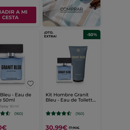
ADIR A MI
CESTA
-50%
 Bleu - Eau de
Kit Hombre Granit
te 50ml
Bleu - Eau de Toilette
y Gel de ducha
 Spray
50 ml
(160)
(160)
0€
30,99€
61,80€