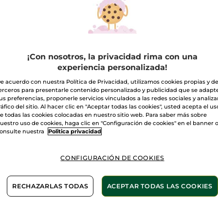
¡Con nosotros, la privacidad rima con una
experiencia personalizada!
e acuerdo con nuestra Política de Privacidad, utilizamos cookies propias y d
erceros para presentarle contenido personalizado y publicidad que se adapt
us preferencias, proponerle servicios vinculados a las redes sociales y analizar
ráfico del sitio. Al hacer clic en "Aceptar todas las cookies", usted acepta el us
e todas las cookies colocadas en nuestro sitio web. Para saber más sobre
uestro uso de cookies, haga clic en "Configuración de cookies" en el banner 
onsulte nuestra
Politica privacidad
 Bois de Sauge
1+1 Ambre Noir
1+1 Am
CONFIGURACIÓN DE COOKIES
re - Eau de
Hombre - Eau de
de Toi
lette 50ml
toilette 100ml
(4)
RECHAZARLAS TODAS
ACEPTAR TODAS LAS COOKIES
,90€
59,90€
45,9
91,80€
119,80€