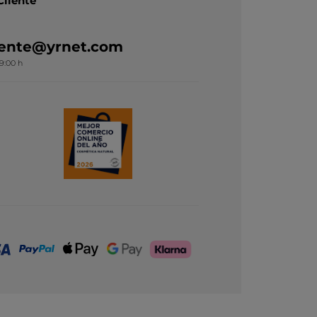
Cliente
liente@yrnet.com
19:00 h