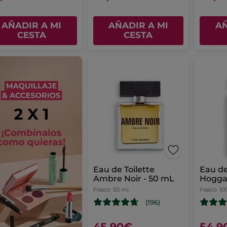
AÑADIR A MI
AÑADIR A MI
AÑ
CESTA
CESTA
Eau de Toilette
Eau de
Ambre Noir - 50 mL
Hoggar
Frasco
50 ml
Frasco
10
(196)
45,90€
54,9