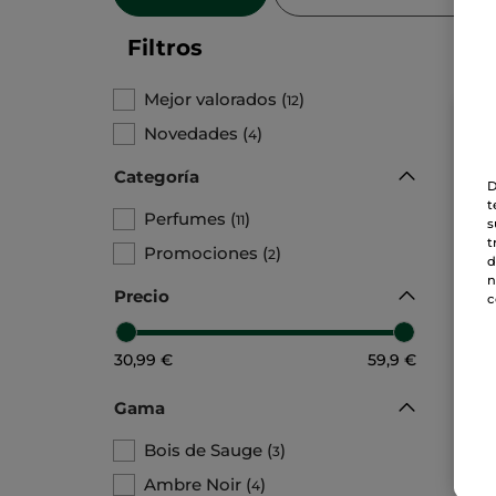
Filtros
Mejor valorados
(
)
12
Novedades
(
)
4
Categoría
D
t
Perfumes
(
)
11
s
t
Promociones
(
)
2
d
n
Precio
c
1+1
30,99 €
59,9 €
Homb
Toi
Gama
Bois de Sauge
(
)
3
45
Ambre Noir
(
)
4