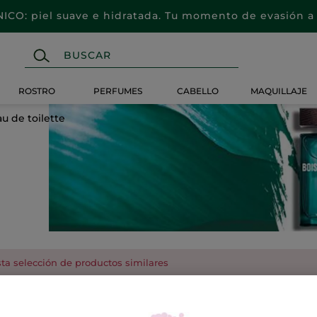
CO: piel suave e hidratada. Tu momento de evasión a 
ROSTRO
PERFUMES
CABELLO
MAQUILLAJE
au de toilette
ta selección de productos similares
erfumado
Cofres & Kits Hombre