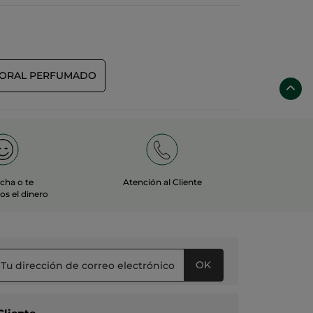
PORAL PERFUMADO
echa o te
Atención al Cliente
s el dinero
OK