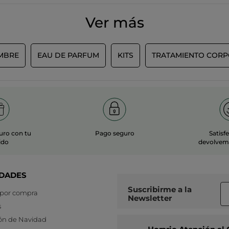
Ver más
MBRE
EAU DE PARFUM
KITS
TRATAMIENTO COR
uro con tu
Pago seguro
Satisf
ido
devolvemo
DADES
Suscribirme a
la
 por compra
Newsletter
s
ón de Navidad