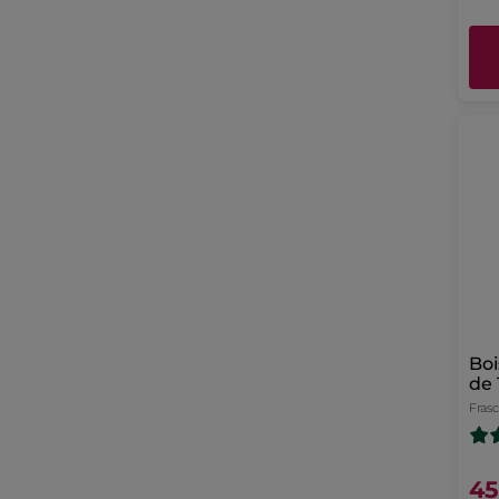
Boi
de 
Fras
45