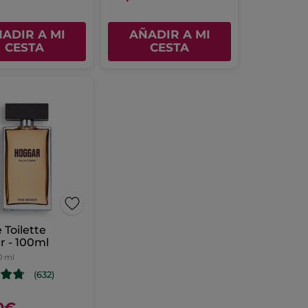
ADIR A MI
AÑADIR A MI
CESTA
CESTA
 Toilette
 - 100ml
0 ml
(632)
0€