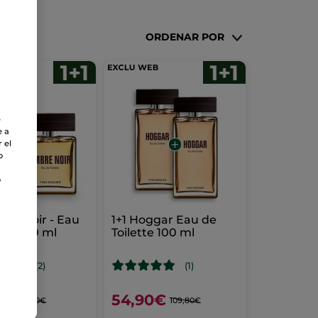
ORDENAR POR
e
e a
 el
o
o
bre Noir - Eau
1+1 Hoggar Eau de
lette 50 ml
Toilette 100 ml
(2)
(1)
0€
54,90€
91,80€
109,80€