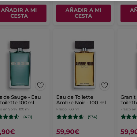
AÑADIR A MI
AÑADIR A MI
AÑ
CESTA
CESTA
s de Sauge - Eau
Eau de Toilette
Granit
Toilette 100ml
Ambre Noir - 100 ml
Toilet
co en Spray
100 ml
Frasco
100 ml
Frasco en
(421)
(534)
,90€
59,90€
59,9