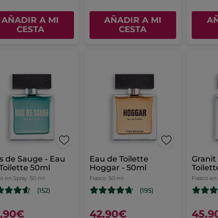
AÑADIR A MI
AÑADIR A MI
AÑ
CESTA
CESTA
s de Sauge - Eau
Eau de Toilette
Granit
Toilette 50ml
Hoggar - 50ml
Toilet
co en Spray
50 ml
Frasco
50 ml
Frasco en
(152)
(195)
,90€
42,90€
45,9