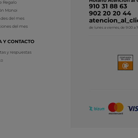
Horario Atención al 
e Regalo
910 31 88 63
ón Monoi
902 20 20 44
des del mes
atencion_al_c
iones del mes
de lunes a viernes, de 9:00 a 
A Y CONTACTO
as y respuestas
to