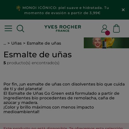
MONOI ICÓNICO: piel suave e hidratada. Tu
momento de evasión a partir de 3,99€
...
Uñas
Esmalte de uñas
Esmalte de uñas
5
producto(s) encontrado(s)
Por fin, ¡un esmalte de uñas con disolventes bio que cuida
de tí y del planeta!
El Esmalte de Uñas Go Green está formulado a partir de
ingredientes bio procedentes de remolacha, caña de
azúcar y madera.
¡Color y brillo máximos con menos impacto
medioambiental!
Este producto no está disponible. Te ofrecemos esta selección