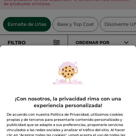
de productos similares
Esmalte de Uñas
Base y Top Coat
Disolvente U
FILTRO
ORDENAR POR
IDEAS
REGALO
¡Con nosotros, la privacidad rima con una
Esmalte de Uñas
Top coat efecto gel
experiencia personalizada!
04.Beige rosé
De acuerdo con nuestra Política de Privacidad, utilizamos cookies
Mini frasco
5 ml
- 28 colores
Mini frasco
5 ml
propias y de terceros para presentarle contenido personalizado y
(986)
(510)
publicidad que se adapte a sus preferencias, proponerle servicios
vinculados a las redes sociales y analizar el tráfico del sitio. Al hacer
clic en "Aceptar todas las cookies", usted acepta el uso de todas las