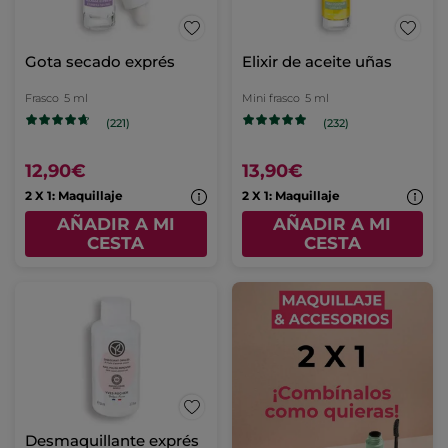
Gota secado exprés
Elixir de aceite uñas
Frasco
5 ml
Mini frasco
5 ml
(221)
(232)
12,90€
13,90€
2 X 1: Maquillaje
2 X 1: Maquillaje
AÑADIR A MI
AÑADIR A MI
CESTA
CESTA
Desmaquillante exprés