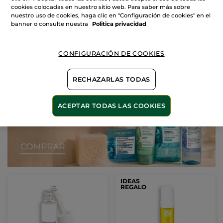
9,90€
12,90€
cookies colocadas en nuestro sitio web. Para saber más sobre
2 X 1: Maquillaje
2 X 1: Maquillaje
nuestro uso de cookies, haga clic en "Configuración de cookies" en el
banner o consulte nuestra
Politica privacidad
ELIGE TU COLOR
AÑADIR A MI
(28)
CESTA
CONFIGURACIÓN DE COOKIES
RECHAZARLAS TODAS
ACEPTAR TODAS LAS COOKIES
IDEAS
REGALO