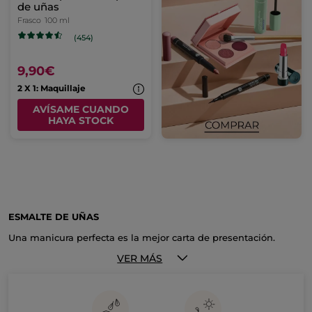
de uñas
Frasco
100 ml
(454)
9,90€
2 X 1: Maquillaje
AVÍSAME CUANDO
HAYA STOCK
ESMALTE DE UÑAS
Una manicura perfecta es la mejor carta de presentación.
Presume de uñas llenas de color y cuidadas con los
esmaltes
de uñas
Yves Rocher.
VER MÁS
Dar con
el mejor esmalte de uñas
parte de una decisión muy
personal, el color, la intensidad… pero si en algo coincidimos,
es en elegir el mejor esmalte para cuidar nuestras uñas a la
par que se respeta al medioambiente. Y aquí, podemos