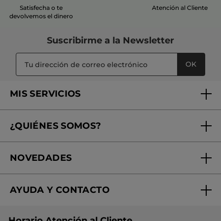
Satisfecha o te
Atención al Cliente
devolvemos el dinero
Suscribirme a
la Newsletter
OK
MIS SERVICIOS
Seguimiento de mi pedido
¿QUIÉNES SOMOS?
Tratamientos de Belleza
Fundación Yves Rocher
Encuentra tu Centro de Belleza
NOVEDADES
¿Quiénes somos?
Mi club Yves Rocher
Regalo por compra
Expertos en Cosmética Dermo-botánica
Condiciones promocionales
AYUDA Y CONTACTO
Rebajas
Nuestros compromisos
Preguntas y respuestas
Colección de Navidad
Trabaja con nosotros
Horario Atención al Cliente