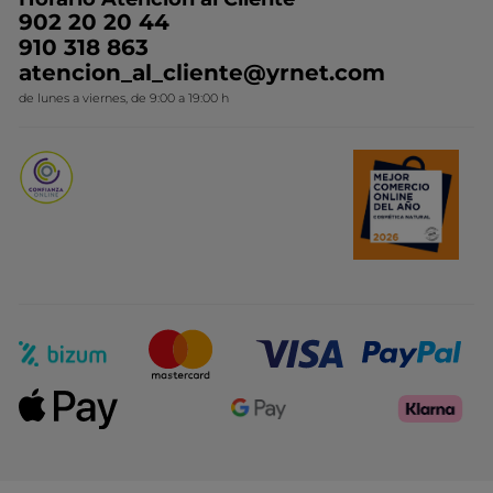
Contacto
Ideas de Regalo
902 20 20 44
Conviértete en Franquiciada
910 318 863
Colección Monoi
atencion_al_cliente@yrnet.com
Novedades del mes
de lunes a viernes, de 9:00 a 19:00 h
Promociones del mes