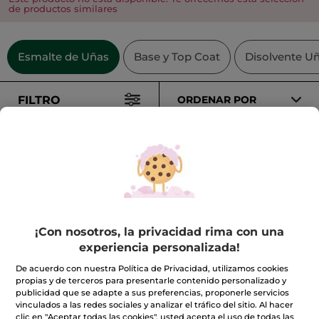
de productos similares
Esmalte de Uñas
Base y Top Coat
Disolvente U
FILTRO
ORDENAR POR
IDEAS
REGALO
¡Con nosotros, la privacidad rima con una
Esmalte de Uñas
Top coat efecto gel
experiencia personalizada!
04.Beige rosé
De acuerdo con nuestra Política de Privacidad, utilizamos cookies
Mini frasco
5 ml
- 28 colores
Mini frasco
5 ml
propias y de terceros para presentarle contenido personalizado y
(986)
(510)
publicidad que se adapte a sus preferencias, proponerle servicios
vinculados a las redes sociales y analizar el tráfico del sitio. Al hacer
clic en "Aceptar todas las cookies", usted acepta el uso de todas las