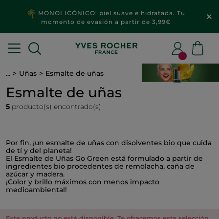
MONOI ICÓNICO: piel suave e hidratada. Tu
momento de evasión a partir de 3,99€
...
Uñas
Esmalte de uñas
Esmalte de uñas
5
producto(s) encontrado(s)
Por fin, ¡un esmalte de uñas con disolventes bio que cuida
de tí y del planeta!
El Esmalte de Uñas Go Green está formulado a partir de
ingredientes bio procedentes de remolacha, caña de
azúcar y madera.
¡Color y brillo máximos con menos impacto
medioambiental!
Este producto no está disponible. Te ofrecemos esta selección