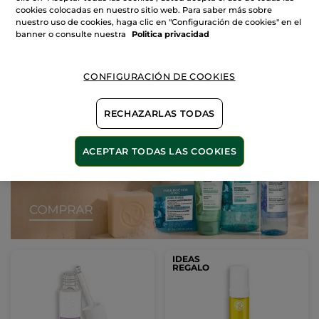
9,90€
12,90€
cookies colocadas en nuestro sitio web. Para saber más sobre
2 X 1: Maquillaje
2 X 1: Maquillaje
nuestro uso de cookies, haga clic en "Configuración de cookies" en el
banner o consulte nuestra
Politica privacidad
ELIGE TU COLOR
AÑADIR A MI
(28)
CESTA
CONFIGURACIÓN DE COOKIES
RECHAZARLAS TODAS
ACEPTAR TODAS LAS COOKIES
IDEAS
REGALO