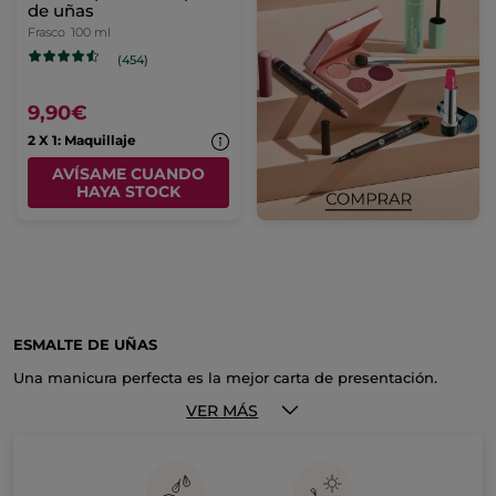
de uñas
Frasco
100 ml
(454)
9,90€
2 X 1: Maquillaje
AVÍSAME CUANDO
HAYA STOCK
ESMALTE DE UÑAS
Una manicura perfecta es la mejor carta de presentación.
Presume de uñas llenas de color y cuidadas con los
esmaltes
de uñas
Yves Rocher.
VER MÁS
Dar con
el mejor esmalte de uñas
parte de una decisión muy
personal, el color, la intensidad… pero si en algo coincidimos,
es en elegir el mejor esmalte para cuidar nuestras uñas a la
par que se respeta al medioambiente. Y aquí, podemos