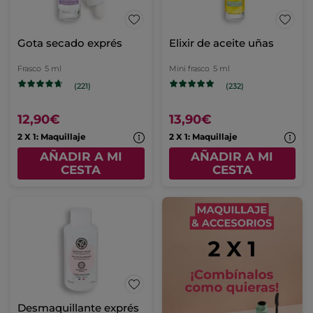
Gota secado exprés
Elixir de aceite uñas
Frasco
5 ml
Mini frasco
5 ml
(221)
(232)
12,90€
13,90€
2 X 1: Maquillaje
2 X 1: Maquillaje
AÑADIR A MI
AÑADIR A MI
CESTA
CESTA
Desmaquillante exprés