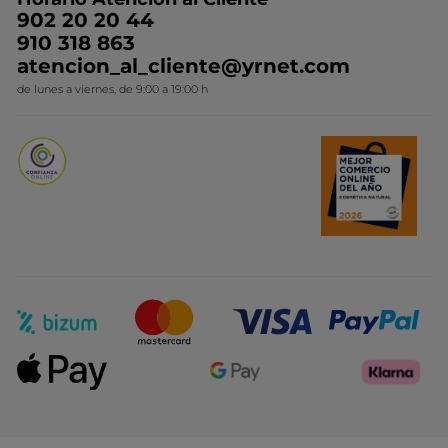
Contacto
Ideas de Regalo
902 20 20 44
Conviértete en Franquiciada
910 318 863
Colección Monoi
atencion_al_cliente@yrnet.com
Novedades del mes
de lunes a viernes, de 9:00 a 19:00 h
Promociones del mes