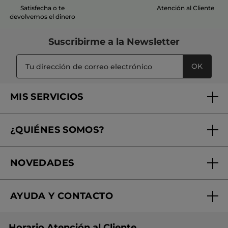
Satisfecha o te
Atención al Cliente
devolvemos el dinero
Suscribirme a
la Newsletter
OK
MIS SERVICIOS
Seguimiento de mi pedido
¿QUIÉNES SOMOS?
Tratamientos de Belleza
Fundación Yves Rocher
Encuentra tu Centro de Belleza
NOVEDADES
¿Quiénes somos?
Mi club Yves Rocher
Regalo por compra
Expertos en Cosmética Dermo-botánica
Condiciones promocionales
AYUDA Y CONTACTO
Rebajas
Nuestros compromisos
Preguntas y respuestas
Colección de Navidad
Trabaja con nosotros
Horario Atención al Cliente