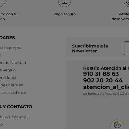
uro con tu
Pago seguro
Satisf
ido
devolvemo
DADES
Suscribirme a
la
 por compra
Newsletter
s
ón de Navidad
Horario Atención al 
e Regalo
910 31 88 63
ón Monoi
902 20 20 44
des del mes
atencion_al_c
iones del mes
de lunes a viernes, de 9:00 a 
A Y CONTACTO
as y respuestas
to