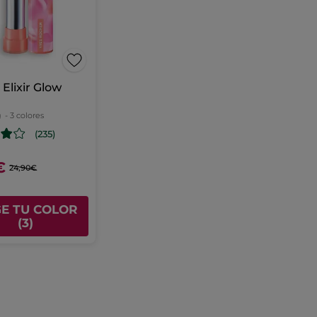
Elixir Glow
g
- 3 colores
(235)
€
24,90€
GE TU COLOR
(3)