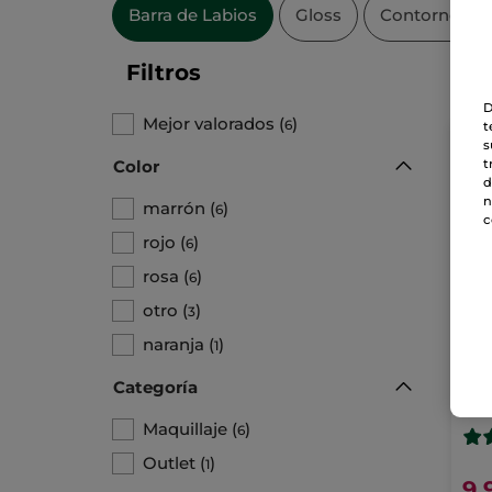
Barra de Labios
Gloss
Contorno de 
Filtros
D
Mejor valorados
(
)
6
t
s
t
Color
d
n
marrón
(
)
6
c
rojo
(
)
6
rosa
(
)
6
otro
(
)
3
naranja
(
)
1
Bar
Rou
Categoría
Stick
Maquillaje
(
)
6
Outlet
(
)
1
9,