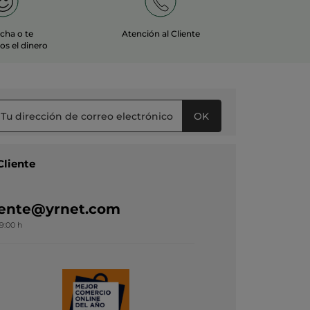
echa o te
Atención al Cliente
s el dinero
OK
Cliente
liente@yrnet.com
19:00 h