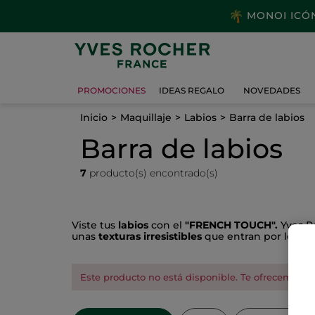
MONOI ICÓNI
PROMOCIONES
IDEAS REGALO
NOVEDADES
Inicio
Maquillaje
Labios
Barra de labios
Barra de labios
7
producto(s) encontrado(s)
Viste tus
labios
con el
"FRENCH TOUCH".
Yves Ro
unas
texturas irresistibles
que entran por los ojo
Este producto no está disponible. Te ofrecemos es