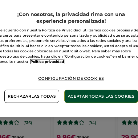
Labios
Bálsamo de Labios
¡Con nosotros, la privacidad rima con una
experiencia personalizada!
e acuerdo con nuestra Política de Privacidad, utilizamos cookies propias y d
erceros para presentarle contenido personalizado y publicidad que se adapt
-60%
-60%
IDEA
us preferencias, proponerle servicios vinculados a las redes sociales y analizar
ráfico del sitio. Al hacer clic en "Aceptar todas las cookies", usted acepta el us
e todas las cookies colocadas en nuestro sitio web. Para saber más sobre
uestro uso de cookies, haga clic en "Configuración de cookies" en el banner 
onsulte nuestra
Politica privacidad
CONFIGURACIÓN DE COOKIES
RECHAZARLAS TODAS
ACEPTAR TODAS LAS COOKIES
ra de labios
Barra de labios
Barra 
ge Elixir Satin
Rouge Elixir Mat
Rouge
3.7 g
- 16 colores
Stick
3.7 g
- 4 colores
Stick
3.5 
(316)
(94)
96€
9,96€
29,9
24,90€
24,90€