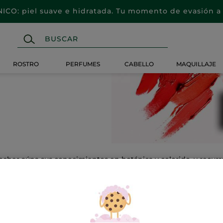
CO: piel suave e hidratada. Tu momento de evasión a 
ROSTRO
PERFUMES
CABELLO
MAQUILLAJE
cher aúna sus conocimientos en botánica y colorido, y recurr
s y a través de tu conciencia.
ta selección de productos similares