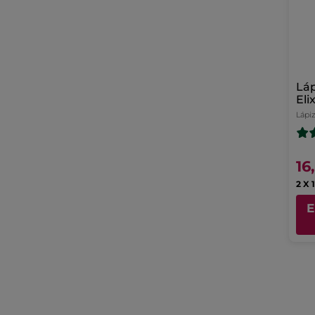
Láp
Elix
Lápi
16
2 X 
E