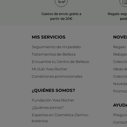
Gastos de envío gratis a
Regalo seg
partir de 20€
ped
MIS SERVICIOS
NOVE
Seguimiento de mi pedido
Regalo
Tratamientos de Belleza
Rebaja
Encuentra tu Centro de Belleza
Colecci
Mi club Yves Rocher
Ideas d
Condiciones promocionales
Colecci
Noveda
¿QUIÉNES SOMOS?
Promoc
Fundación Yves Rocher
AYUD
¿Quiénes somos?
Expertos en Cosmética Dermo-
Pregunt
botánica
Contac