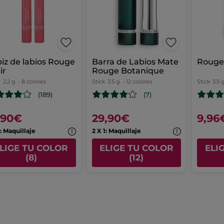
iz de labios Rouge
Barra de Labios Mate
Rouge 
ir
Rouge Botanique
z
2.2 g
- 8 colores
Stick
3.5 g
- 12 colores
Stick
3.5 
(189)
(7)
,90€
29,90€
9,96
1: Maquillaje
2 X 1: Maquillaje
LIGE TU COLOR
ELIGE TU COLOR
ELI
(8)
(12)