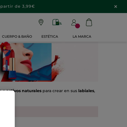
partir de 3,99€
CUERPO & BAÑO
ESTÉTICA
LA MARCA
e a
activos naturales
para crear en sus
labiales
,