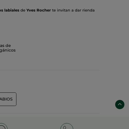
s labiales
de
Yves Rocher
te invitan a dar rienda
n
83% de ingredientes de origen natural
.
Labios
ene inalterable hasta 8 horas. El color no se
ero efecto empolvado. El
Extracto de Camelia
logra
nos.
as de
gánicos
n además un hito en reciclaje al ser
ABIOS