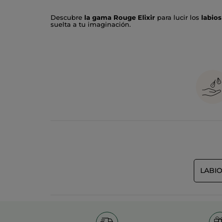
Descubre
la gama Rouge Elixir
para lucir los
labios
suelta a tu imaginación.
¿EFECTO SATINADO?ROUGE ELIXIR SATIN:
E
confortables y
color intenso y luminoso
. El
E
acartona y se funde con los labios con un irresist
¿EFECTO MATE? ROUGE ELIXIR MATE:
Mate
,
que los pigmentos no se acartonen y se fundan
EL COLOR MÁS SOSTENIBLE.
Formulados con hast
completamente desmontables. Además, todo
el pl
LABI