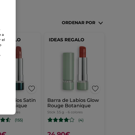
ORDENAR POR
e
e a
S REGALO
IDEAS REGALO
 el
o
o
de Labios Satin
Barra de Labios Glow
 Botanique
Rouge Botanique
g
- 19 colores
Stick
3.5 g
- 6 colores
(155)
(4)
0€
24,90€