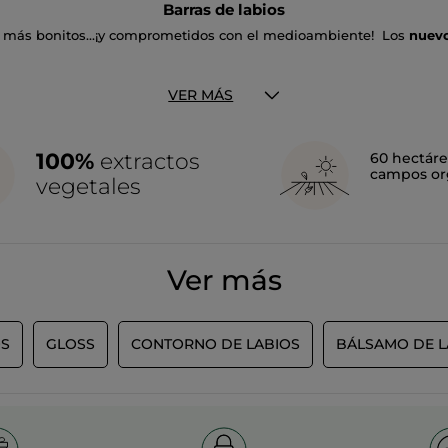
Barras de labios
más bonitos...¡y comprometidos con el medioambiente! Los
nuevo
s el primer labial satinado de Yves Rocher y está formulado con u
xtracto de Camelia
aporta un
acabado mate satinado
que se manti
VER MÁS
ible efecto de segunda piel. En 24 tonos.​​​​​​​
 pero de textura ligera y confortable, imprime los labios con un lig
 con los labios con un irresistible efecto de segunda piel.En 12 to
100%
extractos
60 hectáre
campos or
vegetales
a un
83% de ingredientes de origen natural
, estos labiales supone
ástico que contiene es reciclado y reciclable.
Ver más
OS
GLOSS
CONTORNO DE LABIOS
BÁLSAMO DE L