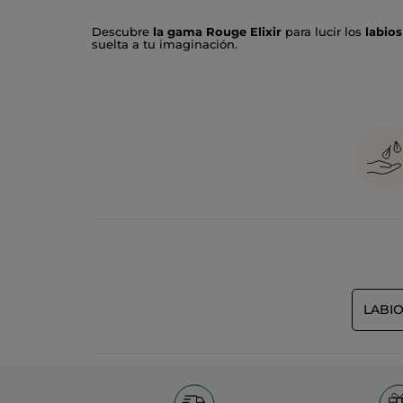
Descubre
la gama Rouge Elixir
para lucir los
labios
suelta a tu imaginación.
¿EFECTO SATINADO?ROUGE ELIXIR SATIN:
E
confortables y
color intenso y luminoso
. El
E
acartona y se funde con los labios con un irresist
¿EFECTO MATE? ROUGE ELIXIR MATE:
Mate
,
que los pigmentos no se acartonen y se fundan
EL COLOR MÁS SOSTENIBLE.
Formulados con hast
completamente desmontables. Además, todo
el pl
LABI