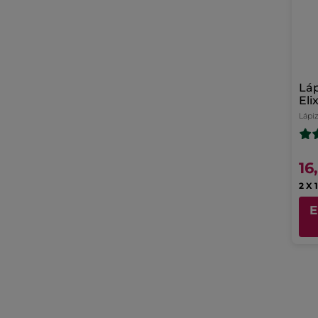
Láp
Elix
Lápi
16
2 X 
E