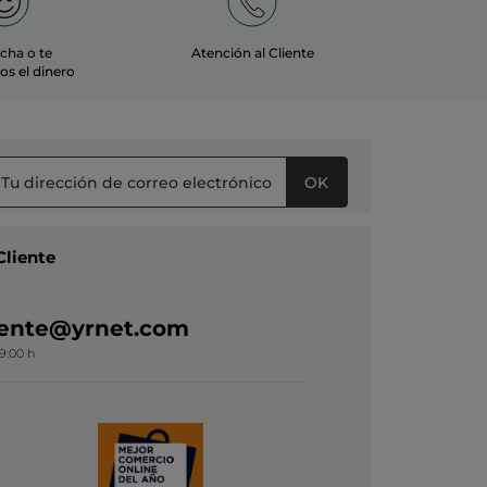
echa o te
Atención al Cliente
s el dinero
OK
Cliente
liente@yrnet.com
19:00 h