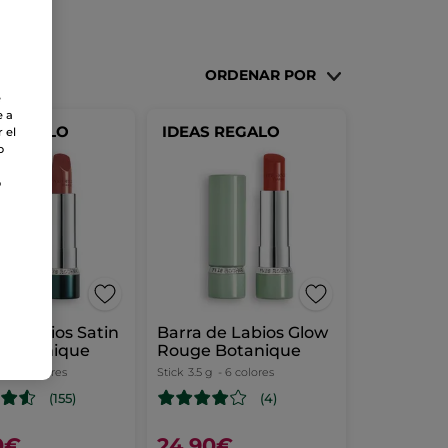
ORDENAR POR
e
e a
S REGALO
IDEAS REGALO
 el
o
o
de Labios Satin
Barra de Labios Glow
 Botanique
Rouge Botanique
g
- 19 colores
Stick
3.5 g
- 6 colores
(155)
(4)
0€
24,90€