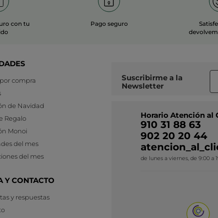
uro con tu
Pago seguro
Satisf
ido
devolvemo
DADES
Suscribirme a
la
 por compra
Newsletter
s
ón de Navidad
Horario Atención al 
e Regalo
910 31 88 63
ón Monoi
902 20 20 44
des del mes
atencion_al_c
iones del mes
de lunes a viernes, de 9:00 a 
A Y CONTACTO
as y respuestas
to