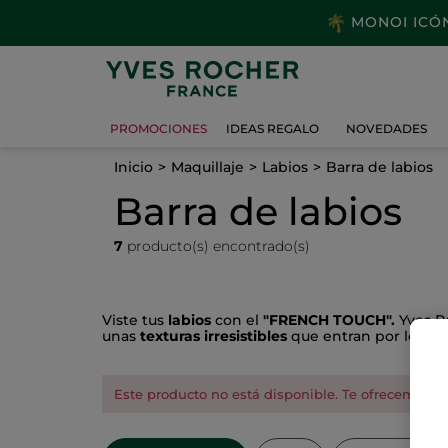
MONOI ICÓNI
PROMOCIONES
IDEAS REGALO
NOVEDADES
Inicio
Maquillaje
Labios
Barra de labios
Barra de labios
7
producto(s) encontrado(s)
Viste tus
labios
con el
"FRENCH TOUCH".
Yves Ro
unas
texturas irresistibles
que entran por los ojo
Este producto no está disponible. Te ofrecemos es