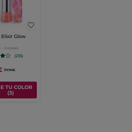
Elixir Glow
g
- 3 colores
(235)
€
24,90€
GE TU COLOR
(3)