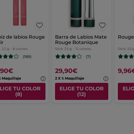
iz de labios Rouge
Barra de Labios Mate
Rouge 
ir
Rouge Botanique
z
2.2 g
- 8 colores
Stick
3.5 g
- 12 colores
Stick
3.5 
(189)
(7)
,90€
29,90€
9,96
1: Maquillaje
2 X 1: Maquillaje
LIGE TU COLOR
ELIGE TU COLOR
ELI
(8)
(12)