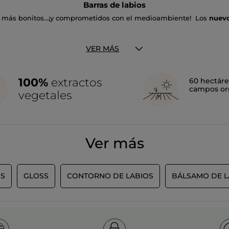
Barras de labios
más bonitos...¡y comprometidos con el medioambiente! Los
nuevo
s el primer labial satinado de Yves Rocher y está formulado con u
xtracto de Camelia
aporta un
acabado mate satinado
que se manti
VER MÁS
ible efecto de segunda piel. En 24 tonos.​​​​​​​
 pero de textura ligera y confortable, imprime los labios con un lig
 con los labios con un irresistible efecto de segunda piel.En 12 to
100%
extractos
60 hectáre
campos or
vegetales
a un
83% de ingredientes de origen natural
, estos labiales supone
ástico que contiene es reciclado y reciclable.
Ver más
OS
GLOSS
CONTORNO DE LABIOS
BÁLSAMO DE L