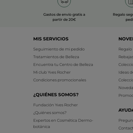
Gastos de envío gratis a
Regalo seg
partir de 20€
ped
MIS SERVICIOS
NOVE
Seguimiento de mi pedido
Regalo
Tratamientos de Belleza
Rebaja
Encuentra tu Centro de Belleza
Colecci
Mi club Yves Rocher
Ideas d
Condiciones promocionales
Colecci
Noveda
¿QUIÉNES SOMOS?
Promoc
Fundación Yves Rocher
AYUD
¿Quiénes somos?
Expertos en Cosmética Dermo-
Pregunt
botánica
Contac