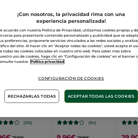
Labios
Bálsamo de Labios
¡Con nosotros, la privacidad rima con una
experiencia personalizada!
e acuerdo con nuestra Política de Privacidad, utilizamos cookies propias y d
erceros para presentarle contenido personalizado y publicidad que se adapt
-60%
-60%
IDEA
us preferencias, proponerle servicios vinculados a las redes sociales y analizar
ráfico del sitio. Al hacer clic en "Aceptar todas las cookies", usted acepta el us
e todas las cookies colocadas en nuestro sitio web. Para saber más sobre
uestro uso de cookies, haga clic en "Configuración de cookies" en el banner 
onsulte nuestra
Politica privacidad
CONFIGURACIÓN DE COOKIES
RECHAZARLAS TODAS
ACEPTAR TODAS LAS COOKIES
ra de labios
Barra de labios
Barra 
ge Elixir Satin
Rouge Elixir Mat
Rouge
3.7 g
- 16 colores
Stick
3.7 g
- 4 colores
Stick
3.5 
(316)
(94)
96€
9,96€
29,9
24,90€
24,90€