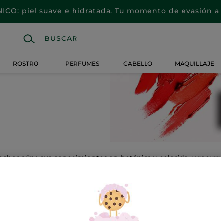
CO: piel suave e hidratada. Tu momento de evasión a 
ROSTRO
PERFUMES
CABELLO
MAQUILLAJE
cher aúna sus conocimientos en botánica y colorido, y recurr
s y a través de tu conciencia.
ta selección de productos similares