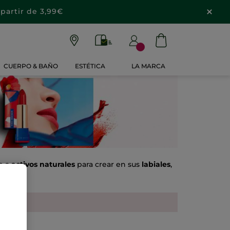
partir de 3,99€
CUERPO & BAÑO
ESTÉTICA
LA MARCA
e a
activos naturales
para crear en sus
labiales
,