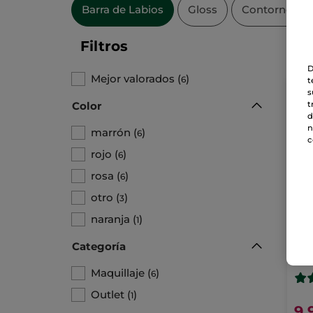
Barra de Labios
Gloss
Contorno de 
Filtros
D
Mejor valorados
(
)
6
t
s
t
Color
d
n
marrón
(
)
6
c
rojo
(
)
6
rosa
(
)
6
otro
(
)
3
naranja
(
)
1
Bar
Rou
Categoría
Stick
Maquillaje
(
)
6
Outlet
(
)
1
9,