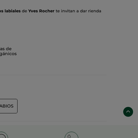
s labiales
de
Yves Rocher
te invitan a dar rienda
n
83% de ingredientes de origen natural
.
Labios
ene inalterable hasta 8 horas. El color no se
ero efecto empolvado. El
Extracto de Camelia
logra
nos.
as de
gánicos
n además un hito en reciclaje al ser
ABIOS