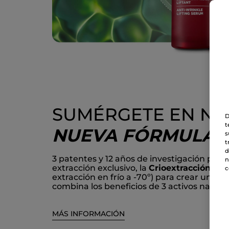
SUMÉRGETE EN NU
D
t
NUEVA FÓRMULA
s
t
d
3 patentes y 12 años de investigación para
n
extracción exclusivo, la
Crioextracción Bot
c
extracción en frío a -70º) para crear un c
combina los beneficios de 3 activos natural
MÁS INFORMACIÓN