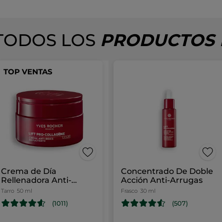
TODOS LOS
PRODUCTOS D
TOP VENTAS
Crema de Día
Concentrado De Doble
Rellenadora Anti-
Acción Anti-Arrugas
Arrugas
Tarro
50 ml
Frasco
30 ml
(1011)
(507)