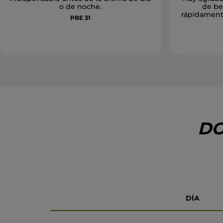
o de noche.
de bel
rápidament
PBE 31
DO
DÍA