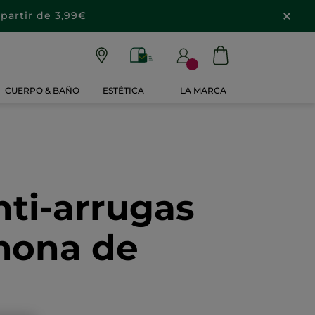
partir de 3,99€
CUERPO & BAÑO
ESTÉTICA
LA MARCA
nti-arrugas
mona de