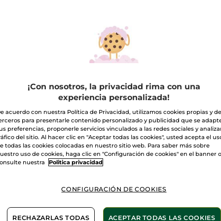
Alisa
Rellena
Nutre
Descubre una gama completa de p
compromiso permanente con la inn
VER PRODUCTOS
¡Con nosotros, la privacidad rima con una
experiencia personalizada!
ESTRA
Anémona de Tie
e acuerdo con nuestra Política de Privacidad, utilizamos cookies propias y d
Resiste. Sobreviv
erceros para presentarle contenido personalizado y publicidad que se adapt
vitalidad y juven
us preferencias, proponerle servicios vinculados a las redes sociales y analizar
ráfico del sitio. Al hacer clic en "Aceptar todas las cookies", usted acepta el us
e todas las cookies colocadas en nuestro sitio web. Para saber más sobre
 un proceso de
Colágeno vege
uestro uso de cookies, haga clic en "Configuración de cookies" en el banner 
ánica
(proceso de
onsulte nuestra
Politica privacidad
omplejo vegetal único que
Estimula la prod
gracias a sus mi
es.
antienvejecimie
CONFIGURACIÓN DE COOKIES
Ácido hialurón
RECHAZARLAS TODAS
ACEPTAR TODAS LAS COOKIES
Estimula la sínte