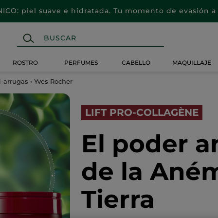
CO: piel suave e hidratada. Tu momento de evasión a 
ROSTRO
PERFUMES
CABELLO
MAQUILLAJE
i-arrugas • Yves Rocher
LIFT PRO-COLLAGÈNE
El poder a
de la Ané
Tierra