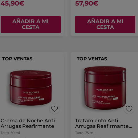
45,90€
57,90€
AÑADIR A MI
AÑADIR A MI
CESTA
CESTA
TOP VENTAS
TOP VENTAS
Crema de Noche Anti-
Tratamiento Anti-
Arrugas Reafirmante
Arrugas Reafirmante
Intenso Día y Noche
Tarro
50 ml
Tarro
75 ml