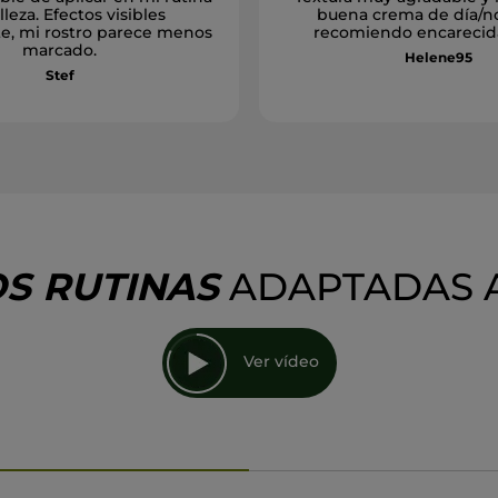
leza. Efectos visibles
buena crema de día/n
e, mi rostro parece menos
recomiendo encareci
marcado.
Helene95
Stef
S RUTINAS
ADAPTADAS
Ver vídeo