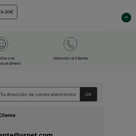
A 20€
echa o te
Atención al Cliente
s el dinero
OK
Cliente
liente@yrnet.com