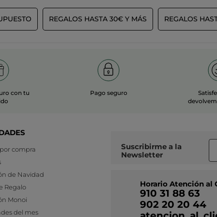
UPUESTO
REGALOS HASTA 30€ Y MÁS
REGALOS HAST
uro con tu
Pago seguro
Satisf
ido
devolvemo
DADES
Suscribirme a
la
 por compra
Newsletter
s
ón de Navidad
Horario Atención al 
e Regalo
910 31 88 63
ón Monoi
902 20 20 44
des del mes
atencion_al_c