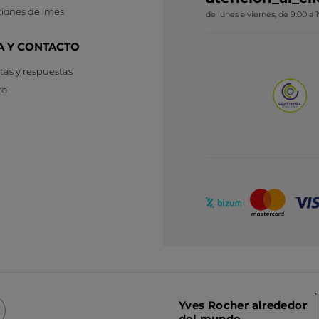
iones del mes
de lunes a viernes, de 9:00 a 
A Y CONTACTO
as y respuestas
to
Yves Rocher alrededor
del mundo