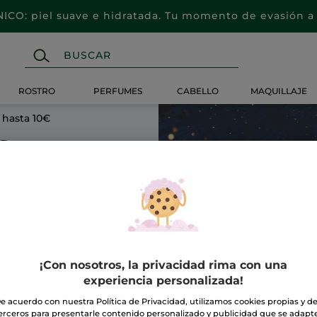
CO: piel suave e hidratada. Tu momento de evasión a 
ROSTRO
PERFUMES
CABELLO
MAQUILLAJE
 hasta 10€
€
¡Con nosotros, la privacidad rima con una
experiencia personalizada!
e acuerdo con nuestra Política de Privacidad, utilizamos cookies propias y d
erceros para presentarle contenido personalizado y publicidad que se adapt