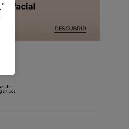
 el
o
o
as de
gánicos