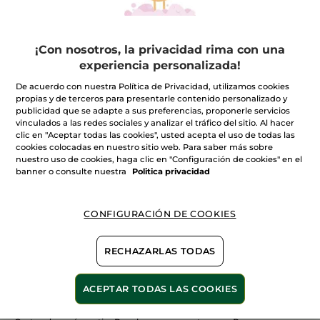
¡Con nosotros, la privacidad rima con una
experiencia personalizada!
100%
extractos
60 hectáreas de
De acuerdo con nuestra Política de Privacidad, utilizamos cookies
campos orgánicos
vegetales
propias y de terceros para presentarle contenido personalizado y
publicidad que se adapte a sus preferencias, proponerle servicios
vinculados a las redes sociales y analizar el tráfico del sitio. Al hacer
clic en "Aceptar todas las cookies", usted acepta el uso de todas las
cookies colocadas en nuestro sitio web. Para saber más sobre
nuestro uso de cookies, haga clic en "Configuración de cookies" en el
Ver más
banner o consulte nuestra
Politica privacidad
CONFIGURACIÓN DE COOKIES
E
SOIN VEG CAP NUTRI 2
NUIT D'ORCHIDEE
SENS
RECHAZARLAS TODAS
ACEPTAR TODAS LAS COOKIES