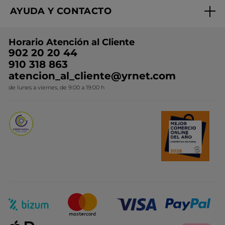
Expertos en Cosmética Dermo-botánica
Condiciones promocionales
AYUDA Y CONTACTO
Rebajas
Nuestros compromisos
Preguntas y respuestas
Colección de Navidad
Trabaja con nosotros
Horario Atención al Cliente
Contacto
Ideas de Regalo
902 20 20 44
Conviértete en Franquiciada
910 318 863
Colección Monoi
atencion_al_cliente@yrnet.com
Novedades del mes
de lunes a viernes, de 9:00 a 19:00 h
Promociones del mes