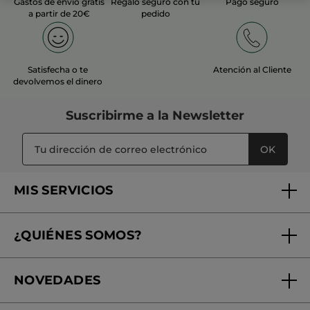
Gastos de envío gratis
Regalo seguro con tu
Pago seguro
a partir de 20€
pedido
Satisfecha o te
Atención al Cliente
devolvemos el dinero
Suscribirme a
la Newsletter
OK
MIS SERVICIOS
Seguimiento de mi pedido
¿QUIÉNES SOMOS?
Tratamientos de Belleza
Fundación Yves Rocher
Encuentra tu Centro de Belleza
NOVEDADES
¿Quiénes somos?
Mi club Yves Rocher
Regalo por compra