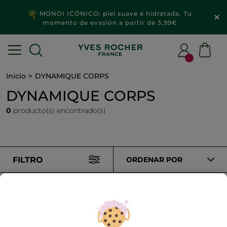
MONOI ICÓNICO: piel suave e hidratada. Tu
momento de evasión a partir de 3,99€
Inicio
DYNAMIQUE CORPS
DYNAMIQUE CORPS
0
producto(s) encontrado(s)
FILTRO
ORDENAR POR