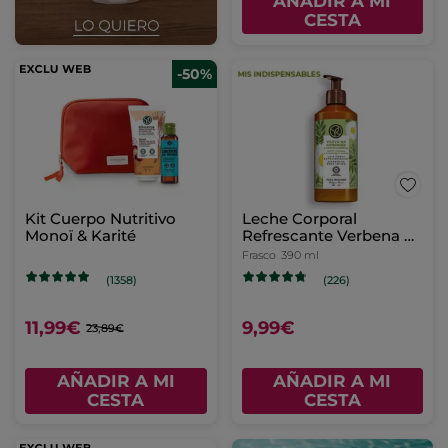
AÑADIR A MI
CESTA
-50%
Kit Cuerpo Nutritivo
Leche Corporal
Monoï & Karité
Refrescante Verbena de
Limón y Flor De
Frasco
390 ml
Camomila
(1358)
(226)
11,99€
9,99€
23,89€
AÑADIR A MI
AÑADIR A MI
CESTA
CESTA