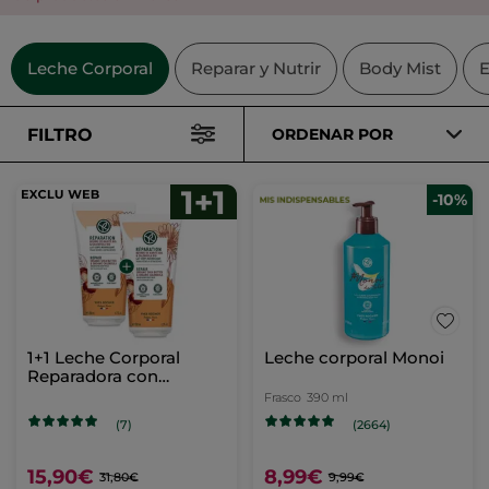
Leche Corporal
Reparar y Nutrir
Body Mist
E
FILTRO
ORDENAR POR
-10%
1+1 Leche Corporal
Leche corporal Monoi
Reparadora con
manteca de karité y
Frasco
390 ml
caléndula
(7)
(2664)
15,90€
8,99€
31,80€
9,99€