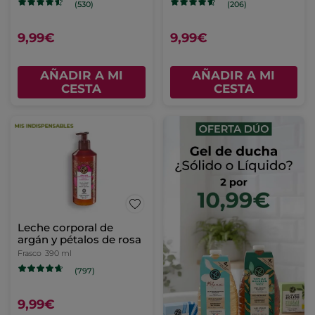
(530)
(206)
9,99€
9,99€
AÑADIR A MI
AÑADIR A MI
CESTA
CESTA
Leche corporal de
argán y pétalos de rosa
Frasco
390 ml
(797)
9,99€