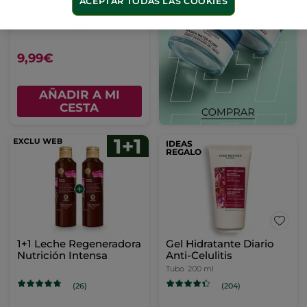
ACEPTAR TODAS LAS COOKIES
390 ml
(9)
9,99€
AÑADIR A MI
CESTA
IDEAS
REGALO
1+1 Leche Regeneradora
Gel Hidratante Diario
Nutrición Intensa
Anti-Celulitis
Tubo
200 ml
(26)
(204)