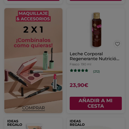
Leche Corporal
Regenerante Nutrición
Intensa
Frasco
190 ml
(212)
23,90€
AÑADIR A MI
CESTA
IDEAS
IDEAS
REGALO
REGALO