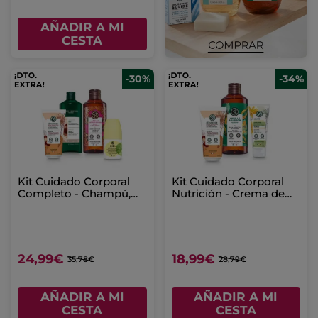
AÑADIR A MI
CESTA
-30%
-34%
Kit Cuidado Corporal
Kit Cuidado Corporal
Completo - Champú,
Nutrición - Crema de
Leche Corporal &
manos, Leche Corporal
Desodorante
& Gel de Ducha
24,99€
18,99€
35,78€
28,79€
AÑADIR A MI
AÑADIR A MI
CESTA
CESTA