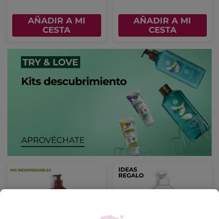
AÑADIR A MI
AÑADIR A MI
CESTA
CESTA
IDEAS
REGALO