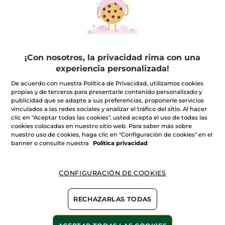
Leche Corporal Vainilla
Leche Corporal
Bourbon
Nutritiva
Frasco
390 ml
Frasco
390 ml
(925)
(1880)
¡Con nosotros, la privacidad rima con una
experiencia personalizada!
9,99€
23,90€
De acuerdo con nuestra Política de Privacidad, utilizamos cookies
propias y de terceros para presentarle contenido personalizado y
publicidad que se adapte a sus preferencias, proponerle servicios
AÑADIR A MI
AÑADIR A MI
vinculados a las redes sociales y analizar el tráfico del sitio. Al hacer
CESTA
CESTA
clic en "Aceptar todas las cookies", usted acepta el uso de todas las
cookies colocadas en nuestro sitio web. Para saber más sobre
nuestro uso de cookies, haga clic en "Configuración de cookies" en el
banner o consulte nuestra
Politica privacidad
CONFIGURACIÓN DE COOKIES
RECHAZARLAS TODAS
Leche corporal oliva y
petitgrain