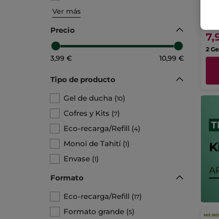
Eco-
Ver más
Precio
7,
3,99 €
10,99 €
Tipo de producto
Gel de ducha
(
)
10
Cofres y Kits
(
)
7
Eco-recarga/Refill
(
)
4
Monoï de Tahití
(
)
1
Envase
(
)
1
Formato
Eco-recarga/Refill
(
)
17
Formato grande
(
)
5