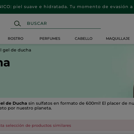
CO: piel suave e hidratada. Tu momento de evasión a 
ROSTRO
PERFUMES
CABELLO
MAQUILLAJE
ll gel de ducha
ha
Gel de Ducha
sin sulfatos en formato de 600ml! El placer de 
eto por nuestro planeta.
ta selección de productos similares