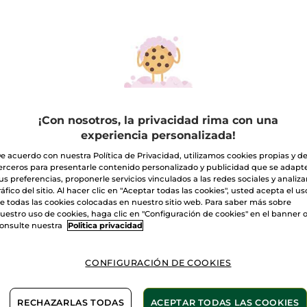
e Ducha
Jabón de manos
Aceite Corporal
Desod
culina
Rituales de Baño
¡Con nosotros, la privacidad rima con una
experiencia personalizada!
e acuerdo con nuestra Política de Privacidad, utilizamos cookies propias y d
erceros para presentarle contenido personalizado y publicidad que se adapt
us preferencias, proponerle servicios vinculados a las redes sociales y analizar
ráfico del sitio. Al hacer clic en "Aceptar todas las cookies", usted acepta el us
e todas las cookies colocadas en nuestro sitio web. Para saber más sobre
uestro uso de cookies, haga clic en "Configuración de cookies" en el banner 
onsulte nuestra
Politica privacidad
CONFIGURACIÓN DE COOKIES
ill Gel de ducha
Refill Gel de ducha
Kit de
rpo & Cabello
Vainilla Bourbon
Monoi
RECHAZARLAS TODAS
ACEPTAR TODAS LAS COOKIES
noi