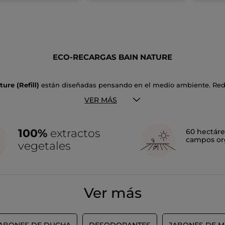
ECO-RECARGAS BAIN NATURE
ure (Refill)
están diseñadas pensando en el medio ambiente. Redu
ucha favorito. Cada recarga no solo es amigable con el medio ambie
sticos.
VER MÁS
ha no solo limpian, sino que también hidratan y dejan tu piel sin
amente a la
reducción de plásticos de un solo uso
y apoyando un e
100%
extractos
60 hectáre
campos or
vegetales
producto que se transfiere a un recipiente duradero, como nuestro
a, porque la fabricación del envase requiere 4 veces menos plásti
o de Ducha de 400 ml.
Ver más
 un gel de ducha recargable. Encuentra tus fragancias favoritas de
JABONES DE DUCHA
DESODORANTES
JABONES DE 
r la naturaleza y las plantas. Es por eso que, con el objetivo de r