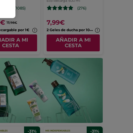
Eco-Recarga
600 ml
Camomila
(1085)
(276)
9€
7,99€
15,98€
2
Geles de ducha por 10,99€
ecargable por 1€
ADIR A MI
AÑADIR A MI
CESTA
CESTA
-31%
-31%