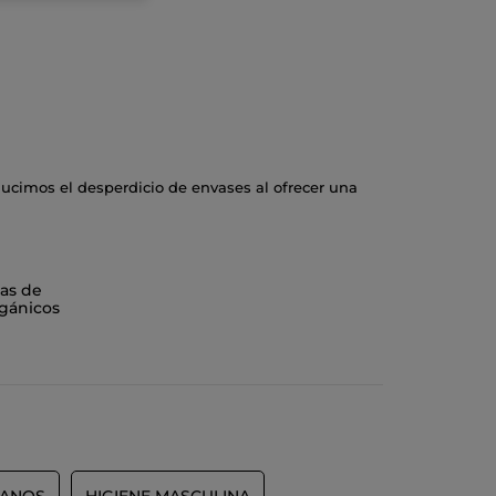
cimos el desperdicio de envases al ofrecer una
nte, sino que también te ayuda a ahorrar, ya que
tiéndose suave y renovada. Además, al elegir
nfoque más consciente y sostenible hacia el
as de
gánicos
 frasco recargable. Es una alternativa más
co. Económica, porque la eco-recarga de 600 ml es
 la línea
Bain Nature
en nuestros
geles de ducha
MANOS
HIGIENE MASCULINA
educir nuestros residuos plásticos, ahora te