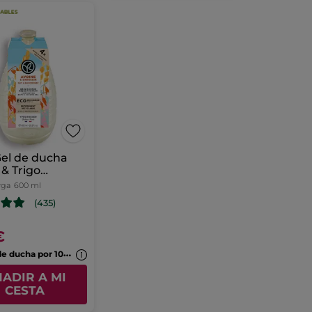
 Gel de ducha
& Trigo
ceno
rga
600 ml
(435)
€
2
Geles de ducha por 10,99€
ADIR A MI
CESTA