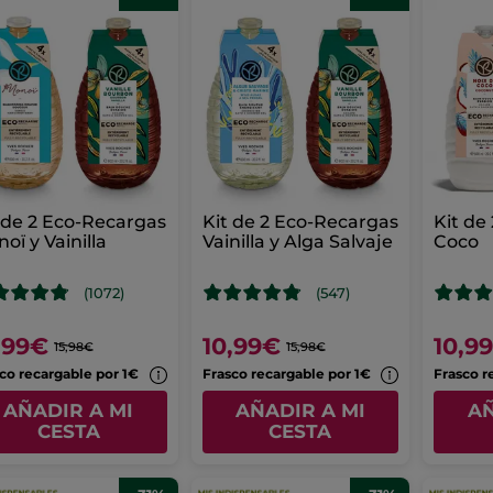
 de 2 Eco-Recargas
Kit de 2 Eco-Recargas
Kit de
oï y Vainilla
Vainilla y Alga Salvaje
Coco
(1072)
(547)
,99€
10,99€
10,9
15,98€
15,98€
co recargable por 1€
Frasco recargable por 1€
Frasco r
AÑADIR A MI
AÑADIR A MI
AÑ
CESTA
CESTA