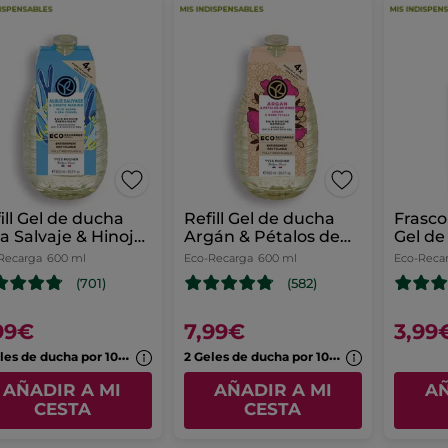
ill Gel de ducha
Refill Gel de ducha
Frasco
a Salvaje & Hinojo
Argán & Pétalos de
Gel de
rino
Rosa
Recarga
600 ml
Eco-Recarga
600 ml
Eco-Reca
(701)
(582)
99€
7,99€
3,99
2
Geles de ducha por 10,99€
2
Geles de ducha por 10,99€
AÑADIR A MI
AÑADIR A MI
AÑ
CESTA
CESTA