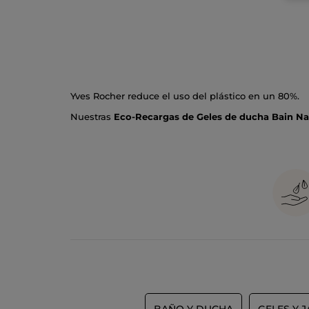
Yves Rocher reduce el uso del plástico en un 80%.
Nuestras
Eco-Recargas de Geles de ducha Bain Nat
opción de recarga fácil y práctica para tu gel de d
obtienes más producto sin generar más residuos plá
Con
fórmulas de alta calidad,
nuestros geles de duc
nuestras
Eco-Recargas
, estás contribuyendo activ
cuidado personal.
¿Qué es una eco-recarga?
Una eco-recarga es una solución de envasado de un 
comprometida con el planeta y económica. Ecológic
más económica en gramos por mililitro que el Bañ
Características de las Eco-Recargas
Contribuye a la
reducción de residuos plásticos
con
recargables
.
BAÑO Y DUCHA
GELES Y 
Desde siempre, Yves Rocher se compromete a preserva