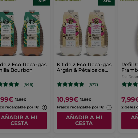
-31%
-31%
 de 2 Eco-Recargas
Kit de 2 Eco-Recargas
Refill
nilla Bourbon
Argán & Pétalos de
Framb
Rosa
Hierb
Eco-Reca
(546)
(577)
,99€
10,99€
7,99
15,98€
15,98€
co recargable por 1€
Frasco recargable por 1€
AÑADIR A MI
AÑADIR A MI
AÑ
CESTA
CESTA