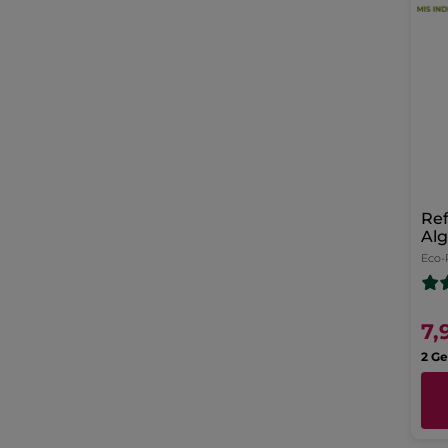
Ref
Alg
Ma
Eco-
7,