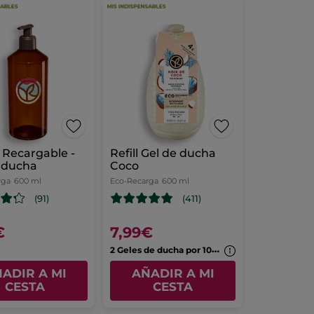
 Recargable -
Refill Gel de ducha
 ducha
Coco
rga
600 ml
Eco-Recarga
600 ml
(91)
(411)
€
7,99€
2
Geles de ducha por 10,99€
ADIR A MI
AÑADIR A MI
CESTA
CESTA