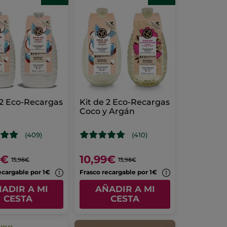
 2 Eco-Recargas
Kit de 2 Eco-Recargas
Coco y Argán
(409)
(410)
9€
10,99€
15,98€
15,98€
ecargable por 1€
Frasco recargable por 1€
ADIR A MI
AÑADIR A MI
CESTA
CESTA