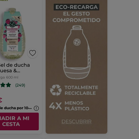
 Gel de ducha
uesa &
abuena
rga
600 ml
(249)
€
2
Geles de ducha por 10,99€
ADIR A MI
CESTA