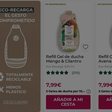
Refill Gel de ducha
Refill
Mango & Cilantro
Avena 
Sarra
Eco-Recarga
600 ml
Eco-Reca
(270)
7,99€
7,99
2
Geles de ducha por 10,99€
AÑADIR A MI
AÑ
CESTA