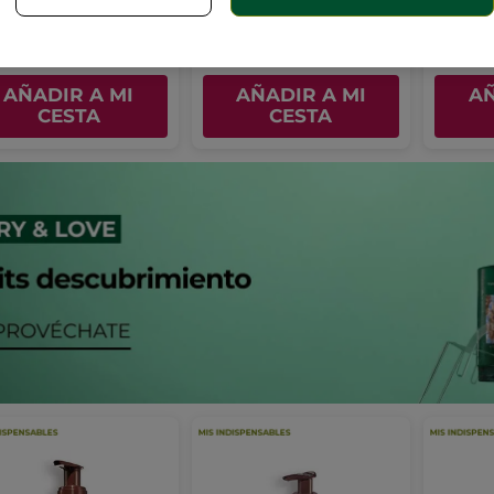
99€
4,99€
13,9
AÑADIR A MI
AÑADIR A MI
AÑ
CESTA
CESTA