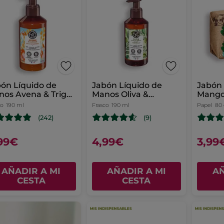
ón Líquido de
Jabón Líquido de
Jabón 
os Avena & Trigo
Manos Oliva &
Mango 
rraceno
Naranjo Amargo.
co
190 ml
Frasco
190 ml
Papel
80
(242)
(9)
99€
4,99€
3,99
AÑADIR A MI
AÑADIR A MI
AÑ
CESTA
CESTA