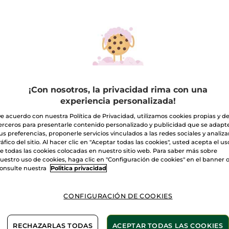
culina
Rituales de Baño
NUEVO
¡Con nosotros, la privacidad rima con una
experiencia personalizada!
e acuerdo con nuestra Política de Privacidad, utilizamos cookies propias y d
erceros para presentarle contenido personalizado y publicidad que se adapt
us preferencias, proponerle servicios vinculados a las redes sociales y analizar
ráfico del sitio. Al hacer clic en "Aceptar todas las cookies", usted acepta el us
e todas las cookies colocadas en nuestro sitio web. Para saber más sobre
uestro uso de cookies, haga clic en "Configuración de cookies" en el banner 
onsulte nuestra
Politica privacidad
ón en Pastilla
Jabón Líquido de
Kit de
a Salvaje & Hinojo
manos Monoi
CONFIGURACIÓN DE COOKIES
rino
l
80 g
(260)
(221)
RECHAZARLAS TODAS
ACEPTAR TODAS LAS COOKIES