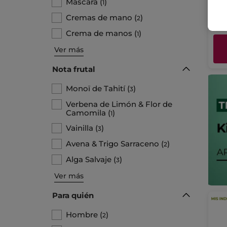
Máscara
(
)
1
3,
Cremas de mano
(
)
2
Crema de manos
(
)
1
Ver más
Nota frutal
Monoï de Tahití
(
)
3
Verbena de Limón & Flor de
Camomila
(
)
1
Vainilla
(
)
3
Avena & Trigo Sarraceno
(
)
2
Alga Salvaje
(
)
3
Ver más
Para quién
Hombre
(
)
2