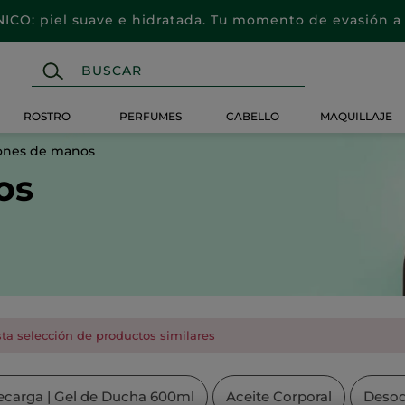
CO: piel suave e hidratada. Tu momento de evasión a 
ROSTRO
PERFUMES
CABELLO
MAQUILLAJE
ones de manos
os
ta selección de productos similares
ecarga | Gel de Ducha 600ml
Aceite Corporal
Desod