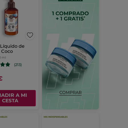
Líquido de
 Coco
0 ml
(213)
€
ADIR A MI
CESTA