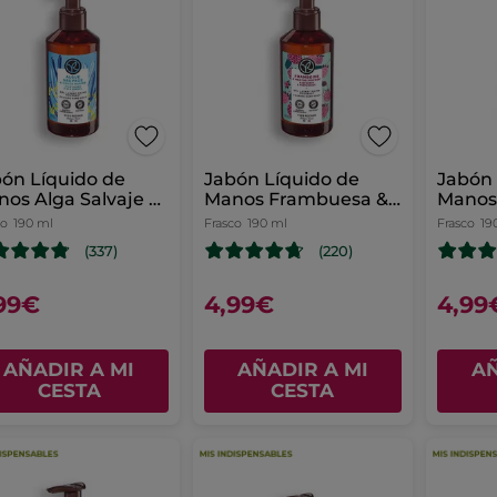
ón Líquido de
Jabón Líquido de
Jabón 
os Alga Salvaje &
Manos Frambuesa &
Manos
ojo Marino.
Hierbabuena
co
190 ml
Frasco
190 ml
Frasco
19
(337)
(220)
99€
4,99€
4,99
AÑADIR A MI
AÑADIR A MI
AÑ
CESTA
CESTA