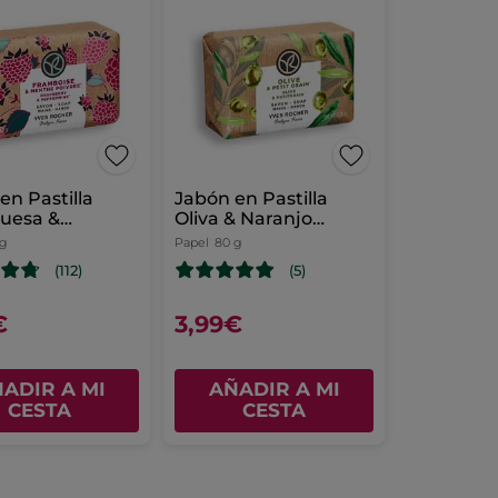
en Pastilla
Jabón en Pastilla
uesa &
Oliva & Naranjo
abuena
Amargo
 g
Papel
80 g
(112)
(5)
€
3,99€
ADIR A MI
AÑADIR A MI
CESTA
CESTA