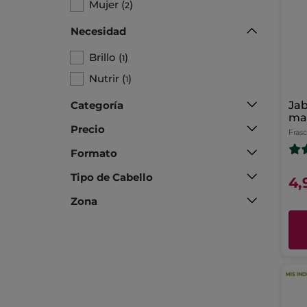
Mujer
(
)
2
Necesidad
Brillo
(
)
1
Nutrir
(
)
1
Categoría
Jab
ma
Precio
Lim
Fras
Ca
Formato
Tipo de Cabello
4,
Zona