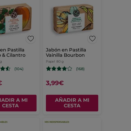
en Pastilla
Jabón en Pastilla
& Cilantro
Vainilla Bourbon
 g
Papel
80 g
(104)
(168)
€
3,99€
ADIR A MI
AÑADIR A MI
CESTA
CESTA