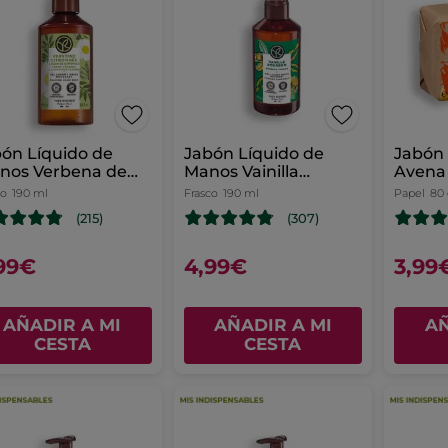
ón Líquido de
Jabón Líquido de
Jabón 
nos Verbena de
Manos Vainilla
Avena 
ón y Flor De
Bourbon
Sarra
co
190 ml
Frasco
190 ml
Papel
80
momila
(215)
(307)
99€
4,99€
3,99
AÑADIR A MI
AÑADIR A MI
AÑ
CESTA
CESTA