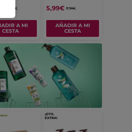
9€
5,99€
20,97€
6,98€
ADIR A MI
AÑADIR A MI
CESTA
CESTA