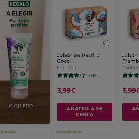
Jabón en Pastilla
Jabón 
Coco
Framb
Hierb
Papel
80 g
Papel
80
(137)
3,99€
3,99
AÑADIR A MI
AÑ
CESTA