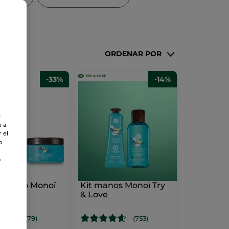
ORDENAR POR
-33%
-14%
e
e a
 el
o
o
 Verano Monoï
Kit manos Monoï Try
& Love
(79)
(753)