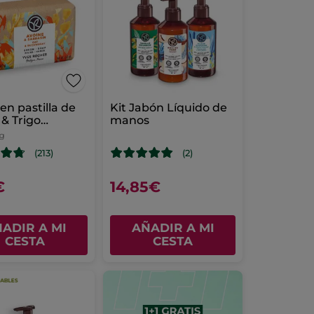
en pastilla de
Kit Jabón Líquido de
& Trigo
manos
ceno
 g
(213)
(2)
€
14,85€
ADIR A MI
AÑADIR A MI
CESTA
CESTA