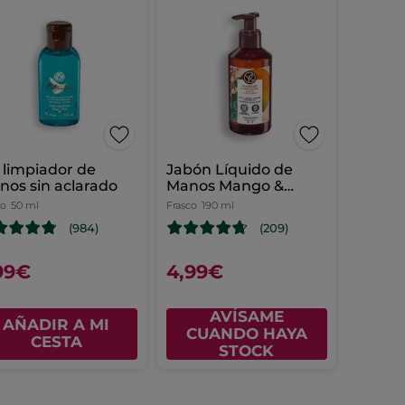
 limpiador de
Jabón Líquido de
os sin aclarado
Manos Mango &
Cilantro.
co
50 ml
Frasco
190 ml
(984)
(209)
99€
4,99€
AVÍSAME
AÑADIR A MI
CUANDO HAYA
CESTA
STOCK