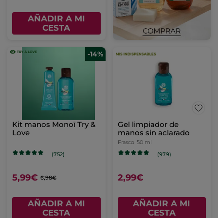
AÑADIR A MI
CESTA
-14%
Kit manos Monoï Try &
Gel limpiador de
Love
manos sin aclarado
Frasco
50 ml
(752)
(979)
5,99€
2,99€
6,98€
AÑADIR A MI
AÑADIR A MI
CESTA
CESTA