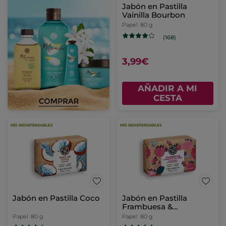
Jabón en Pastilla
Vainilla Bourbon
Papel
80 g
(168)
3,99€
AÑADIR A MI
CESTA
Jabón en Pastilla Coco
Jabón en Pastilla
Frambuesa &
Hierbabuena
Papel
80 g
Papel
80 g