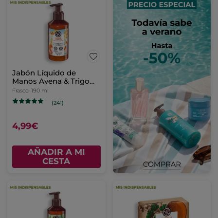
Jabón Líquido de
Manos Avena & Trigo
Sarraceno
Frasco
190 ml
(241)
4,99€
AÑADIR A MI
CESTA