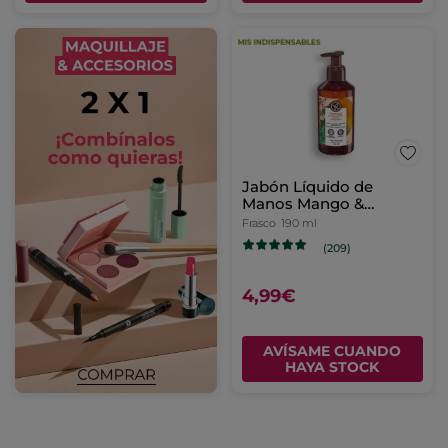
Jabón Líquido de
Manos Mango &
Cilantro.
Frasco
190 ml
(209)
4,99€
AVÍSAME CUANDO
HAYA STOCK