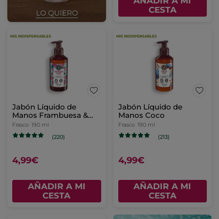
AÑADIR A MI
CESTA
Jabón Líquido de
Jabón Líquido de
Manos Frambuesa &
Manos Coco
Hierbabuena
Frasco
190 ml
Frasco
190 ml
(220)
(213)
4,99€
4,99€
AÑADIR A MI
AÑADIR A MI
CESTA
CESTA