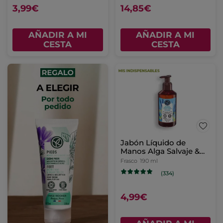
3,99€
14,85€
AÑADIR A MI
AÑADIR A MI
CESTA
CESTA
Jabón Líquido de
Manos Alga Salvaje &
Hinojo Marino.
Frasco
190 ml
(334)
4,99€