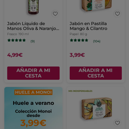
Jabón Líquido de
Jabón en Pastilla
Manos Oliva & Naranjo
Mango & Cilantro
Amargo.
Frasco
190 ml
Papel
80 g
(9)
(104)
4,99€
3,99€
AÑADIR A MI
AÑADIR A MI
CESTA
CESTA