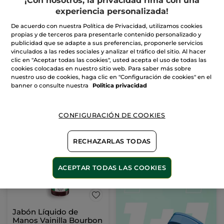
¡Con nosotros, la privacidad rima con una
experiencia personalizada!
Kit de Verano Monoï
Jabón Líquido de
De acuerdo con nuestra Política de Privacidad, utilizamos cookies
manos Verbena de
propias y de terceros para presentarle contenido personalizado y
Limón y Flor De
Frasco
190 ml
publicidad que se adapte a sus preferencias, proponerle servicios
Camomila
vinculados a las redes sociales y analizar el tráfico del sitio. Al hacer
(79)
(214)
clic en "Aceptar todas las cookies", usted acepta el uso de todas las
cookies colocadas en nuestro sitio web. Para saber más sobre
13,99€
4,99€
nuestro uso de cookies, haga clic en "Configuración de cookies" en el
20,97€
banner o consulte nuestra
Politica privacidad
AÑADIR A MI
AÑADIR A MI
CESTA
CESTA
CONFIGURACIÓN DE COOKIES
RECHAZARLAS TODAS
ACEPTAR TODAS LAS COOKIES
Jabón Líquido de
Manos Vainilla Bourbon