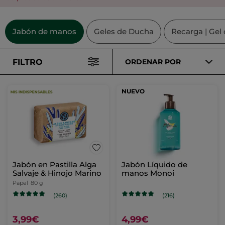
Jabón de manos
Geles de Ducha
Recarga | Gel
FILTRO
ORDENAR POR
NUEVO
Jabón en Pastilla Alga
Jabón Líquido de
Salvaje & Hinojo Marino
manos Monoi
Papel
80 g
(260)
(216)
3,99€
4,99€