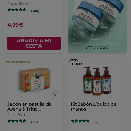
Frasco
190 ml
(306)
4,99€
AÑADIR A MI
CESTA
Jabón en pastilla de
Kit Jabón Líquido de
Avena & Trigo
manos
Sarraceno
Papel
80 g
(213)
(2)