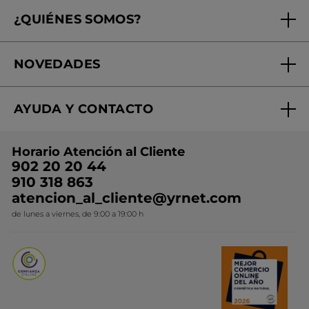
Seguimiento de mi pedido
¿QUIÉNES SOMOS?
Tratamientos de Belleza
Fundación Yves Rocher
Encuentra tu Centro de Belleza
NOVEDADES
¿Quiénes somos?
Mi club Yves Rocher
Regalo por compra
Expertos en Cosmética Dermo-botánica
Condiciones promocionales
AYUDA Y CONTACTO
Rebajas
Nuestros compromisos
Preguntas y respuestas
Colección de Navidad
Trabaja con nosotros
Horario Atención al Cliente
Contacto
Ideas de Regalo
902 20 20 44
Conviértete en Franquiciada
910 318 863
Colección Monoi
atencion_al_cliente@yrnet.com
Novedades del mes
de lunes a viernes, de 9:00 a 19:00 h
Promociones del mes