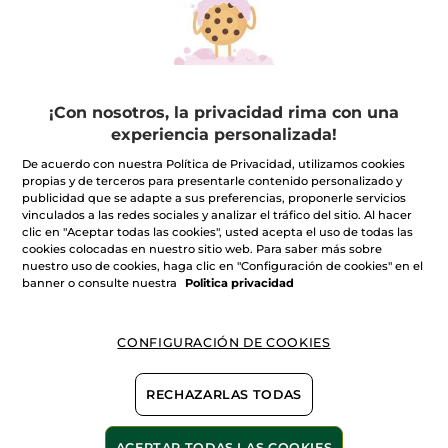
FILTRO
ORDENAR POR
¡Con nosotros, la privacidad rima con una
experiencia personalizada!
De acuerdo con nuestra Política de Privacidad, utilizamos cookies
propias y de terceros para presentarle contenido personalizado y
publicidad que se adapte a sus preferencias, proponerle servicios
ÉRASE UNA VEZ EN NAVIDAD
vinculados a las redes sociales y analizar el tráfico del sitio. Al hacer
clic en "Aceptar todas las cookies", usted acepta el uso de todas las
En pleno Invierno, en el corazón del pueblo de la Gacilly, se
despierta el dulce espíritu de la Navidad.
cookies colocadas en nuestro sitio web. Para saber más sobre
nuestro uso de cookies, haga clic en "Configuración de cookies" en el
En este lugar mágico y cargado de historia, Yves Rocher ha
banner o consulte nuestra
Politica privacidad
diseñado sus nuevas y esperadas
ediciones limitadas
con los
VER MÁS
aromas más festivos. Inspiradas en la excepcional naturaleza
de La Gacilly, las nuevas colecciones de Navidad 2026 revelan
fragancias con notas afrutadas y reconfortantes, texturas
Una Navidad auténtica y generosa, fiel al espíritu de la marca.
CONFIGURACIÓN DE COOKIES
generosas y sensoriales, presentadas en estuches preciosos y
Desde el cuarto de baño hasta el saco de Papá Noel, Yves
pensadas para regalar a los seres queridos.
Rocher reinventa la magia de las fiestas... y se gana su sitio
bajo el árbol de Navidad.
RECHAZARLAS TODAS
COLECCIÓN DE NAVIDAD DE YVES ROCHER
100%
extractos
60 hectáreas de
campos orgánicos
vegetales
Es la
colección de Navidad
más esperada, y este año, promete
cautivarte a golpe de notas reconfortantes, delicadas y golosas,
ACEPTAR TODAS LAS COOKIES