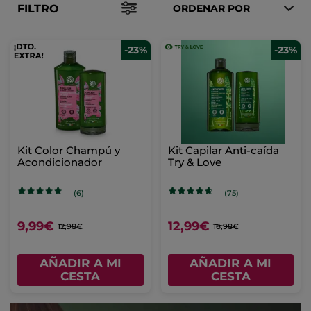
FILTRO
ORDENAR POR
-23%
-23%
Kit Color Champú y
Kit Capilar Anti-caída
Acondicionador
Try & Love
(6)
(75)
9,99€
12,99€
12,98€
16,98€
AÑADIR A MI
AÑADIR A MI
CESTA
CESTA