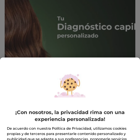
-17%
-17%
¡Con nosotros, la privacidad rima con una
experiencia personalizada!
Kit Dúo Color - 2
Kit Dúo Champús
Champús para cabello
Nutritivos
De acuerdo con nuestra Política de Privacidad, utilizamos cookies
teñido
propias y de terceros para presentarle contenido personalizado y
(3)
(4)
publicidad que se adapte a sus preferencias, proponerle servicios