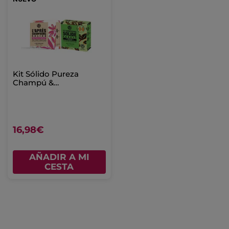
Kit Sólido Pureza
Champú &
Acondicionador -
Cabello
16,98€
AÑADIR A MI
CESTA