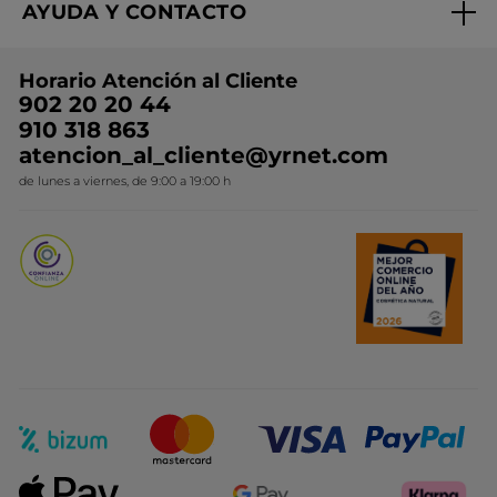
AYUDA Y CONTACTO
Rebajas
Nuestros compromisos
Preguntas y respuestas
Colección de Navidad
Trabaja con nosotros
Horario Atención al Cliente
Contacto
Ideas de Regalo
902 20 20 44
Conviértete en Franquiciada
910 318 863
Colección Monoi
atencion_al_cliente@yrnet.com
Novedades del mes
de lunes a viernes, de 9:00 a 19:00 h
Promociones del mes