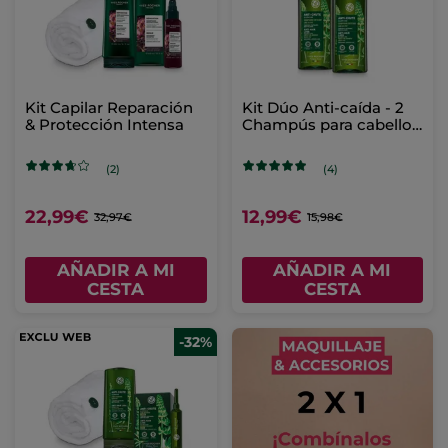
Kit Capilar Reparación
Kit Dúo Anti-caída - 2
& Protección Intensa
Champús para cabello
frágil
(2)
(4)
22,99€
12,99€
32,97€
15,98€
AÑADIR A MI
AÑADIR A MI
CESTA
CESTA
-32%