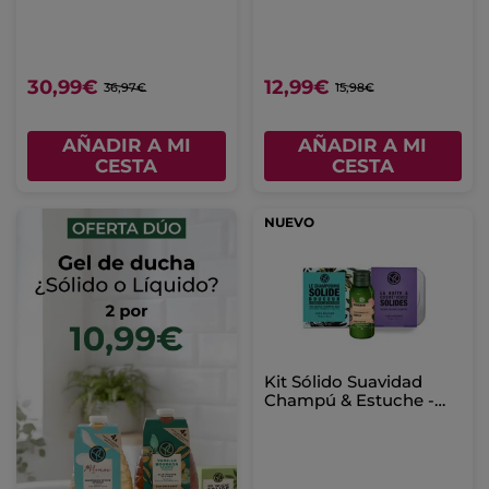
Acondicionador &
Sérum
30,99€
12,99€
36,97€
15,98€
AÑADIR A MI
AÑADIR A MI
CESTA
CESTA
NUEVO
Kit Sólido Suavidad
Champú & Estuche -
Cabello