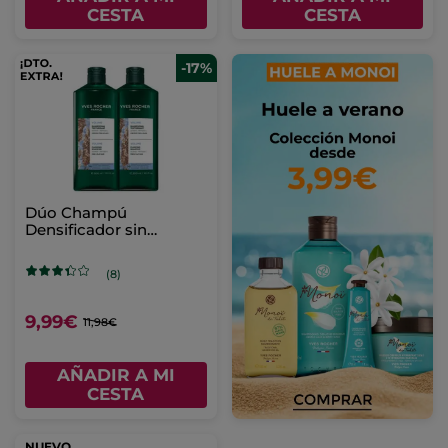
CESTA
CESTA
-17%
Dúo Champú
Densificador sin
Sulfatos
(8)
9,99€
11,98€
AÑADIR A MI
CESTA
NUEVO