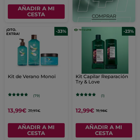
AÑADIR A MI
CESTA
-33%
-23%
Kit de Verano Monoï
Kit Capilar Reparación
Try & Love
(79)
(1)
13,99€
12,99€
20,97€
16,98€
AÑADIR A MI
AÑADIR A MI
CESTA
CESTA