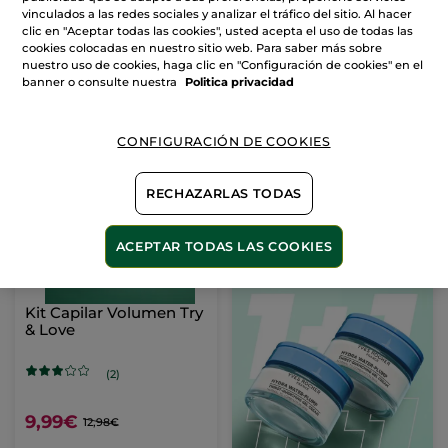
vinculados a las redes sociales y analizar el tráfico del sitio. Al hacer
clic en "Aceptar todas las cookies", usted acepta el uso de todas las
9,99€
9,99€
11,98€
11,98€
cookies colocadas en nuestro sitio web. Para saber más sobre
nuestro uso de cookies, haga clic en "Configuración de cookies" en el
banner o consulte nuestra
Politica privacidad
AÑADIR A MI
AÑADIR A MI
CESTA
CESTA
CONFIGURACIÓN DE COOKIES
-23%
RECHAZARLAS TODAS
ACEPTAR TODAS LAS COOKIES
Kit Capilar Volumen Try
& Love
(2)
9,99€
12,98€