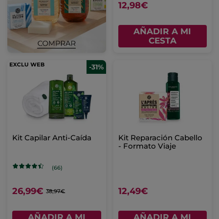
12,98€
AÑADIR A MI
CESTA
-31%
Kit Capilar Anti-Caída
Kit Reparación Cabello
- Formato Viaje
(66)
26,99€
12,49€
38,97€
AÑADIR A MI
AÑADIR A MI