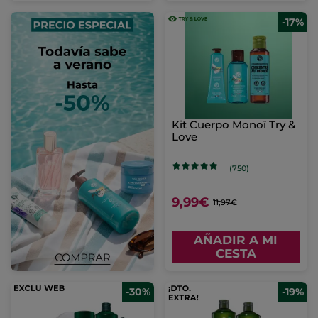
-17%
Kit Cuerpo Monoï Try &
Love
(750)
9,99€
11,97€
AÑADIR A MI
CESTA
-30%
-19%