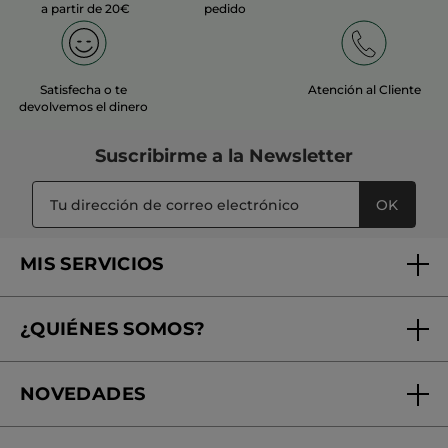
a partir de 20€
pedido
Satisfecha o te
Atención al Cliente
devolvemos el dinero
Suscribirme a
la Newsletter
OK
MIS SERVICIOS
Seguimiento de mi pedido
¿QUIÉNES SOMOS?
Tratamientos de Belleza
Fundación Yves Rocher
Encuentra tu Centro de Belleza
NOVEDADES
¿Quiénes somos?
Mi club Yves Rocher
Regalo por compra
Expertos en Cosmética Dermo-botánica
Condiciones promocionales